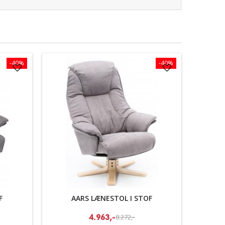
-40%
-40%
F
AARS LÆNESTOL I STOF
8.272,-
4.963,-