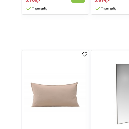
3.700,-
5.894,-
Tilgængelig
Tilgængelig