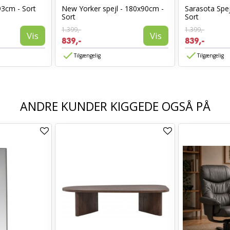
93cm - Sort
New Yorker spejl - 180x90cm -
Sarasota Spej
Sort
Sort
1.399,-
1.399,-
Vis
Vis
839,-
839,-
Tilgængelig
Tilgængelig
ANDRE KUNDER KIGGEDE OGSÅ PÅ