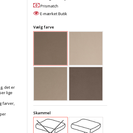
Prismatch
E-mærket Butik
Vælg farve
g, det er
er lige
 farver,
Skammel
pper