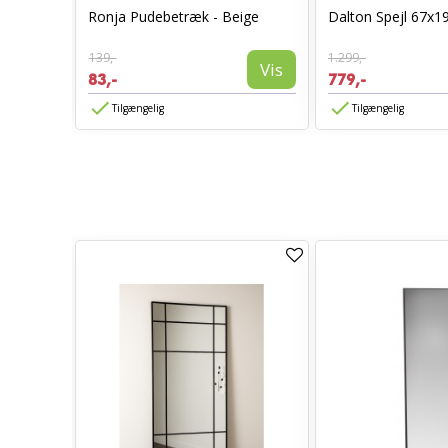
0 x 70 -
Ronja Pudebetræk - Beige
Dalton Spejl 67x1
139,-
1.299,-
Vis
Vis
83,-
779,-
Tilgængelig
Tilgængelig