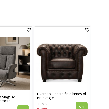
Liverpool Chesterfield lænestol
n Slagelse
Hjort Kn
Brun ægte...
hracite
10.999,-
Vis
15.499,-