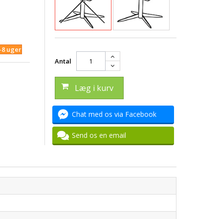
4-8 uger
Antal
Læg i kurv
Chat med os via Facebook
Send os en email