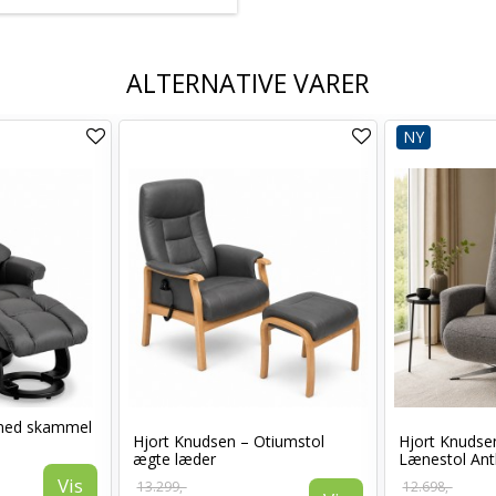
ALTERNATIVE VARER
NY
med skammel
Hjort Knudsen – Otiumstol
Hjort Knudse
ægte læder
Lænestol Ant
Vis
13.299,-
12.698,-