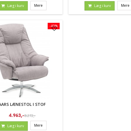
Mere
Mere
Læg i kurv
Læg i kurv
-40%
AARS LÆNESTOL I STOF
8.272,-
4.963,-
Mere
Læg i kurv