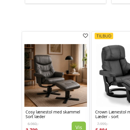
TILBUD
otor og
Cosy lænestol med skammel
Crown Lænestol 
Sort læder
Læder - sort
6.960,-
7.999,-
Vis
Vis