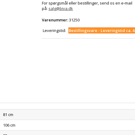
For spørgsmål eller bestillinger, send os en e-mail
på:
salg@biva.dk
Varenummer:
31250
Leveringstid:
Bestillingsvare - Leveringstid ca. 
81 cm
106 cm