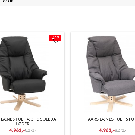
82 cm
-40%
 LÆNESTOL I ÆGTE SOLEDA
AARS LÆNESTOL I STO
LÆDER
8.272,-
8.272,-
4.963,-
4.963,-