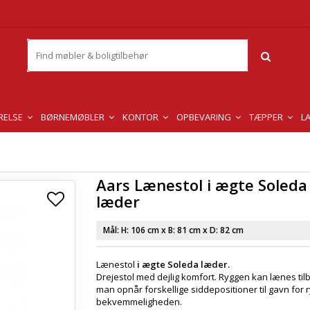
RELSE
BØRNEMØBLER
KONTOR
OPBEVARING
TÆPPER
L
Aars Lænestol i ægte Soleda
læder
Mål: H:
106 cm
x B:
81 cm
x D:
82 cm
Lænestol
i ægte Soleda læder.
Drejestol med dejlig komfort. Ryggen kan lænes til
man opnår forskellige siddepositioner til gavn for 
bekvemmeligheden.