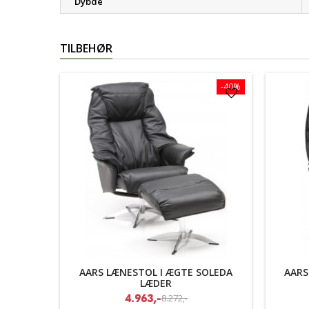
Dybde
TILBEHØR
-40%
AARS LÆNESTOL I ÆGTE SOLEDA
AARS
LÆDER
8.272,-
4.963,-