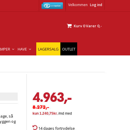
Velkommen
Log ind
Kurv
0
Varer
0,-
AMPER
HAVE
LAGERSALG
OUTLET
4.963,-
8.272,-
bage, så
ryggen og
14 dages fortrydelse