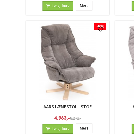
Mere
Læg i kurv
-40%
AARS LÆNESTOL I STOF
8.272,-
4.963,-
Mere
Læg i kurv