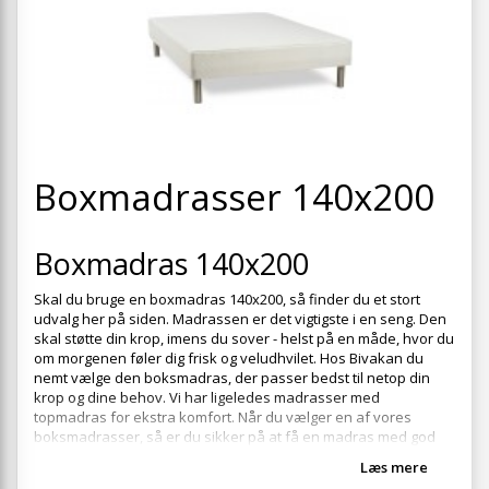
+
SOVEVÆRELSE
+
BØRNEMØBLER
+
KONTORMØBLER
+
OPBEVARING
+
Boxmadrasser 140x200
TÆPPER
+
LAMPER
Boxmadras 140x200
+
HAVEMØBLER
Skal du bruge en boxmadras 140x200, så finder du et stort
+
ENTREMØBLER
udvalg her på siden. Madrassen er det vigtigste i en seng. Den
skal støtte din krop, imens du sover - helst på en måde, hvor du
SPAR PENGE PÅ UDVALGTE VARER
om morgenen føler dig frisk og veludhvilet. Hos Bivakan du
nemt vælge den boksmadras, der passer bedst til netop din
krop og dine behov. Vi har ligeledes madrasser med
topmadras for ekstra komfort. Når du vælger en af vores
boksmadrasser, så er du sikker på at få en madras med god
liggekomfort i høj kvalitet.
Læs mere
Her finder du alle
Boxmadrasser
med breddemålet 140 cm