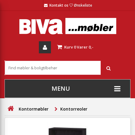
Kontakt os
Ønskeliste
Kurv
0
Varer
0,-
MENU
+
SOFAER
Kontormøbler
Kontorreoler
+
STUE
+
SPISESTUE