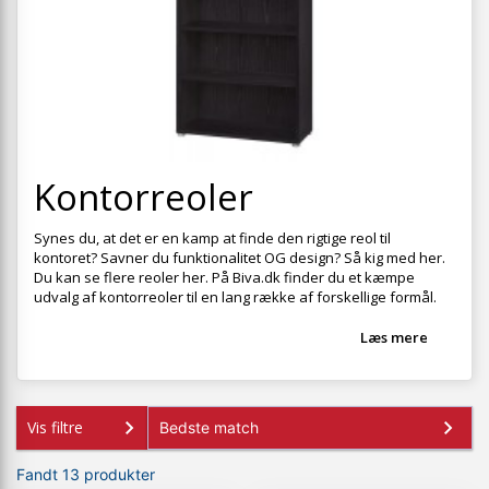
+
SOVEVÆRELSE
+
BØRNEMØBLER
+
KONTORMØBLER
+
OPBEVARING
+
Kontorreoler
TÆPPER
+
LAMPER
Synes du, at det er en kamp at finde den rigtige reol til
kontoret? Savner du funktionalitet OG design? Så kig med her.
+
HAVEMØBLER
Du kan se flere
reoler
her. På Biva.dk finder du et kæmpe
udvalg af kontorreoler til en lang række af forskellige formål.
+
ENTREMØBLER
Læs mere
SPAR PENGE PÅ UDVALGTE VARER
Vis filtre
Fandt 13 produkter