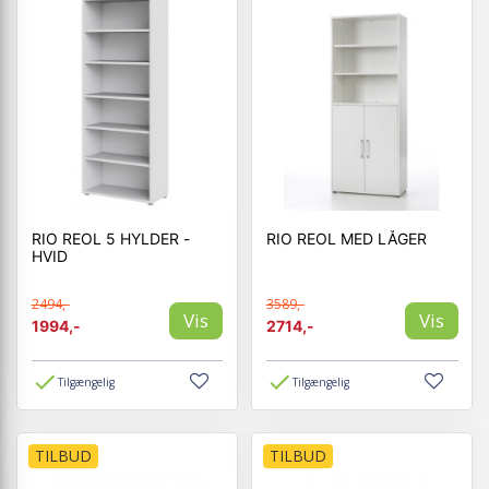
RIO REOL 5 HYLDER -
RIO REOL MED LÅGER
HVID
2494,-
3589,-
Vis
Vis
1994,-
2714,-
Tilgængelig
Tilgængelig
TILBUD
TILBUD