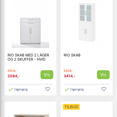
RIO SKAB MED 2 LÅGER
RIO SKAB
OG 2 SKUFFER - HVID
2914,-
5294,-
Vis
Vis
2084,-
3414,-
Tilgængelig
Tilgængelig
TILBUD