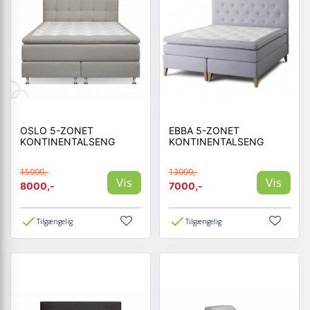
OSLO 5-ZONET
EBBA 5-ZONET
KONTINENTALSENG
KONTINENTALSENG
15999,-
13999,-
Vis
Vis
8000,-
7000,-
Tilgængelig
Tilgængelig