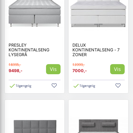
PRESLEY
DELUX
KONTINENTALSENG
KONTINENTALSENG - 7
LYSEGRÅ
ZONER
18995,-
13999,-
Vis
Vis
9498,-
7000,-
Tilgængelig
Tilgængelig