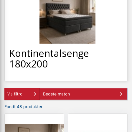
+
SOVEVÆRELSE
+
BØRNEMØBLER
+
KONTORMØBLER
+
OPBEVARING
+
Kontinentalsenge
TÆPPER
180x200
+
LAMPER
+
HAVEMØBLER
+
ENTREMØBLER
Vis filtre
SPAR PENGE PÅ UDVALGTE VARER
Fandt 48 produkter