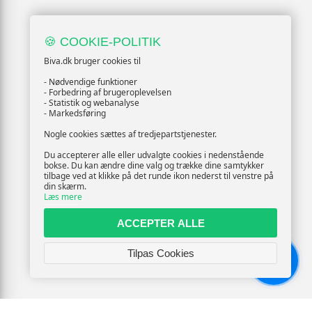
🍪 COOKIE-POLITIK
Biva.dk bruger cookies til
- Nødvendige funktioner
- Forbedring af brugeroplevelsen
- Statistik og webanalyse
- Markedsføring
Nogle cookies sættes af tredjepartstjenester.
Du accepterer alle eller udvalgte cookies i nedenstående
bokse. Du kan ændre dine valg og trække dine samtykker
tilbage ved at klikke på det runde ikon nederst til venstre på
din skærm.
Læs mere
ACCEPTER ALLE
Tilpas Cookies
Chat