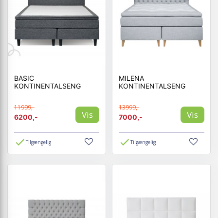
BASIC
MILENA
KONTINENTALSENG
KONTINENTALSENG
11999,-
13999,-
Vis
Vis
6200,-
7000,-
Tilgængelig
Tilgængelig