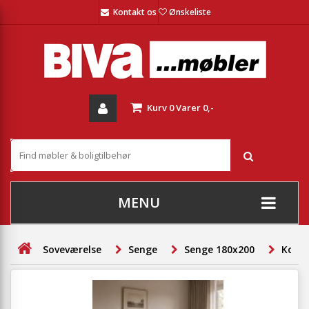
Kontakt os
Ønskeliste
Kurv
0
Varer
0,-
MENU
+
SOFAER
Soveværelse
Senge
Senge 180x200
Konti
+
STUE
+
SPISESTUE