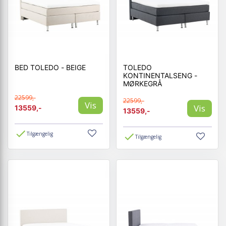
BED TOLEDO - BEIGE
TOLEDO
KONTINENTALSENG -
MØRKEGRÅ
22599,-
22599,-
Vis
Vis
13559,-
13559,-
Tilgængelig
Tilgængelig