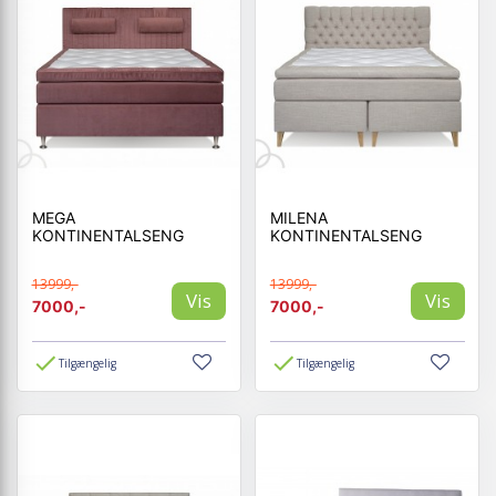
MEGA
MILENA
KONTINENTALSENG
KONTINENTALSENG
13999,-
13999,-
Vis
Vis
7000,-
7000,-
Tilgængelig
Tilgængelig