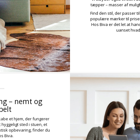
tæpper – masser af mulig
Find den stil, der passer ti
populære mærker til priser,
Hos Biva er det let at hand
uanset hvad 
ing – nemt og
belt
kabe et hjem, der fungerer
 hyggeligt sted i stuen, et
ktisk opbevaring, finder du
os Biva.