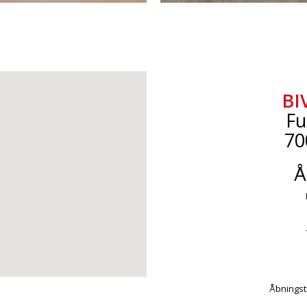
BI
Fu
70
Å
Åbningsti