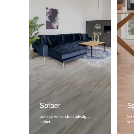
Sofaer
Sp
Udforsk vores store udvalg af
Se 
sofaer
spi