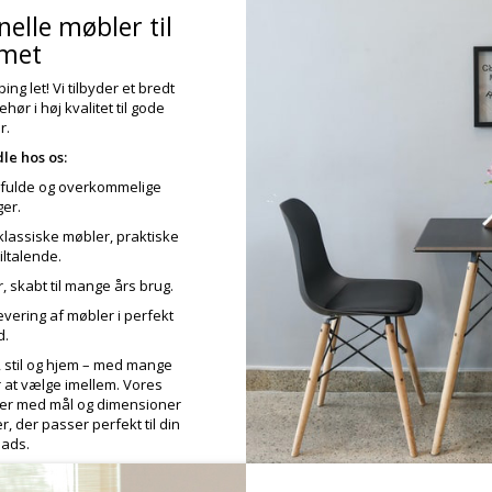
nelle møbler til
met
ng let! Vi tilbyder et bredt
hør i høj kvalitet til gode
r.
le hos os:
lfulde og overkommelige
ger.
lassiske møbler, praktiske
iltalende.
 skabt til mange års brug.
evering af møbler i perfekt
d.
, stil og hjem – med mange
r at vælge imellem. Vores
ser med mål og dimensioner
, der passer perfekt til din
lads.