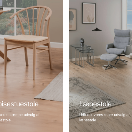
isestuestole
Lænestole
vores kæmpe udvalg af
Udforsk vores store udvalg af
sestole
lænestole