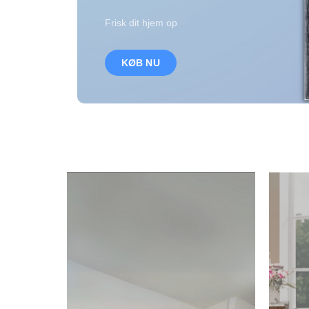
Frisk dit hjem op
KØB NU