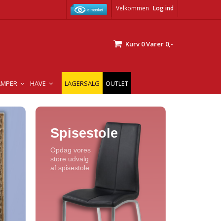
Velkommen
Log ind
Kurv
0
Varer
0,-
AMPER
HAVE
LAGERSALG
OUTLET
Spisestole
Opdag vores
store udvalg
af spisestole