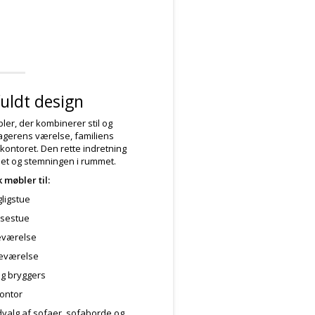
lfuldt design
ler, der kombinerer stil og
enagerens værelse, familiens
ontoret. Den rette indretning
et og stemningen i rummet.
 møbler til:
ligstue
isestue
værelse
eværelse
og bryggers
ontor
udvalg af sofaer, sofaborde og