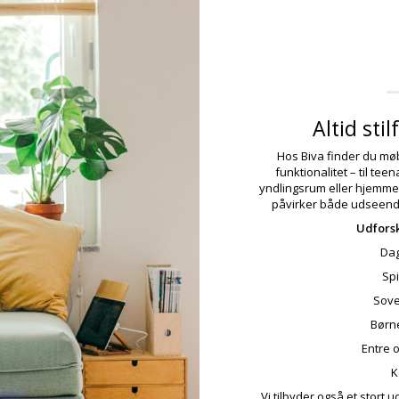
Altid sti
Hos Biva finder du møb
funktionalitet – til te
yndlingsrum eller hjemmek
påvirker både udseend
Udforsk
Dag
Sp
Sove
Børn
Entre 
K
Vi tilbyder også et stort 