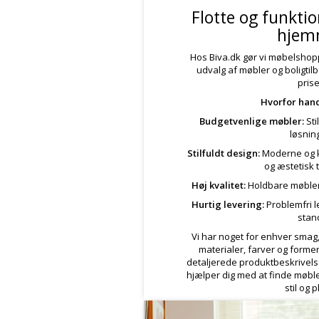
Flotte og funktio
hjem
Hos Biva.dk gør vi møbelshoppi
udvalg af møbler og boligtilbe
prise
Hvorfor hand
Budgetvenlige møbler:
Sti
løsnin
Stilfuldt design:
Moderne og k
og æstetisk t
Høj kvalitet:
Holdbare møbler,
Hurtig levering:
Problemfri l
stan
Vi har noget for enhver smag
materialer, farver og forme
detaljerede produktbeskrivel
hjælper dig med at finde møbler
stil og p