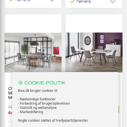
Tilgængelig
🍪 COOKIE-POLITIK
CONCORD SPISEBORD
DALLAS SPISEBORD MED
Biva.dk bruger cookies til
MED UDTRÆK, - TOP -
UDTRÆK
MØRKEGRÅ, BEN -
- Nødvendige funktioner
GYLDEN EG
- Forbedring af brugeroplevelsen
5799,-
7199,-
- Statistik og webanalyse
Vis
Vis
5219,-
- Markedsføring
6479,-
Nogle cookies sættes af tredjepartstjenester.
Tilgængelig