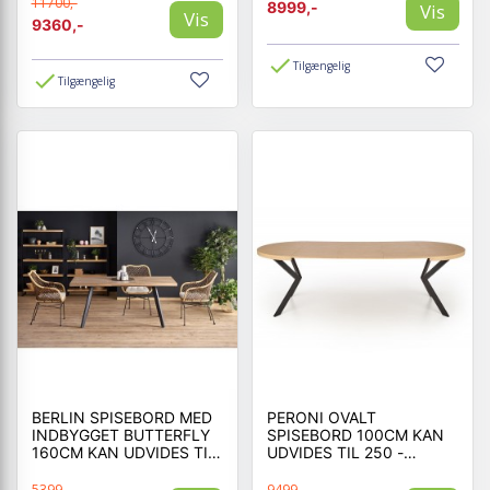
UDVIDES TIL 300 CM
11700,-
8999,-
Vis
Vis
9360,-
Tilgængelig
Tilgængelig
BERLIN SPISEBORD MED
PERONI OVALT
INDBYGGET BUTTERFLY
SPISEBORD 100CM KAN
160CM KAN UDVIDES TIL
UDVIDES TIL 250 -
220CM - HONNING
GYLDEN EG/SORT
VALNØD
5399,-
9499,-