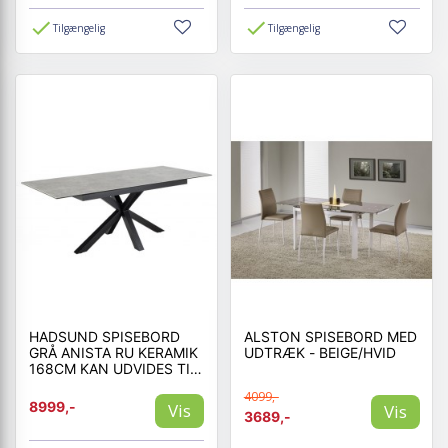
Tilgængelig
Tilgængelig
HADSUND SPISEBORD
ALSTON SPISEBORD MED
GRÅ ANISTA RU KERAMIK
UDTRÆK - BEIGE/HVID
168CM KAN UDVIDES TIL
210 CM
4099,-
8999,-
Vis
Vis
3689,-