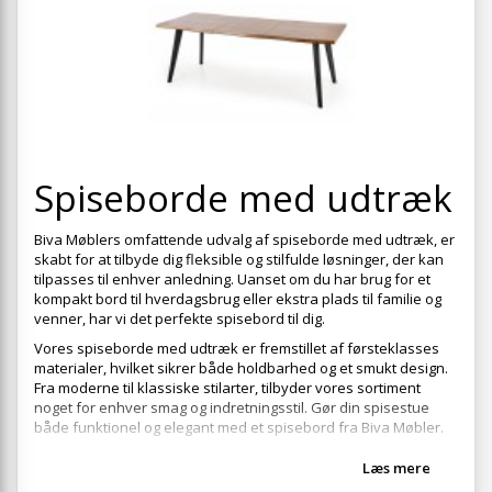
+
SOVEVÆRELSE
+
BØRNEMØBLER
+
KONTORMØBLER
+
OPBEVARING
+
Spiseborde med udtræk
TÆPPER
+
LAMPER
Biva Møblers omfattende udvalg af spiseborde med udtræk, er
skabt for at tilbyde dig fleksible og stilfulde løsninger, der kan
+
HAVEMØBLER
tilpasses til enhver anledning. Uanset om du har brug for et
kompakt bord til hverdagsbrug eller ekstra plads til familie og
+
ENTREMØBLER
venner, har vi det perfekte spisebord til dig.
Vores spiseborde med udtræk er fremstillet af førsteklasses
SPAR PENGE PÅ UDVALGTE VARER
materialer, hvilket sikrer både holdbarhed og et smukt design.
Fra moderne til klassiske stilarter, tilbyder vores sortiment
noget for enhver smag og indretningsstil. Gør din spisestue
både funktionel og elegant med et spisebord fra Biva Møbler.
Læs mere