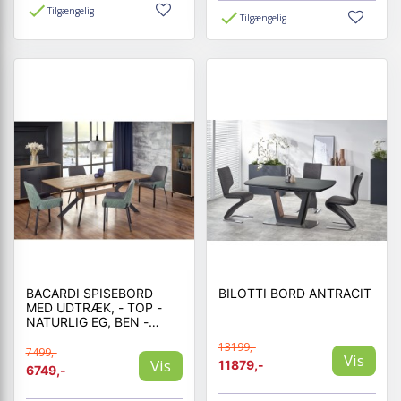
Tilgængelig
Tilgængelig
BACARDI SPISEBORD
BILOTTI BORD ANTRACIT
MED UDTRÆK, - TOP -
NATURLIG EG, BEN -
SORT
13199,-
7499,-
Vis
Vis
11879,-
6749,-