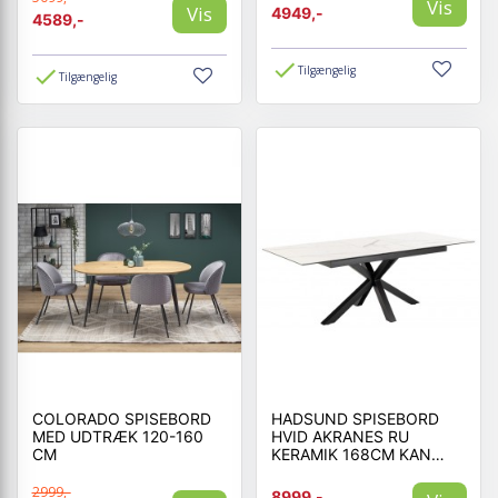
Vis
Vis
4949,-
4589,-
Tilgængelig
Tilgængelig
COLORADO SPISEBORD
HADSUND SPISEBORD
MED UDTRÆK 120-160
HVID AKRANES RU
CM
KERAMIK 168CM KAN
UDVIDES TIL 210 CM
2999,-
8999,-