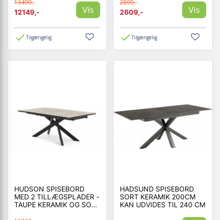
/ SORT
13499,-
2899,-
Vis
Vis
12149,-
2609,-
Tilgængelig
Tilgængelig
HUDSON SPISEBORD
HADSUND SPISEBORD
MED 2 TILLÆGSPLADER -
SORT KERAMIK 200CM
TAUPE KERAMIK OG SORT
KAN UDVIDES TIL 240 CM
METAL 200 CM KAN