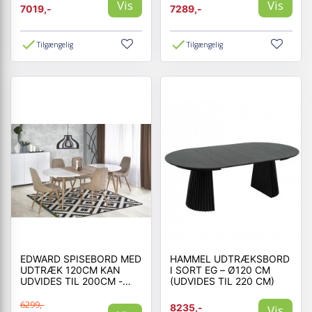
Vis
Vis
7019,-
7289,-
Tilgængelig
Tilgængelig
EDWARD SPISEBORD MED
HAMMEL UDTRÆKSBORD
UDTRÆK 120CM KAN
I SORT EG – Ø120 CM
UDVIDES TIL 200CM -
(UDVIDES TIL 220 CM)
SAN REMO EG
6299,-
8235,-
Vis