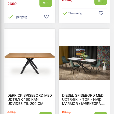
Vis
Vis
2699,-
Tilgængelig
Tilgængelig
DERRICK SPISEBORD MED
DIESEL SPISEBORD MED
UDTRÆK 160 KAN
UDTRÆK, - TOP - HVID
UDVIDES TIL 200 CM
MARMOR / MØRKEGRÅ,
BEN - SORT
7799,-
8099,-