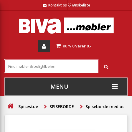
Kontakt os
Ønskeliste
Kurv
0
Varer
0,-
MENU
+
SOFAER
Spisestue
SPISEBORDE
Spiseborde med udtr
+
STUE
+
SPISESTUE