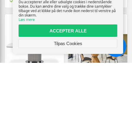
Tilgængelig
Du accepterer alle eller udvalgte cookies i nedenstående
bokse. Du kan ændre dine valg og trække dine samtykker
tilbage ved at klikke på det runde ikon nederst til venstre på
din skærm.
Læs mere
ACCEPTER ALLE
Tilpas Cookies
Chat
DANCAN SPISEBORD
DIAMOND BORD
MED UDTRÆK, 160 KAN
GYLDENT EGETRÆ, BEN
UDVIDES TIL 220 CM -
GYLDENT EGETRÆ
HVID OG GRÅ
13699,-
8799,-
Vis
Vis
12329,-
7919,-
Tilgængelig
Tilgængelig