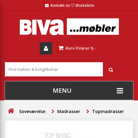
Kontakt os
Ønskeliste
Kurv
0
Varer
0,-
MENU
+
SOFAER
Soveværelse
Madrasser
Topmadrasser
+
STUE
+
SPISESTUE