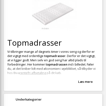
+
SOVEVÆRELSE
+
BØRNEMØBLER
+
KONTORMØBLER
+
OPBEVARING
+
Topmadrasser
TÆPPER
+
LAMPER
Vi tilbringer mange af døgnets timer i vores seng og derfor er
det vigtigt med ordentlige
topmadrasser
. Derfor er det vigtigt,
+
HAVEMØBLER
at vi ligger godt. Men selv en god seng har altid plads til
forbedringer. Her kommer
topmadrassen
ind i billedet. Føler
+
ENTREMØBLER
du, at det kniber lidt med økonomien i øjeblikket, så tilbyder vi
hos Biva
rentefri afbetaling
på dit køb.
SPAR PENGE PÅ UDVALGTE VARER
Læs mere
Underkategorier