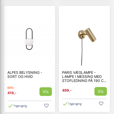
ALPES BELYSNING -
PARIS VÆGLAMPE -
SORT OG HVID
LAMPE I MESSING MED
STOFLEDNING PÅ 190 CM
PÆRE: GU10/5W LED IP20
699,-
499,-
Vis
Vis
419,-
Tilgængelig
Tilgængelig