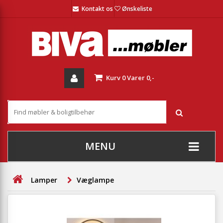
Kontakt os
Ønskeliste
Kurv
0
Varer
0,-
MENU
+
SOFAER
Lamper
Væglampe
+
STUE
+
SPISESTUE