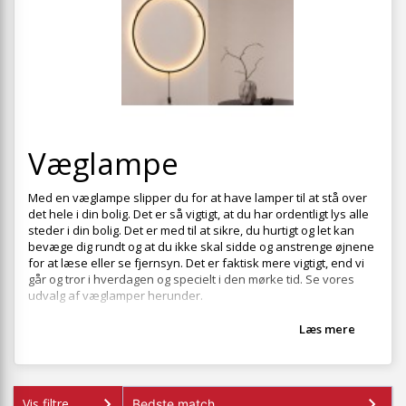
+
SOVEVÆRELSE
+
BØRNEMØBLER
+
KONTORMØBLER
+
OPBEVARING
+
Væglampe
TÆPPER
+
LAMPER
Med en væglampe slipper du for at have lamper til at stå over
det hele i din bolig. Det er så vigtigt, at du har ordentligt lys alle
+
HAVEMØBLER
steder i din bolig. Det er med til at sikre, du hurtigt og let kan
bevæge dig rundt og at du ikke skal sidde og anstrenge øjnene
+
ENTREMØBLER
for at læse eller se fjernsyn. Det er faktisk mere vigtigt, end vi
går og tror i hverdagen og specielt i den mørke tid. Se vores
SPAR PENGE PÅ UDVALGTE VARER
udvalg af væglamper herunder.
Læs mere
Vis filtre