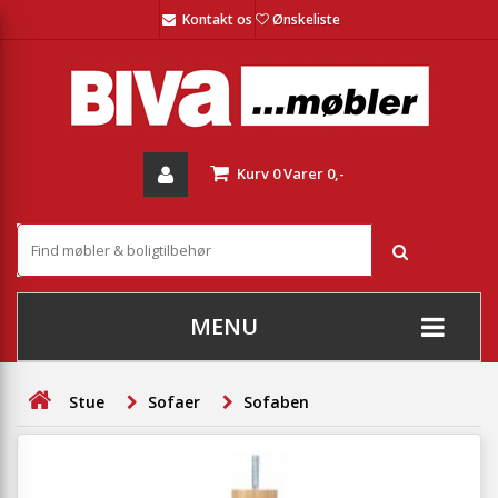
Kontakt os
Ønskeliste
Kurv
0
Varer
0,-
MENU
+
SOFAER
Stue
Sofaer
Sofaben
+
STUE
+
SPISESTUE