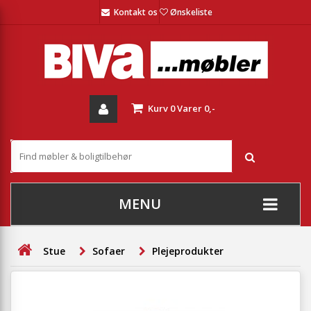
Kontakt os
Ønskeliste
Kurv
0
Varer
0,-
MENU
+
SOFAER
Stue
Sofaer
Plejeprodukter
+
STUE
+
SPISESTUE