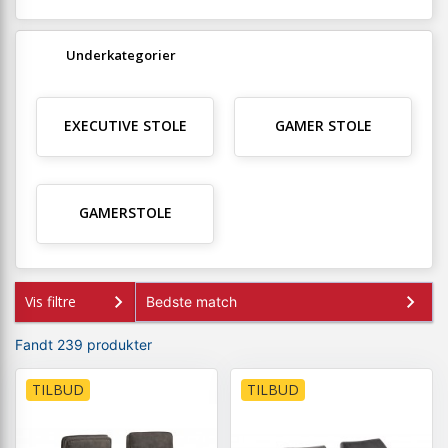
• Siddejustering
• Ergonomisk design
Underkategorier
Forkæl dig selv, din hjemmearbejdsplads eller måske
teenageren med alt det bedste fra Biva. Vi har sørget for noget
for enhver smag og naturligvis til priser, så alle kan være
med.Selv om vi frister med billig kontorstol, så går vi ikke på
EXECUTIVE STOLE
GAMER STOLE
kompromis med kvaliteten. Her kan du glæde dig over
muligheden for stole med lækker PU læder eller blødt
stofsæde. Find den med eller uden nakkestøtte, armlæn og
ergonomisk udformning.
GAMERSTOLE
Vis filtre
Fandt 239 produkter
TILBUD
TILBUD