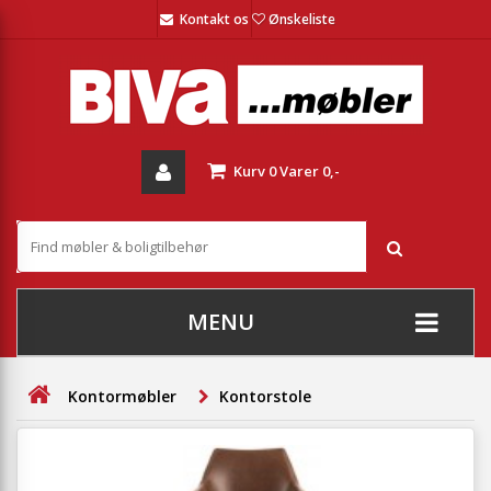
Kontakt os
Ønskeliste
Kurv
0
Varer
0,-
MENU
+
SOFAER
Kontormøbler
Kontorstole
+
STUE
+
SPISESTUE