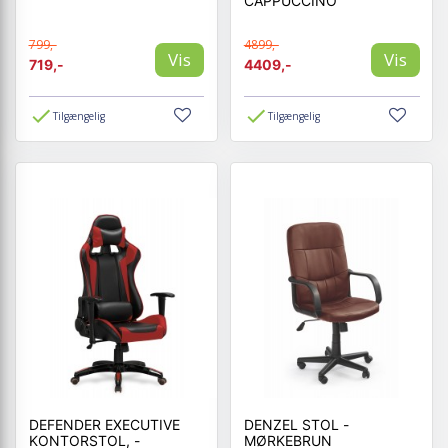
CAPPUCCINO
799,-
4899,-
Vis
Vis
719,-
4409,-
Tilgængelig
Tilgængelig
DEFENDER EXECUTIVE
DENZEL STOL -
KONTORSTOL, -
MØRKEBRUN