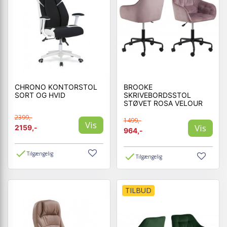
CHRONO KONTORSTOL
BROOKE
SORT OG HVID
SKRIVEBORDSSTOL
STØVET ROSA VELOUR
2399,-
1499,-
Vis
Vis
2159,-
964,-
Tilgængelig
Tilgængelig
TILBUD