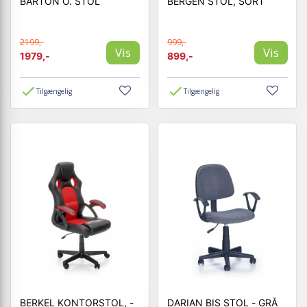
BARTON O. STOL
BERGEN STOL, SORT
2199,-
999,-
Vis
Vis
1979,-
899,-
Tilgængelig
Tilgængelig
BERKEL KONTORSTOL, -
DARIAN BIS STOL - GRÅ