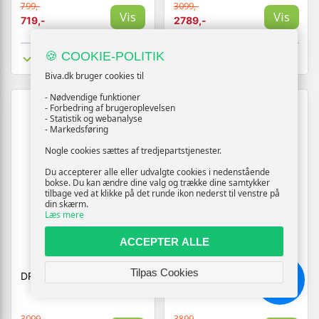
799,-
3099,-
Vis
Vis
719,-
2789,-
🍪 COOKIE-POLITIK
Tilgængelig
Tilgængelig
Biva.dk bruger cookies til
- Nødvendige funktioner
- Forbedring af brugeroplevelsen
- Statistik og webanalyse
- Markedsføring
Nogle cookies sættes af tredjepartstjenester.
Du accepterer alle eller udvalgte cookies i nedenstående
bokse. Du kan ændre dine valg og trække dine samtykker
tilbage ved at klikke på det runde ikon nederst til venstre på
din skærm.
Læs mere
ACCEPTER ALLE
Tilpas Cookies
DRAKE STOL, RØD/SORT
EDERSON KONTORSTOL,
CAPPUCCINO
Chat
3099,-
3899,-