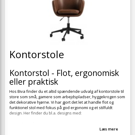
+
SOVEVÆRELSE
+
BØRNEMØBLER
+
KONTORMØBLER
+
OPBEVARING
+
Kontorstole
TÆPPER
+
LAMPER
Kontorstol - Flot, ergonomisk
+
HAVEMØBLER
eller praktisk
+
ENTREMØBLER
Hos Biva finder du et altid spændende udvalg af kontorstole til
store som små, gamere som arbejdspladser, hyggekrogen som
SPAR PENGE PÅ UDVALGTE VARER
det dekorative hjørne. Vi har gjort det let at handle flot og
funktionel stol med fokus på god ergonomi og et stilfuldt
design. Her finder du bl.a. designs med:
• Hæv & sænk
Læs mere
• Armlæn
• Nakkestøtte