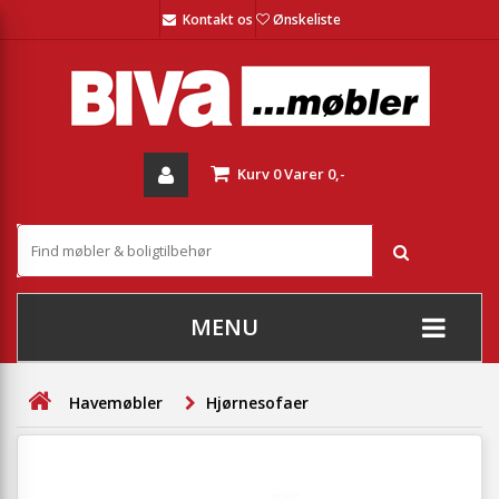
Kontakt os
Ønskeliste
Kurv
0
Varer
0,-
MENU
+
SOFAER
Havemøbler
Hjørnesofaer
+
STUE
+
SPISESTUE