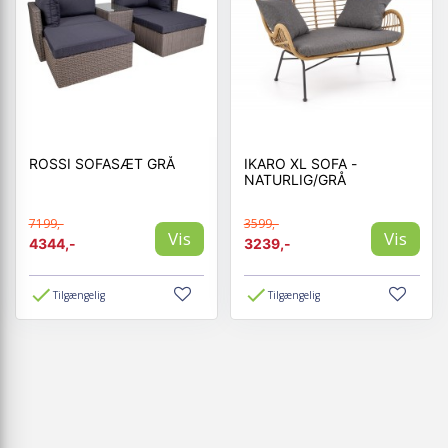
ROSSI SOFASÆT GRÅ
IKARO XL SOFA -
NATURLIG/GRÅ
7199,-
3599,-
Vis
Vis
4344,-
3239,-
Tilgængelig
Tilgængelig