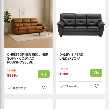
CHRISTOPHER RECLINER
DALBY 3 PERS
SOFA - COGNAC
LÆDERSOFA
RUSKINDSBLØD
MIKROFIBER
19999,-
16199,-
Vis
Vis
11999,-
8999,-
Tilgængelig
Tilgængelig