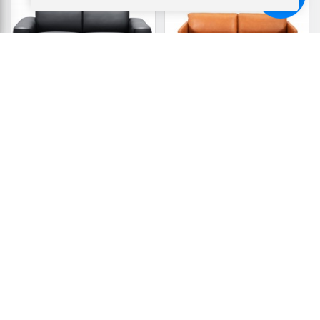
Chat
ASSENS LÆDERSOFA
GLOSTRUP 3 PERS
LÆDERSOFA COGNAC
10499,-
16999,-
Vis
Vis
6299,-
10199,-
Tilgængelig
Tilgængelig