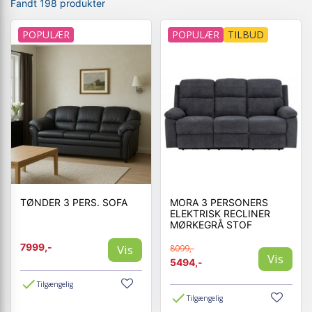
Fandt 198 produkter
POPULÆR
POPULÆR
TILBUD
TØNDER 3 PERS. SOFA
MORA 3 PERSONERS
ELEKTRISK RECLINER
MØRKEGRÅ STOF
7999,-
Vis
8099,-
Vis
5494,-
Tilgængelig
Tilgængelig