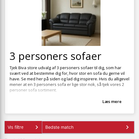
+
SOVEVÆRELSE
+
BØRNEMØBLER
+
KONTORMØBLER
+
OPBEVARING
+
3 personers sofaer
TÆPPER
+
LAMPER
Tjek Biva store udvalg af 3 personers sofaer til dig, som har
svært ved at bestemme dig for, hvor stor en
sofa
du gerne vil
+
HAVEMØBLER
have. Se med her på siden og lad dig inspirere. Hvis du alligevel
mener at en 3 personers sofa er lige stor nok, så tjek vores
2
+
ENTREMØBLER
personer sofa
sortiment.
SPAR PENGE PÅ UDVALGTE VARER
Læs mere
Vis filtre