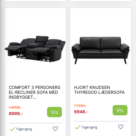
COMFORT 3 PERSONERS
HJORT KNUDSEN
EL-RECLINER SOFA MED
THYREGOD LÆDERSOFA
INDBYGGET
FODSKAMMEL OG
11580,-
KOPHOLDER
14998,-
Vis
Vis
6948,-
8999,-
Tilgængelig
Tilgængelig