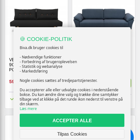
🍪 COOKIE-POLITIK
Biva.dk bruger cookies til
- Nødvendige funktioner
VEGA SOVESOFA - 187 X
KOLDING 3 PERS SOFA
- Forbedring af brugeroplevelsen
90 CM - SORT
- Statistik og webanalyse
PORTLAND 100 OG
- Markedsføring
VENDBAR HYNDE
11640,-
Nogle cookies sættes af tredjepartstjenester.
5999,-
Vis
Vis
6984,-
Du accepterer alle eller udvalgte cookies i nedenstående
bokse. Du kan ændre dine valg og trække dine samtykker
Tilgængelig
tilbage ved at klikke på det runde ikon nederst til venstre på
Tilgængelig
din skærm.
Læs mere
ACCEPTER ALLE
Tilpas Cookies