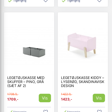
Tilgængelig
Tilgængelig
LEGETØJSKASSE MED
LEGETØJSKASSE KIDDY –
SKUFFER – PINO, GRÅ
LYSERØD, SKANDINAVISK
(SÆT AF 2)
DESIGN
1708.9,-
1422.9,-
Vis
Vis
1709,-
1423,-
Tilgængelig
Tilgængelig