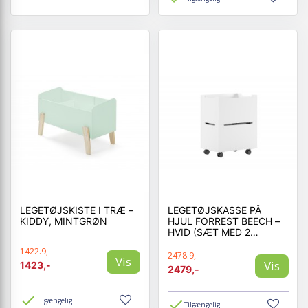
LEGETØJSKISTE I TRÆ –
LEGETØJSKASSE PÅ
KIDDY, MINTGRØN
HJUL FORREST BEECH –
HVID (SÆT MED 2
SKUFFER)
1422.9,-
2478.9,-
Vis
Vis
1423,-
2479,-
Tilgængelig
Tilgængelig