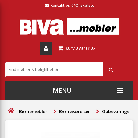
Kontakt os
Ønskeliste
Kurv
0
Varer
0,-
MENU
+
SOFAER
Børnemøbler
Børneværelser
Opbevaringer
+
STUE
+
SPISESTUE