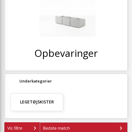
+
SOVEVÆRELSE
+
BØRNEMØBLER
+
KONTORMØBLER
+
OPBEVARING
+
Opbevaringer
TÆPPER
+
LAMPER
+
HAVEMØBLER
Underkategorier
+
ENTREMØBLER
SPAR PENGE PÅ UDVALGTE VARER
LEGETØJSKISTER
Vis filtre