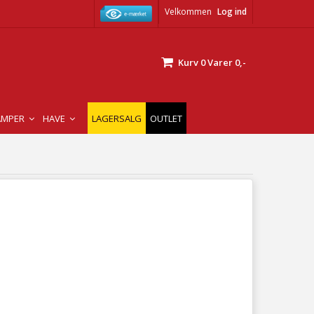
Velkommen
Log ind
Kurv
0
Varer
0,-
AMPER
HAVE
LAGERSALG
OUTLET