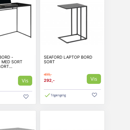
BORD -
SEAFORD LAPTOP BORD
 MED SORT
SORT
SORT
 100X45X75 CM
499,-
Vis
Vis
292,-
Tilgængelig