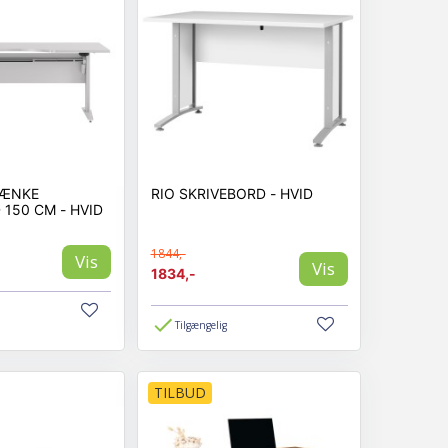
SÆNKE
RIO SKRIVEBORD - HVID
 150 CM - HVID
1844,-
Vis
Vis
1834,-
Tilgængelig
TILBUD