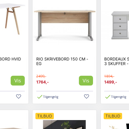
BORD HVID
RIO SKRIVEBORD 150 CM -
BORDEAUX S
EG
3 SKUFFER -
2499,-
1894,-
Vis
Vis
1764,-
1499,-
Tilgængelig
Tilgængelig
TILBUD
TILBUD