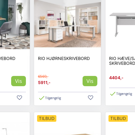
IVEBORD
RIO HJØRNESKRIVEBORD
RIO HÆVE/
SKRIVEBORD
6569,-
4404,-
Vis
Vis
5911,-
Tilgængelig
Tilgængelig
TILBUD
TILBUD