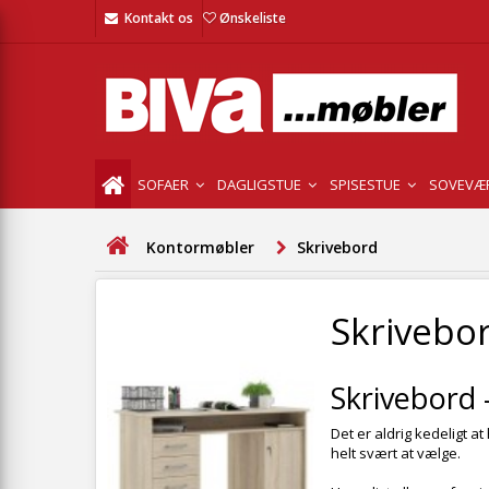
Kontakt os
Ønskeliste
SOFAER
DAGLIGSTUE
SPISESTUE
SOVEVÆ
Kontormøbler
Skrivebord
Skrivebo
Skrivebord 
Det er aldrig kedeligt 
helt svært at vælge.