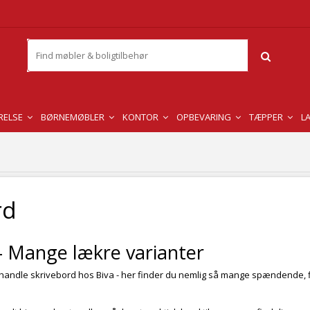
RELSE
BØRNEMØBLER
KONTOR
OPBEVARING
TÆPPER
L
rd
- Mange lækre varianter
at handle skrivebord hos Biva - her finder du nemlig så mange spændende, 