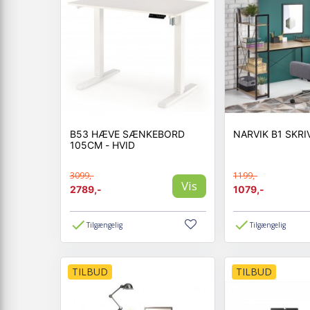
B53 HÆVE SÆNKEBORD
NARVIK B1 SKR
105CM - HVID
3099,-
1199,-
Vis
2789,-
1079,-
Tilgængelig
Tilgængelig
TILBUD
TILBUD