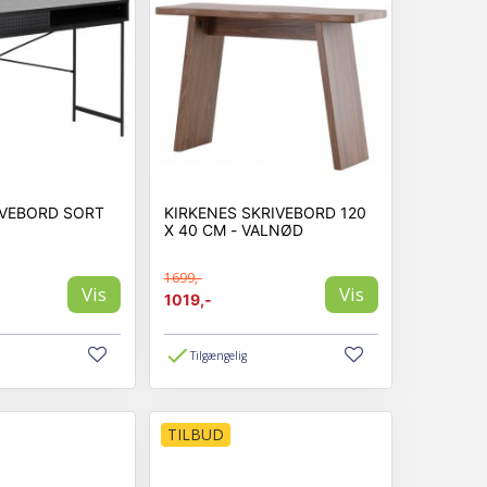
IVEBORD SORT
KIRKENES SKRIVEBORD 120
X 40 CM - VALNØD
1699,-
Vis
Vis
1019,-
Tilgængelig
TILBUD