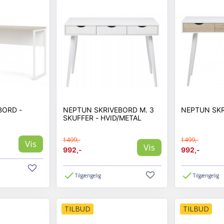
stilet stålramme eller måske lidt mere blidt og nordisk design? Har du beho
e som små familier eller dig, der skal til at flytte hjemmefra at få mulighed
kan du let få møbleret hjemmet eller hjemmekontoret i en fart - tilmed ude
es returret, når du handler hos Biva. Vi har gjort det let at handle online.
ring
møblering i en fart - køb et skrivebord lige her med hurtig levering.
BORD -
NEPTUN SKRIVEBORD M. 3
NEPTUN SK
SKUFFER - HVID/METAL
1499,-
1499,-
Vis
Vis
t. Handl trygt og sikkert med Biva online. Vi tager din indretning til nye 
992,-
992,-
ller de mindste. Tag også et kig på vores populære kontorstole, reoler, ka
Tilgængelig
Tilgængelig
TILBUD
TILBUD