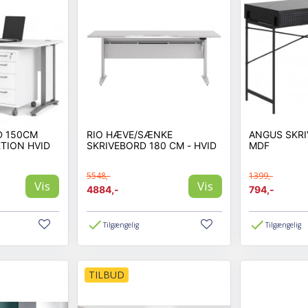
D 150CM
RIO HÆVE/SÆNKE
ANGUS SKR
TION HVID
SKRIVEBORD 180 CM - HVID
MDF
5548,-
1399,-
Vis
Vis
4884,-
794,-
Tilgængelig
Tilgængelig
TILBUD