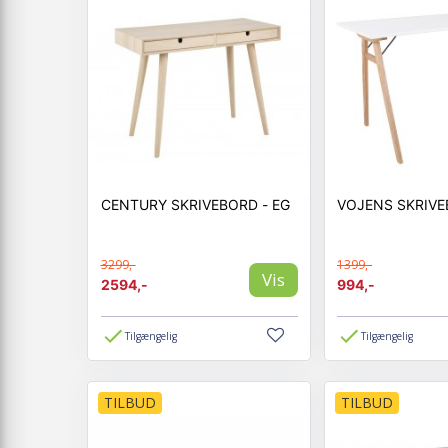
CENTURY SKRIVEBORD - EG
VOJENS SKRIVE
3299,-
1399,-
Vis
2594,-
994,-
Tilgængelig
Tilgængelig
TILBUD
TILBUD