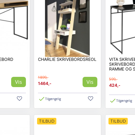
VEBORD
CHARLIE SKRIVEBORDSREOL
VITA SKRIVE
SKRIVEBORD
RAMME OG 
BORDPLADE
1899,-
599,-
Vis
Vis
1464,-
424,-
Tilgængelig
Tilgængelig
TILBUD
TILBUD