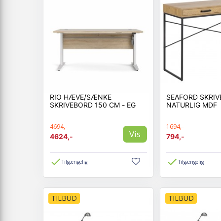
RIO HÆVE/SÆNKE
SEAFORD SKRI
SKRIVEBORD 150 CM - EG
NATURLIG MDF
4694,-
1694,-
Vis
4624,-
794,-
Tilgængelig
Tilgængelig
TILBUD
TILBUD