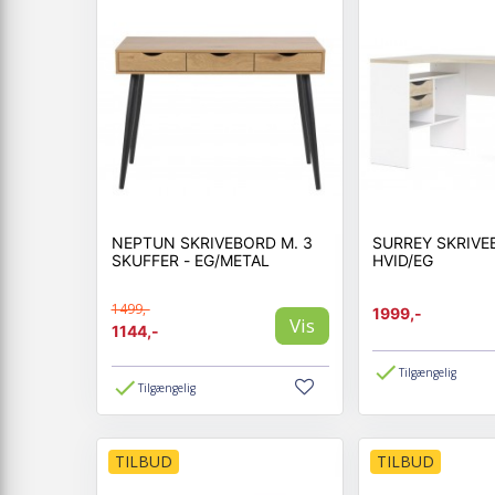
Skal det være enkelt og 
den studerende, for stor
afbetaling. På den måde 
Du har naturligvis 14 dag
Hurtig leve
Find lækker og praktisk 
1. Hurtig levering
NEPTUN SKRIVEBORD M. 3
SURREY SKRIVE
2. Lave priser
SKUFFER - EG/METAL
HVID/EG
3. Høj kvalitet
4. Stilfulde designs
1499,-
1999,-
Vis
Vores webshop er e-mærke
1144,-
teenageren, mor og far e
handler hos os.
Tilgængelig
Tilgængelig
TILBUD
TILBUD