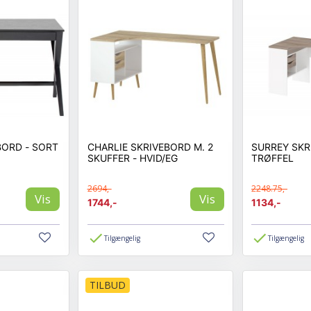
BORD - SORT
CHARLIE SKRIVEBORD M. 2
SURREY SKR
SKUFFER - HVID/EG
TRØFFEL
2694,-
2248.75,-
Vis
Vis
1744,-
1134,-
Tilgængelig
Tilgængelig
TILBUD