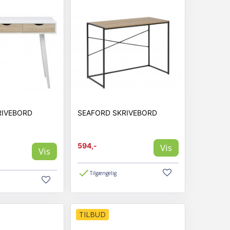
v for skuffer eller at bordet kan hæves? Vi gør det let for
 for at få lækker indretning. Vi byder på 0% rentefri
n at skulle betale renter.
RIVEBORD
SEAFORD SKRIVEBORD
594,-
Vis
Vis
højder - uanset om det drejer sig om møbler til
ssetter og rumdelere - altid med lave priser, når du
Tilgængelig
TILBUD