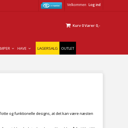
Velkommen
Log ind
Kurv
0
Varer
0,-
AMPER
HAVE
LAGERSALG
OUTLET
flotte og funktionelle designs, at det kan være næsten