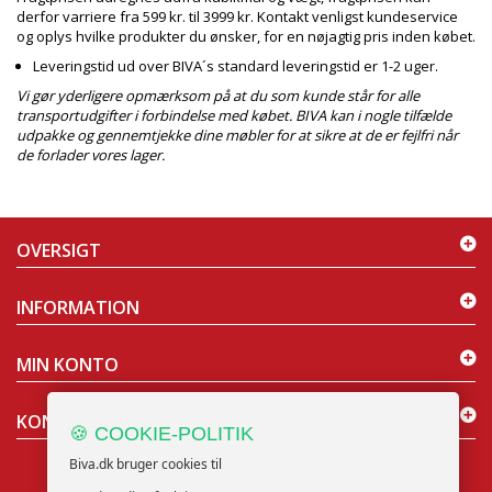
derfor varriere fra 599 kr. til 3999 kr. Kontakt venligst kundeservice
og oplys hvilke produkter du ønsker, for en nøjagtig pris inden købet.
Leveringstid ud over BIVA´s standard leveringstid er 1-2 uger.
Vi gør yderligere opmærksom på at du som kunde står for alle
transportudgifter i forbindelse med købet. BIVA kan i nogle tilfælde
udpakke og gennemtjekke dine møbler for at sikre at de er fejlfri når
de forlader vores lager.
OVERSIGT
INFORMATION
MIN KONTO
KONTAKT OS
🍪 COOKIE-POLITIK
Biva.dk bruger cookies til