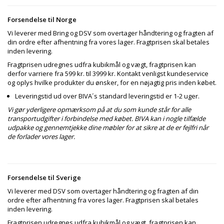
Forsendelse til Norge
Vi leverer med Bring og DSV som overtager håndtering og fragten af
din ordre efter afhentning fra vores lager. Fragtprisen skal betales
inden levering.
Fragtprisen udregnes udfra kubikmål og vægt, fragtprisen kan
derfor varriere fra 599 kr. til 3999 kr. Kontakt venligst kundeservice
og oplys hvilke produkter du ønsker, for en nøjagtig pris inden købet.
Leveringstid ud over BIVA´s standard leveringstid er 1-2 uger.
Vi gør yderligere opmærksom på at du som kunde står for alle
transportudgifter i forbindelse med købet. BIVA kan i nogle tilfælde
udpakke og gennemtjekke dine møbler for at sikre at de er fejlfri når
de forlader vores lager.
Forsendelse til Sverige
Vi leverer med DSV som overtager håndtering og fragten af din
ordre efter afhentning fra vores lager. Fragtprisen skal betales
inden levering.
Fragtprisen udregnes udfra kubikmål og vægt, fragtprisen kan