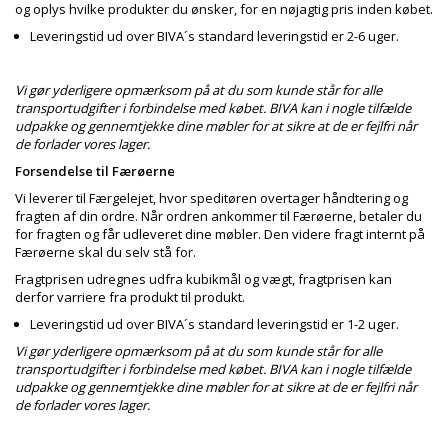
og oplys hvilke produkter du ønsker, for en nøjagtig pris inden købet.
Leveringstid ud over BIVA´s standard leveringstid er 2-6 uger.
Vi gør yderligere opmærksom på at du som kunde står for alle
transportudgifter i forbindelse med købet. BIVA kan i nogle tilfælde
udpakke og gennemtjekke dine møbler for at sikre at de er fejlfri når
de forlader vores lager.
Forsendelse til Færøerne
Vi leverer til Færgelejet, hvor speditøren overtager håndtering og
fragten af din ordre. Når ordren ankommer til Færøerne, betaler du
for fragten og får udleveret dine møbler. Den videre fragt internt på
Færøerne skal du selv stå for.
Fragtprisen udregnes udfra kubikmål og vægt, fragtprisen kan
derfor varriere fra produkt til produkt.
Leveringstid ud over BIVA´s standard leveringstid er 1-2 uger.
Vi gør yderligere opmærksom på at du som kunde står for alle
transportudgifter i forbindelse med købet. BIVA kan i nogle tilfælde
udpakke og gennemtjekke dine møbler for at sikre at de er fejlfri når
de forlader vores lager.