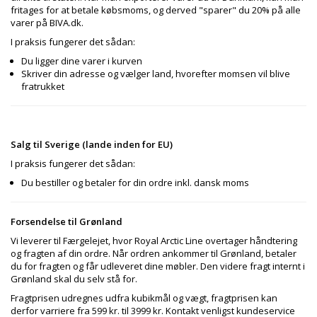
+
SOVEVÆRELSE
fritages for at betale købsmoms, og derved "sparer" du 20% på alle
varer på BIVA.dk.
+
BØRNEMØBLER
I praksis fungerer det sådan:
Du ligger dine varer i kurven
+
KONTORMØBLER
Skriver din adresse og vælger land, hvorefter momsen vil blive
fratrukket
+
OPBEVARING
+
TÆPPER
+
Salg til Sverige (lande inden for EU)
LAMPER
I praksis fungerer det sådan:
+
HAVEMØBLER
Du bestiller og betaler for din ordre inkl. dansk moms
+
ENTREMØBLER
Forsendelse til Grønland
SPAR PENGE PÅ UDVALGTE VARER
Vi leverer til Færgelejet, hvor Royal Arctic Line overtager håndtering
og fragten af din ordre. Når ordren ankommer til Grønland, betaler
du for fragten og får udleveret dine møbler. Den videre fragt internt i
Grønland skal du selv stå for.
Fragtprisen udregnes udfra kubikmål og vægt, fragtprisen kan
derfor varriere fra 599 kr. til 3999 kr. Kontakt venligst kundeservice