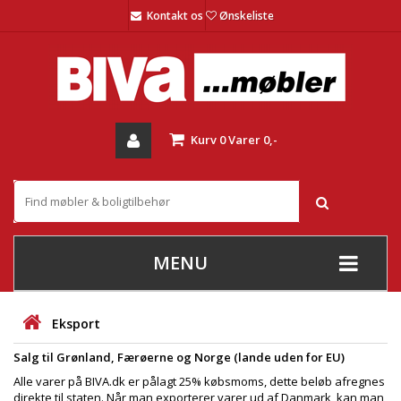
Kontakt os
Ønskeliste
Kurv
0
Varer
0,-
MENU
+
SOFAER
Eksport
+
STUE
Salg til Grønland, Færøerne og Norge (lande uden for EU)
+
SPISESTUE
Alle varer på BIVA.dk er pålagt 25% købsmoms, dette beløb afregnes
direkte til staten. Når man exporterer varer ud af Danmark, kan man