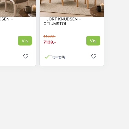
DSEN –
HJORT KNUDSEN –
OTIUMSTOL
11899,-
Vis
Vis
7139,-
Tilgængelig