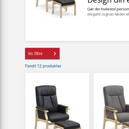
Gør din hvilestol pers
elegant cognac-læder elle
Funktioner
Manuel eller elektris
Løftefunktion:
Hjælper
Ergonomisk design:
Flere størrelser:
Fås 
Vis filtre
Populære v
Fandt 12 produkter
Hos Biva er
Otiumstol
o
læder Otiumstol
– og al
Sådan besti
Vælg din yndlingsmod
Vælg funktion – manuel
Vælg materiale – stof
Tilføj eventuelt mat
Ofte stille