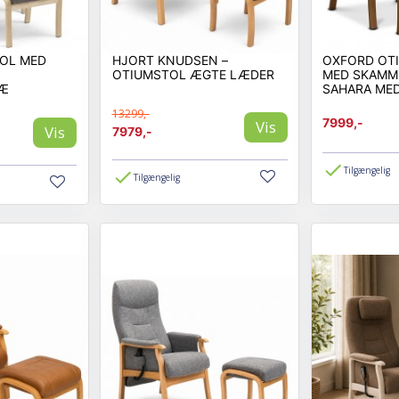
riøs hvilestol med ekstra støtte og komfort. Den kan justeres manuelt eller 
OL MED
HJORT KNUDSEN –
OXFORD OT
 materiale selv?
OTIUMSTOL ÆGTE LÆDER
MED SKAMME
Otiumstole kan skræddersyes i stof eller læder efter eget valg – du bestem
RÆ
SAHARA ME
t Knudsen stol?
STEL
13299,-
, høj kvalitet, og en stol bygget til daglig komfort og lang levetid.
7999,-
Vis
Vis
7979,-
er kunder hos Biva
Tilgængelig
Tilgængelig
danske kvalitetsmøbler
 rådgivning i butik eller online
, funktioner og størrelser
 fra Hjort Knudsen hos Biva i dag
– vælg design, farve og komfort efter di