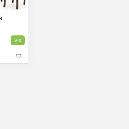
N –
Vis