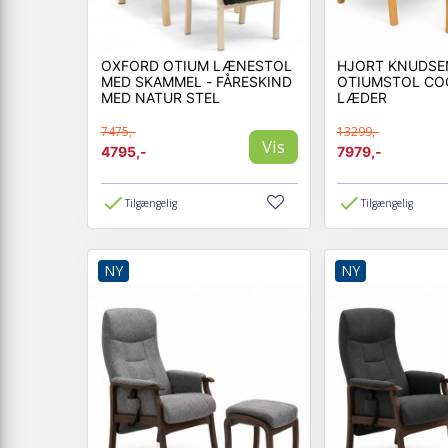
OXFORD OTIUM LÆNESTOL
HJORT KNUDSE
MED SKAMMEL - FÅRESKIND
OTIUMSTOL CO
MED NATUR STEL
LÆDER
7475,-
13299,-
Vis
4795,-
7979,-
Tilgængelig
Tilgængelig
NY
NY