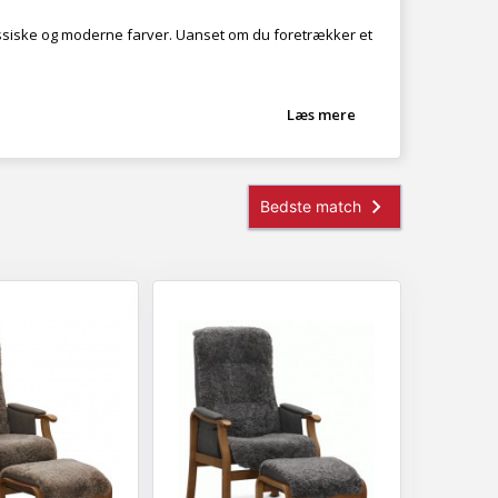
ssiske og moderne farver. Uanset om du foretrækker et
Læs mere
fjernbetjening.
dagen.
s brug.
ecliner stol
,
lænestol med fodskammel
,
løftestol
eller