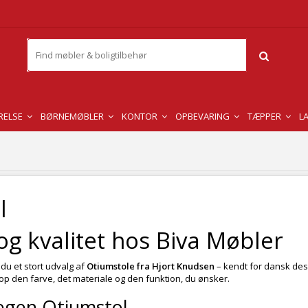
RELSE
BØRNEMØBLER
KONTOR
OPBEVARING
TÆPPER
L
l
g kvalitet hos Biva Møbler
du et stort udvalg af
Otiumstole fra Hjort Knudsen
– kendt for dansk desi
op den farve, det materiale og den funktion, du ønsker.
 egen Otiumstol