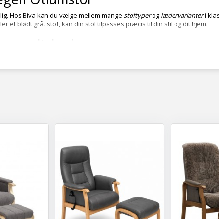
onlig. Hos Biva kan du vælge mellem mange
stoftyper
og
lædervarianter
i kla
r et blødt gråt stof, kan din stol tilpasses præcis til din stil og dit hjem.
 og muligheder
k recliner:
Vælg mellem klassisk betjening eller el-funktion med motor og 
 dig med at rejse og sætte dig let og sikkert – ideel til ekstra støtte i hver
Perfekt lænde- og nakkestøtte for optimal komfort, selv efter mange timer
ofte i Small, Medium og Large – så stolen passer perfekt til din krop.
alg og søgninger
g
hvilestol
blandt de mest populære kategorier. Mange søger også efter
r
t dette finder du her i sortimentet.
ller du
el fra Hjort Knudsen.
, el-recliner eller løftefunktion.
 eller læder i din ønskede farve.
chende fodskammel for ekstra komfort.
de spørgsmål