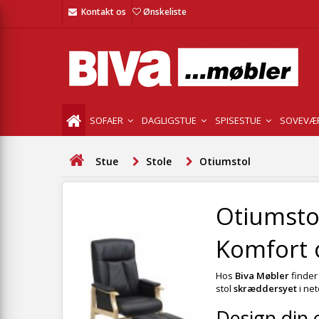
Kontakt os
Ønskeliste
SOFAER
DAGLIGSTUE
SPISESTUE
SOVEVÆ
Stue
Stole
Otiumstol
Otiumsto
Komfort o
Hos
Biva Møbler
finder 
stol
skræddersyet
i net
Design din