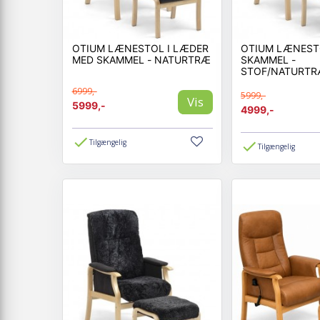
Hvad er en Otiumstol?
En Otiumstol er en luksu
OTIUM LÆNESTOL I LÆDER
OTIUM LÆNEST
Kan jeg vælge farve og
MED SKAMMEL - NATURTRÆ
SKAMMEL -
Ja, alle Hjort Knudsen 
STOF/NATURT
Hvorfor vælge en Hjor
6999,-
Fordi du får dansk design
5999,-
Vis
5999,-
4999,-
Derfor handl
Tilgængelig
Altid gode priser på 
Tilgængelig
Mulighed for personlig
Stort udvalg af farver
Find din nye Otiumstol