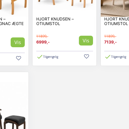
N –
HJORT KNUDSEN –
HJORT KNU
GNAC ÆGTE
OTIUMSTOL
OTIUMSTOL
11899,-
11899,-
Vis
Vis
6999,-
7139,-
Tilgængelig
Tilgængelig