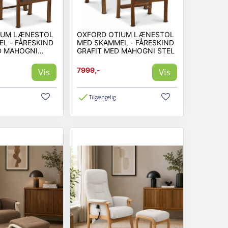
elektrisk, så du kan læne dig tilbage og slappe helt af.
IUM LÆNESTOL
OXFORD OTIUM LÆNESTOL
L - FÅRESKIND
MED SKAMMEL - FÅRESKIND
mer både udtryk og følelse.
D MAHOGNI
GRAFIT MED MAHOGNI STEL
7999,-
Vis
Vis
Tilgængelig
ne behov, og få en stol du vil nyde i mange år fremover.