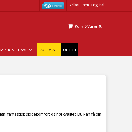
Velkommen
Log ind
Kurv
0
Varer
0,-
AMPER
HAVE
LAGERSALG
OUTLET
gn, fantastisk siddekomfort og høj kvalitet. Du kan få din