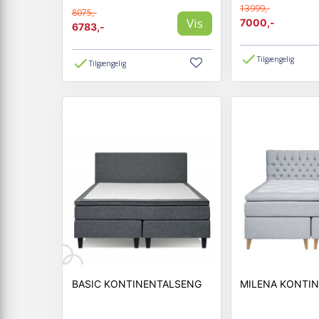
13999,-
8075,-
Vis
7000,-
6783,-
Tilgængelig
Tilgængelig
BASIC KONTINENTALSENG
MILENA KONTI