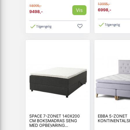
13995,-
18995,-
Vis
6998,-
9498,-
Tilgængelig
Tilgængelig
SPACE 7-ZONET 140X200
EBBA 5-ZONET
CM BOKSMADRAS SENG
KONTINENTALS
MED OPBEVARING
MØRKEGRÅ