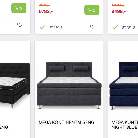
8075,-
18995,-
Vis
Vis
6783,-
9498,-
Tilgængelig
Tilgængelig
MEGA KONTINENTALSENG
MEGA KONT
ENG
NIGHT BLUE