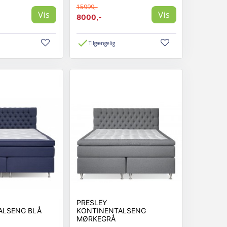
15999,-
Vis
Vis
8000,-
Tilgængelig
PRESLEY
ALSENG BLÅ
KONTINENTALSENG
MØRKEGRÅ