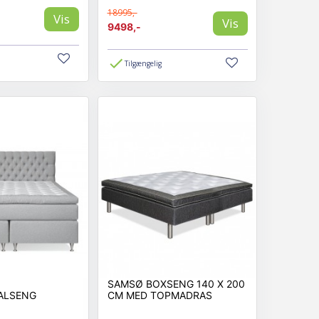
18995,-
Vis
Vis
9498,-
Tilgængelig
SAMSØ BOXSENG 140 X 200
ALSENG
CM MED TOPMADRAS