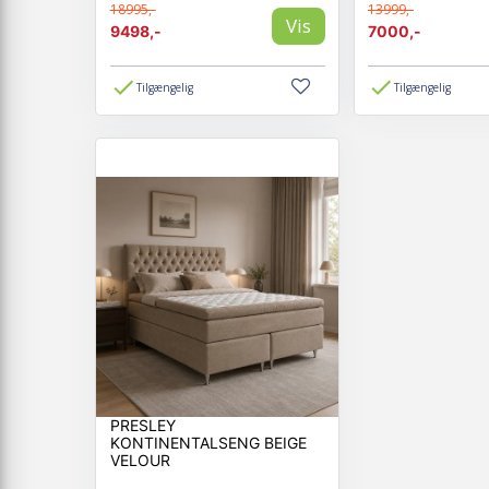
18995,-
13999,-
Vis
9498,-
7000,-
Tilgængelig
Tilgængelig
PRESLEY
KONTINENTALSENG BEIGE
VELOUR