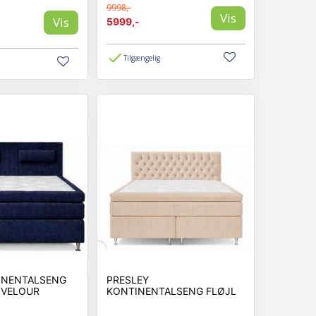
9998,-
Vis
Vis
5999,-
Tilgængelig
INENTALSENG
PRESLEY
 VELOUR
KONTINENTALSENG FLØJL