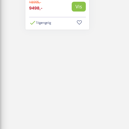
18995,-
Vis
9498,-
Tilgængelig