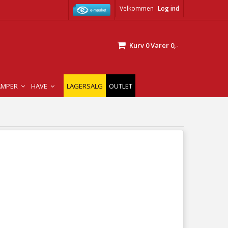
Velkommen
Log ind
Kurv
0
Varer
0,-
AMPER
HAVE
LAGERSALG
OUTLET