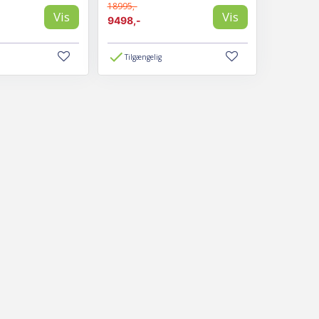
18995,-
Vis
Vis
9498,-
Tilgængelig