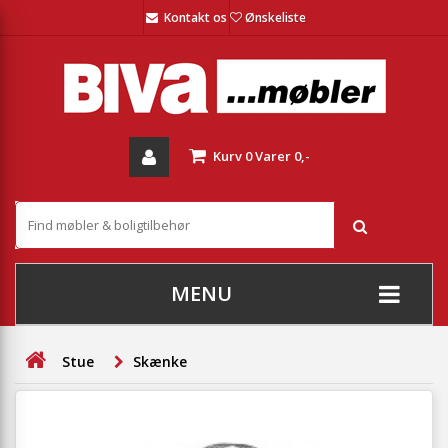
Kontakt os
Ønskeliste
Kurv
0
Varer
0,-
MENU
+
SOFAER
Stue
Skænke
+
STUE
+
SPISESTUE