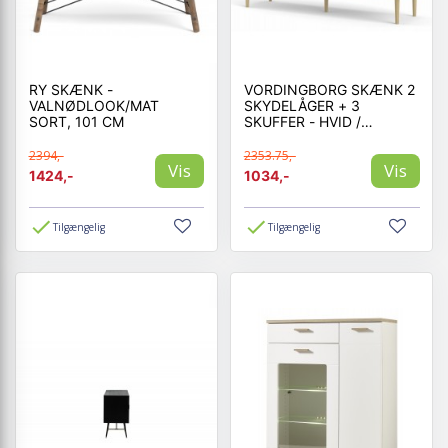
RY SKÆNK -
VORDINGBORG SKÆNK 2
VALNØDLOOK/MAT
SKYDELÅGER + 3
SORT, 101 CM
SKUFFER - HVID /
JACKSON HICKORY
2394,-
2353.75,-
Vis
Vis
1424,-
1034,-
Tilgængelig
Tilgængelig