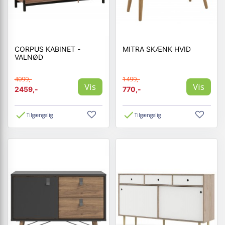
CORPUS KABINET -
MITRA SKÆNK HVID
VALNØD
4099,-
1499,-
Vis
Vis
2459,-
770,-
Tilgængelig
Tilgængelig