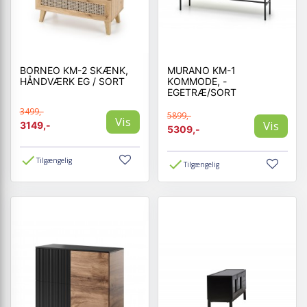
BORNEO KM-2 SKÆNK,
MURANO KM-1
HÅNDVÆRK EG / SORT
KOMMODE, -
EGETRÆ/SORT
3499,-
5899,-
Vis
Vis
3149,-
5309,-
Tilgængelig
Tilgængelig