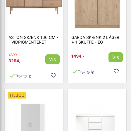
ASTON SKÆNK 160 CM -
GARDA SKÆNK 2 LÅGER
HVIDPIGMENTERET
+ 1 SKUFFE - EG
4899,-
1494,-
Vis
Vis
3294,-
Tilgængelig
Tilgængelig
TILBUD