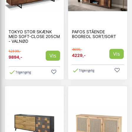
TOKYO STOR SKÆNK
PAFOS STÅENDE
MED SOFT-CLOSE 205CM
BOGREOL SORT/SORT
- VALNØD
4699,-
12199,-
Vis
Vis
4229,-
9894,-
Tilgængelig
Tilgængelig