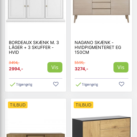
BORDEAUX SKÆNK M. 3
NAGANO SKÆNK -
LÅGER + 3 SKUFFER -
HVIDPIGMENTERET EG
HVID
150CM
3494,-
5599,-
Vis
Vis
2994,-
3274,-
Tilgængelig
Tilgængelig
TILBUD
TILBUD