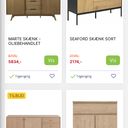
MARTE SKÆNK -
SEAFORD SKÆNK SORT
OLIEBEHANDLET
8799,-
3199,-
Vis
Vis
5834,-
2174,-
Tilgængelig
Tilgængelig
TILBUD