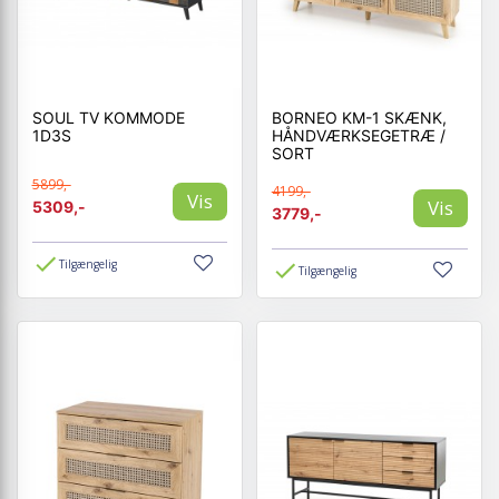
SOUL TV KOMMODE
BORNEO KM-1 SKÆNK,
1D3S
HÅNDVÆRKSEGETRÆ /
SORT
5899,-
4199,-
Vis
Vis
5309,-
3779,-
Tilgængelig
Tilgængelig