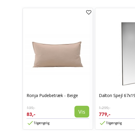
0 x 70 -
Ronja Pudebetræk - Beige
Dalton Spejl 67x1
139,-
1.299,-
Vis
Vis
83,-
779,-
Tilgængelig
Tilgængelig