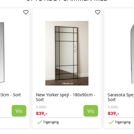
93cm - Sort
New Yorker spejl - 180x90cm -
Sarasota Spej
Sort
Sort
1.399,-
1.399,-
Vis
Vis
839,-
839,-
Tilgængelig
Tilgængelig