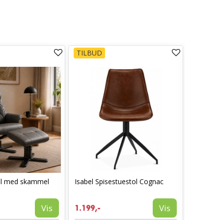
TILBUD
TILBUD
ol med skammel
Isabel Spisestuestol Cognac
AVA spis
1.199,-
Vis
Vis
1.199,-
774,-