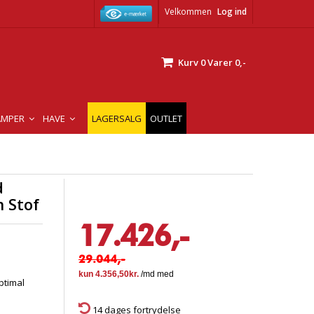
Velkommen
Log ind
Kurv
0
Varer
0,-
AMPER
HAVE
LAGERSALG
OUTLET
d
n Stof
17.426,-
29.044,-
ptimal
14 dages fortrydelse