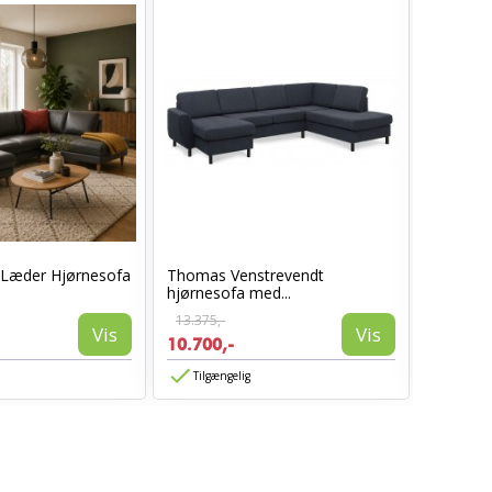
t Læder Hjørnesofa
Thomas Venstrevendt
Thomas 
hjørnesofa med...
hjørneso
13.375,-
13.375,-
Vis
Vis
10.700,-
10.700,
Tilgængelig
Tilgæn