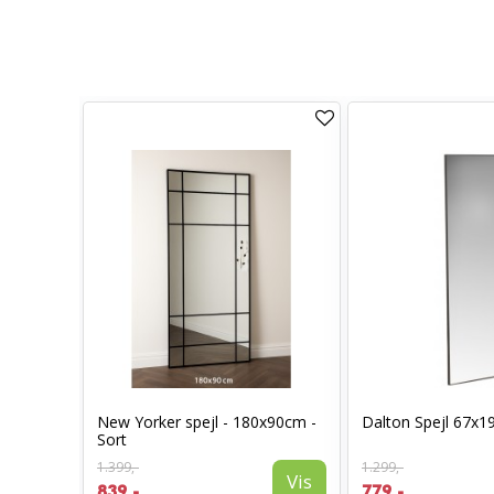
New Yorker spejl - 180x90cm -
Dalton Spejl 67x1
50cm
Sort
Vis
1.399,-
1.299,-
Vis
839,-
779,-