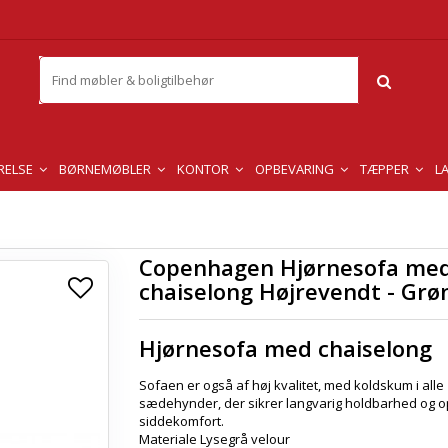
RELSE
BØRNEMØBLER
KONTOR
OPBEVARING
TÆPPER
L
Copenhagen Hjørnesofa me
chaiselong Højrevendt - Grø
Hjørnesofa med chaiselong
Sofaen er også af høj kvalitet, med koldskum i alle
sædehynder, der sikrer langvarig holdbarhed og o
siddekomfort.
Materiale Lysegrå velour