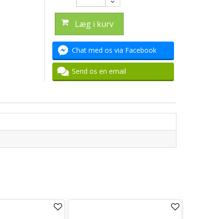
Læg i kurv
Chat med os via Facebook
Send os en email