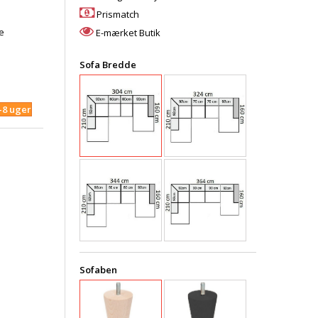
Prismatch
e
E-mærket Butik
Sofa Bredde
4-8 uger
Sofaben