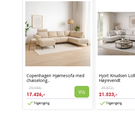
Copenhagen Hjørnesofa med
Hjort Knudsen Lol
chaiselong...
Højrevendt
29.044,-
35.872,-
Vis
Vis
17.426,-
21.523,-
Tilgængelig
Tilgængelig