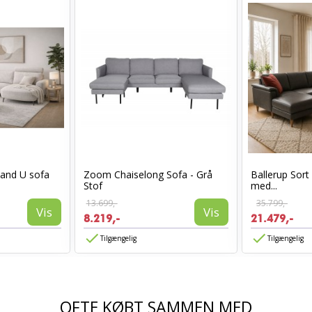
land U sofa
Zoom Chaiselong Sofa - Grå
Ballerup Sor
Stof
med...
13.699,-
35.799,-
Vis
Vis
8.219,-
21.479,-
Tilgængelig
Tilgængelig
OFTE KØBT SAMMEN MED