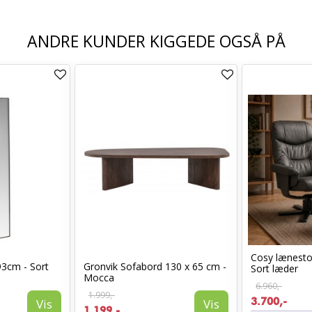
ANDRE KUNDER KIGGEDE OGSÅ PÅ
Cosy lænest
93cm - Sort
Gronvik Sofabord 130 x 65 cm -
Sort læder
Mocca
6.960,-
1.999,-
3.700,-
Vis
Vis
1.199,-