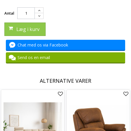
Antal
Læg i kurv
Chat med os via Facebook
Send os en email
ALTERNATIVE VARER