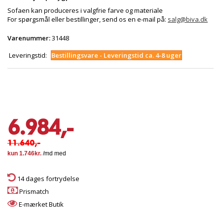
Sofaen kan produceres i valgfrie farve og materiale
For spørgsmål eller bestillinger, send os en e-mail på:
salg@biva.dk
Varenummer:
31448
Leveringstid:
Bestillingsvare - Leveringstid ca. 4-8 uger
6.984,-
11.640,-
14 dages fortrydelse
Prismatch
E-mærket Butik