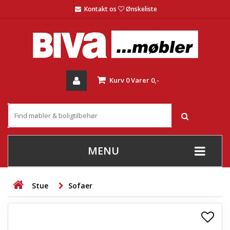
Kontakt os
Ønskeliste
Kurv
0
Varer
0,-
MENU
+
SOFAER
Stue
Sofaer
+
STUE
+
SPISESTUE