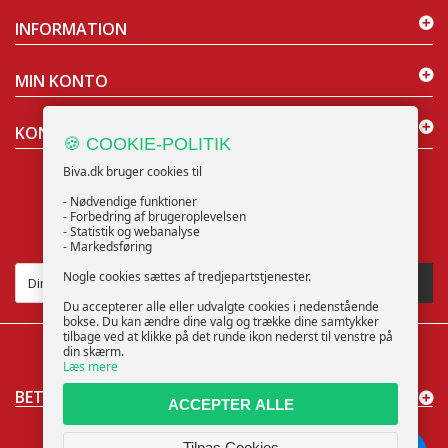
INFORMATION
MIN KONTO
KONTAKT OS
🍪 COOKIE-POLITIK
Biva.dk bruger cookies til
- Nødvendige funktioner
- Forbedring af brugeroplevelsen
- Statistik og webanalyse
NYHEDSBREV
- Markedsføring
Nogle cookies sættes af tredjepartstjenester.
TILMELD
Du accepterer alle eller udvalgte cookies i nedenstående
bokse. Du kan ændre dine valg og trække dine samtykker
tilbage ved at klikke på det runde ikon nederst til venstre på
din skærm.
Læs mere
BETALINGSMÅDER
ACCEPTER ALLE
Cookieindstillinger
© 2025 Biva ApS | CVR: 40373853 | support@biva.dk
Tilpas Cookies