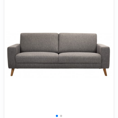
+
SOVEVÆRELSE
+
BØRNEMØBLER
+
KONTORMØBLER
+
OPBEVARING
+
TÆPPER
+
LAMPER
+
HAVEMØBLER
+
ENTREMØBLER
SPAR PENGE PÅ UDVALGTE VARER