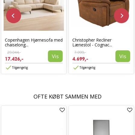
Copenhagen Hjørnesofa med
Christopher Recliner
chaiselong...
Lænestol - Cognac...
29.044,-
7.999,-
Vis
Vis
17.426,-
4.699,-
Tilgængelig
Tilgængelig
OFTE KØBT SAMMEN MED