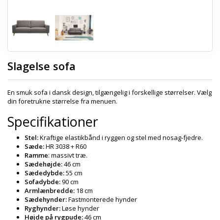
Slagelse sofa
En smuk sofa i dansk design, tilgængelig i forskellige størrelser. Vælg
din foretrukne størrelse fra menuen.
Specifikationer
Stel:
Kraftige elastikbånd i ryggen og stel med nosag-fjedre.
Sæde:
HR 3038 + R60
Ramme
: massivt træ.
Sædehøjde:
46 cm
Sædedybde:
55 cm
Sofadybde:
90 cm
Armlænbredde:
18 cm
Sædehynder:
Fastmonterede hynder
Ryghynder:
Løse hynder
Højde på rygpude:
46 cm