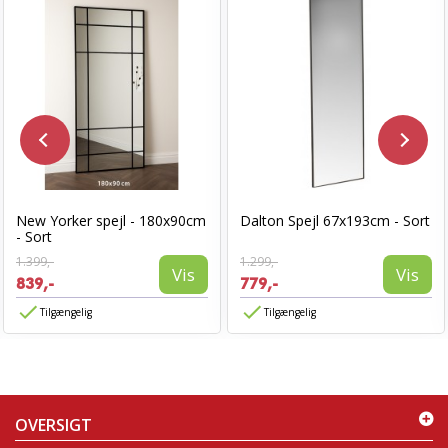
New Yorker spejl - 180x90cm
Dalton Spejl 67x193cm - Sort
- Sort
1.399,-
1.299,-
Vis
Vis
839,-
779,-
Tilgængelig
Tilgængelig
OVERSIGT