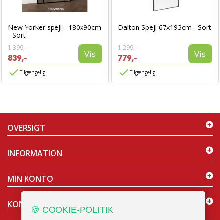
New Yorker spejl - 180x90cm
Dalton Spejl 67x193cm - Sort
- Sort
1.399,-
1.299,-
Vis
Vis
839,-
779,-
Tilgængelig
Tilgængelig
OVERSIGT
INFORMATION
MIN KONTO
KONTAKT OS
🍪 COOKIE-POLITIK