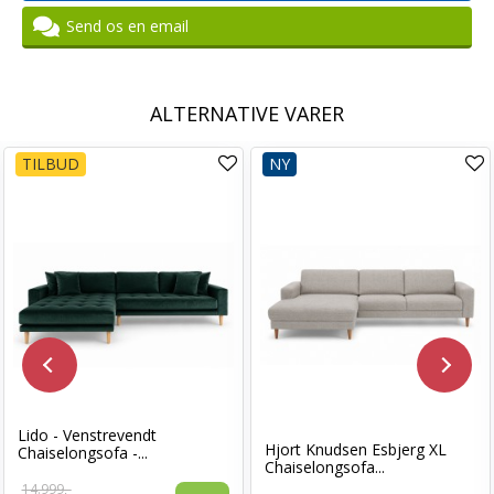
Send os en email
ALTERNATIVE VARER
TILBUD
NY
Lido - Venstrevendt
Hjort Knudsen Esbjerg XL
Chaiselongsofa -...
Chaiselongsofa...
14.999,-