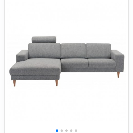
+
SOVEVÆRELSE
+
BØRNEMØBLER
+
KONTORMØBLER
+
OPBEVARING
+
TÆPPER
+
LAMPER
+
HAVEMØBLER
+
ENTREMØBLER
SPAR PENGE PÅ UDVALGTE VARER