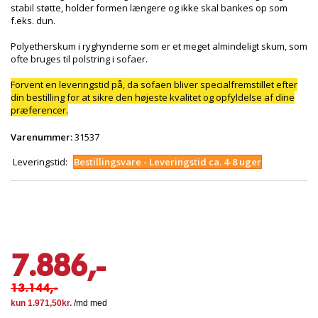
stabil støtte, holder formen længere og ikke skal bankes op som
f.eks. dun.
Polyetherskum i ryghynderne som er et meget almindeligt skum, som
ofte bruges til polstring i sofaer.
Forvent en leveringstid på, da sofaen bliver specialfremstillet efter
din bestilling for at sikre den højeste kvalitet og opfyldelse af dine
præferencer.
Varenummer:
31537
Leveringstid:
Bestillingsvare - Leveringstid ca. 4-8 uger
7.886,-
13.144,-