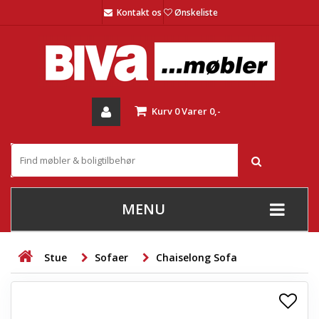
Kontakt os
Ønskeliste
Kurv
0
Varer
0,-
MENU
+
SOFAER
Stue
Sofaer
Chaiselong Sofa
+
STUE
+
SPISESTUE