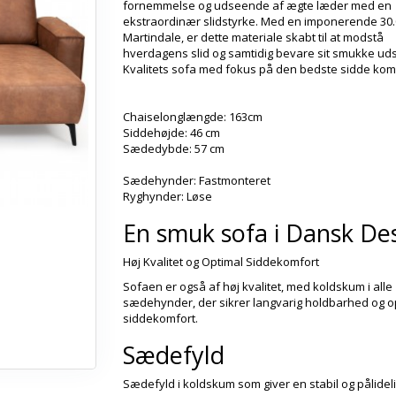
fornemmelse og udseende af ægte læder med en
ekstraordinær slidstyrke. Med en imponerende 30
Martindale, er dette materiale skabt til at modstå
hverdagens slid og samtidig bevare sit smukke ud
Kvalitets sofa med fokus på den bedste sidde komf
Chaiselonglængde:
163cm
Siddehøjde: 46 cm
Sædedybde: 57 cm
Sædehynder: Fastmonteret
Ryghynder: Løse
En smuk sofa i Dansk De
Høj Kvalitet og Optimal Siddekomfort
Sofaen er også af høj kvalitet, med koldskum i alle
sædehynder, der sikrer langvarig holdbarhed og o
siddekomfort.
Sædefyld
Sædefyld i koldskum som giver en stabil og pålideli