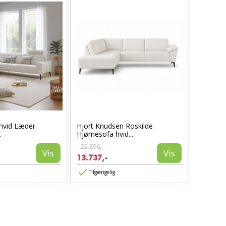
hvid Læder
Hjort Knudsen Roskilde
Esbjerg 
.
Hjørnesofa hvid...
Højreve
22.896,-
22.892,-
Vis
Vis
13.737,-
13.735,
Tilgængelig
Tilgæn