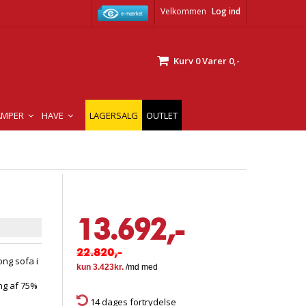
Velkommen
Log ind
Kurv
0
Varer
0,-
AMPER
HAVE
LAGERSALG
OUTLET
13.692,-
22.820,-
ng sofa i
ng af 75%
14 dages fortrydelse