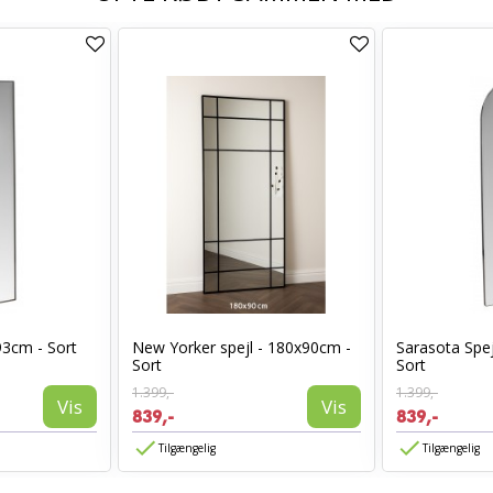
93cm - Sort
New Yorker spejl - 180x90cm -
Sarasota Spej
Sort
Sort
1.399,-
1.399,-
Vis
Vis
839,-
839,-
Tilgængelig
Tilgængelig