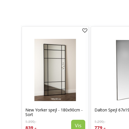
New Yorker spejl - 180x90cm -
Dalton Spejl 67x1
50cm
Sort
Vis
1.399,-
1.299,-
Vis
839,-
779,-