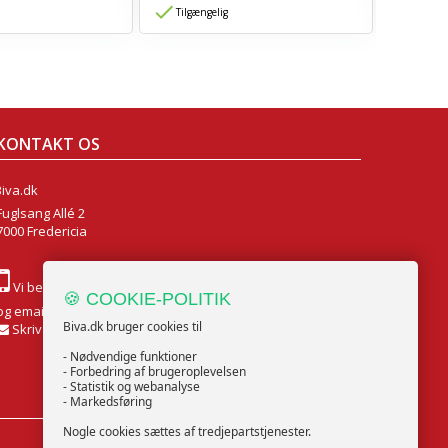
Tilgængelig
Tilgæn
KONTAKT OS
Biva.dk
Fuglsang Allé 2
7000 Fredericia
Vi besvare alle henvendelser på chatten alle ugens dage
🍪 COOKIE-POLITIK
og email Mandag til Fredag
Biva.dk bruger cookies til
Skriv til os
- Nødvendige funktioner
- Forbedring af brugeroplevelsen
- Statistik og webanalyse
- Markedsføring
Nogle cookies sættes af tredjepartstjenester.