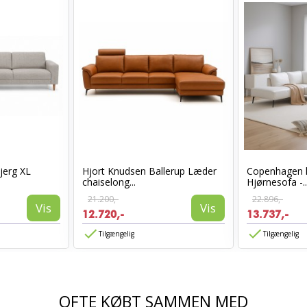
jerg XL
Hjort Knudsen Ballerup Læder
Copenhagen 
chaiselong...
Hjørnesofa -..
21.200,-
22.896,-
Vis
Vis
12.720,-
13.737,-
Tilgængelig
Tilgængelig
OFTE KØBT SAMMEN MED