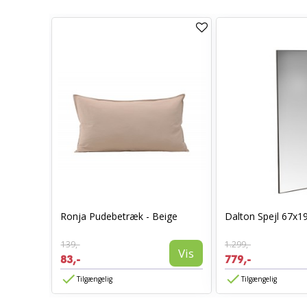
0 x 70 -
Ronja Pudebetræk - Beige
Dalton Spejl 67x1
139,-
1.299,-
Vis
Vis
83,-
779,-
Tilgængelig
Tilgængelig