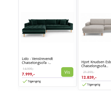
Lido - Venstrevendt
agen
Hjort Knudsen Esb
Chaiselongsofa -...
Chaiselongsofa...
14.999,-
Vis
21.399,-
7.999,-
Vis
12.839,-
Tilgængelig
Tilgængelig