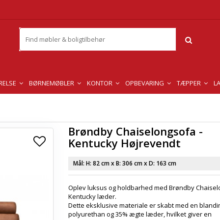
RELSE
BØRNEMØBLER
KONTOR
OPBEVARING
TÆPPER
L
Brøndby Chaiselongsofa -
Kentucky Højrevendt
Mål: H:
82 cm
x B:
306 cm
x D:
163 cm
Oplev luksus og holdbarhed med Brøndby Chaiselo
Kentucky læder.
Dette eksklusive materiale er skabt med en blandi
polyurethan og 35% ægte læder, hvilket giver en