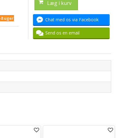
Læg i kurv
4-8 uger
Chat med os via Facebook
Send os en email