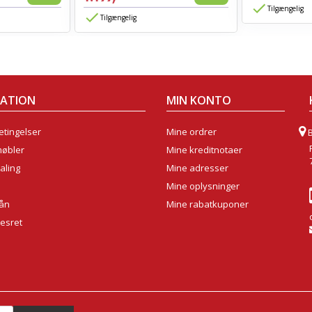
Tilgængelig
Tilgængelig
MATION
MIN KONTO
tingelser
Mine ordrer
møbler
Mine kreditnotaer
aling
Mine adresser
Mine oplysninger
lån
Mine rabatkuponer
sesret