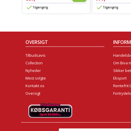
Tilgængelig
Tilgængelig
OVERSIGT
INFOR
Tilbudsavis
Handelsbe
Collection
Om Biva 
Nyheder
Sikker bet
Mest solgte
Eksport
Kontakt os
Rentefrit 
Oversigt
Fortrydel