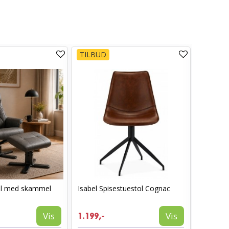
TILBUD
TILBUD
ol med skammel
Isabel Spisestuestol Cognac
I_Oregon
læderlo
999,-
Vis
Vis
1.199,-
594,-