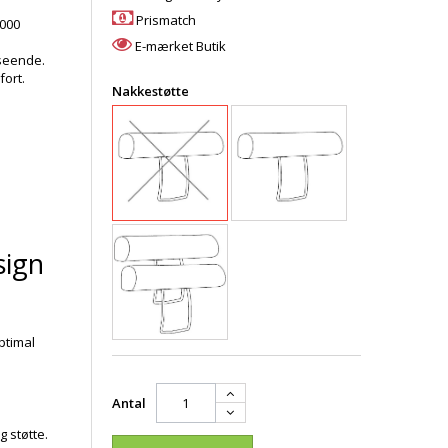
Prismatch
.000
E-mærket Butik
seende.
ort.
Nakkestøtte
sign
ptimal
Antal
g støtte.