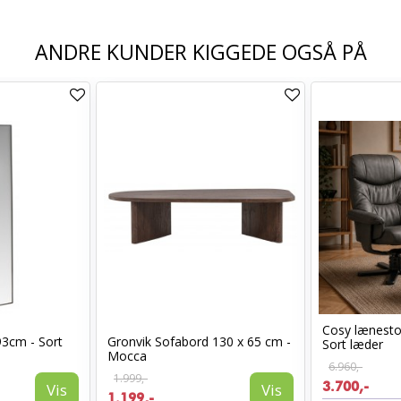
ANDRE KUNDER KIGGEDE OGSÅ PÅ
Cosy lænest
93cm - Sort
Gronvik Sofabord 130 x 65 cm -
Sort læder
Mocca
6.960,-
1.999,-
3.700,-
Vis
Vis
1.199,-