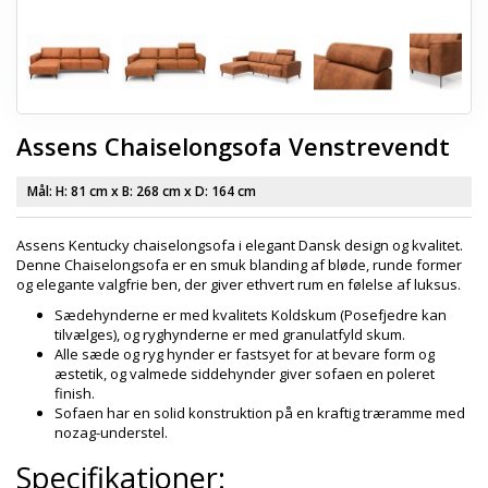
Assens Chaiselongsofa Venstrevendt
Mål: H:
81 cm
x B:
268 cm
x D:
164 cm
Assens Kentucky chaiselongsofa i elegant Dansk design og kvalitet.
Denne Chaiselongsofa er en smuk blanding af bløde, runde former
og elegante valgfrie ben, der giver ethvert rum en følelse af luksus.
Sædehynderne er med kvalitets Koldskum (Posefjedre kan
tilvælges), og ryghynderne er med granulatfyld skum.
Alle sæde og ryg hynder er fastsyet for at bevare form og
æstetik, og valmede siddehynder giver sofaen en poleret
finish.
Sofaen har en solid konstruktion på en kraftig træramme med
nozag-understel.
Specifikationer: