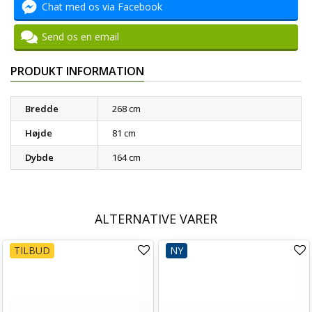
Chat med os via Facebook
Send os en email
PRODUKT INFORMATION
Bredde
268 cm
Højde
81 cm
Dybde
164 cm
ALTERNATIVE VARER
TILBUD
NY