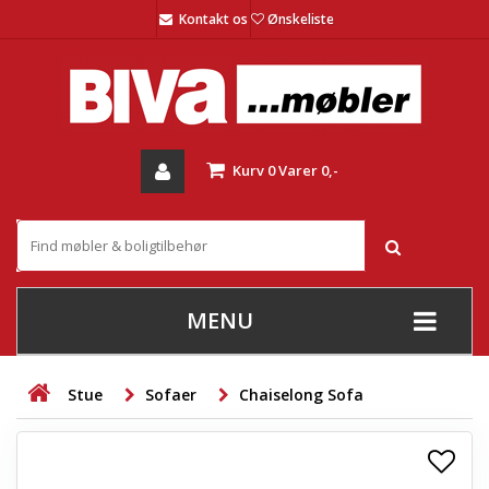
Kontakt os
Ønskeliste
Kurv
0
Varer
0,-
MENU
+
SOFAER
Stue
Sofaer
Chaiselong Sofa
+
STUE
+
SPISESTUE