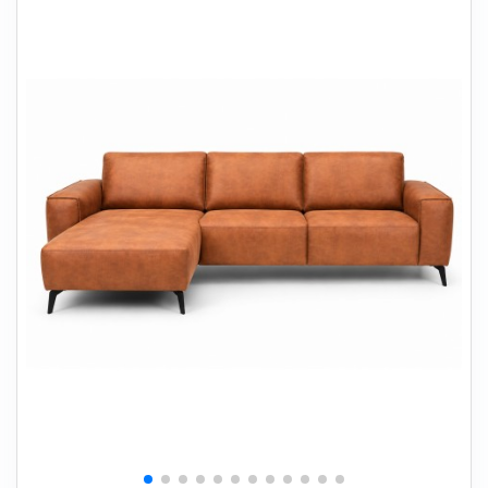
+
SOVEVÆRELSE
+
BØRNEMØBLER
+
KONTORMØBLER
+
OPBEVARING
+
TÆPPER
+
LAMPER
+
HAVEMØBLER
+
ENTREMØBLER
SPAR PENGE PÅ UDVALGTE VARER