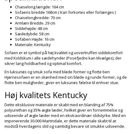
Chaiselong længde: 164 cm
Sofaens bredde 168cm ( Kan forkortes eller forlænges )
Chaiselongbredde: 70 cm
Armlæn Bredde. 29 cm
Siddehøjde: 48 cm
Sædedybde: 58 cm
Sofaben Højde: 16 cm
Materiale: Kentucky
Sofaen er et symbol på høj kvalitet og uovertruffen siddekomfort
med Koldskum i alle sædehynder (Posefjedre kan tilvælges), der
sikrer lang holdbarhed og optimal komfort.
En luksuriøs og smuk sofa med bløde former og flotte ben
Hjørnesofaen er en skønhed med sin bløde og runde former, og de
flotte ben muligheder, giver en luksuriøs følelse til enhver stue.
Høj kvalitets Kentucky
Dette eksklusive materiale er skabt med en blanding af 75%
polyurethan og 35% ægte læder, hvilket giver en fornemmelse og
udseende af ægte læder med en ekstraordinær slidstyrke. Med en
imponerende 30.000 Martindale, er dette materiale skabt til at
modstå hverdagens slid og samtidig bevare sit smukke udseende.