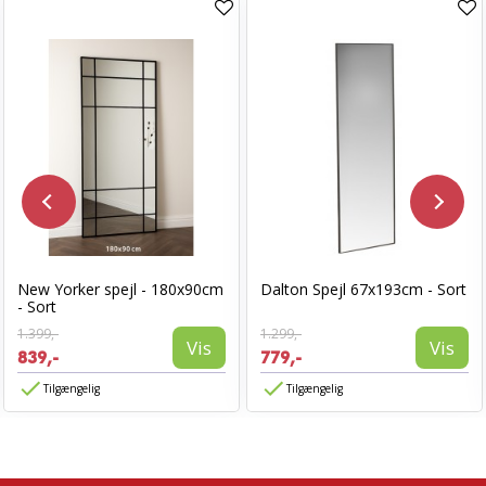
New Yorker spejl - 180x90cm
Dalton Spejl 67x193cm - Sort
- Sort
1.399,-
1.299,-
Vis
Vis
839,-
779,-
Tilgængelig
Tilgængelig