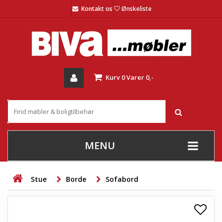
Kontakt os
Ønskeliste
Kurv
0
Varer
0,-
MENU
+
SOFAER
Stue
Borde
Sofabord
+
STUE
+
SPISESTUE