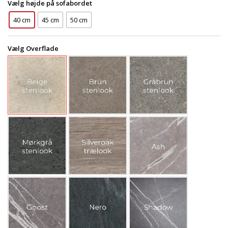
Vælg højde på sofabordet
40 cm
45 cm
50 cm
Vælg Overflade