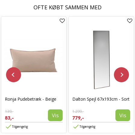
OFTE KØBT SAMMEN MED
Ronja Pudebetræk - Beige
Dalton Spejl 67x193cm - Sort
139,-
1.299,-
Vis
Vis
83,-
779,-
Tilgængelig
Tilgængelig