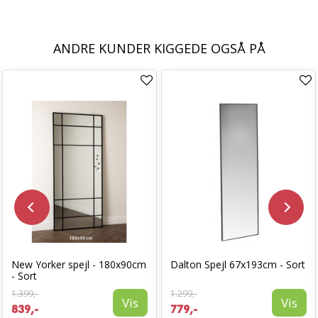
ANDRE KUNDER KIGGEDE OGSÅ PÅ
New Yorker spejl - 180x90cm
Dalton Spejl 67x193cm - Sort
- Sort
1.399,-
1.299,-
Vis
Vis
839,-
779,-