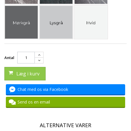
Antal
Læg i kurv
Chat med os via Facebook
Send os en email
ALTERNATIVE VARER