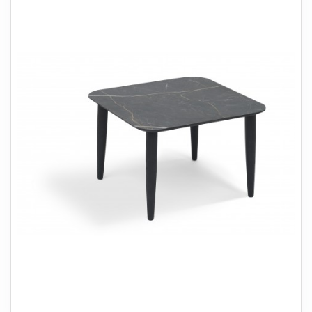
+
SOVEVÆRELSE
+
BØRNEMØBLER
+
KONTORMØBLER
+
OPBEVARING
+
TÆPPER
+
LAMPER
+
HAVEMØBLER
+
ENTREMØBLER
SPAR PENGE PÅ UDVALGTE VARER