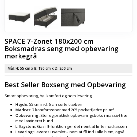
SPACE 7-Zonet 180x200 cm
Boksmadras seng med opbevaring
mørkegrå
Mål: H:
55 cm
x B:
180 cm
x D:
200 cm
Best Seller Boxseng med Opbevaring
Smart opbevaring, høj komfort og nem levering
Højde:
55 cm inkl. 6 cm sorte træben
2
Madras:
7 komfortzoner med 205 pocketfjedre pr. m
Opbevaring:
Stor og praktisk opbevaringsboks i massivt træ
med lamineret bund
Liftsystem:
Gaslift-funktion gør det nemt at løfte madrassen
Levering:
Leveres usamlet – nem at få ind i alle hjem, også