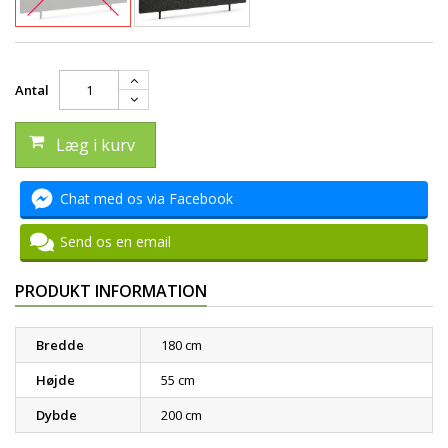
Antal
Læg i kurv
Chat med os via Facebook
Send os en email
PRODUKT INFORMATION
Bredde
180 cm
Højde
55 cm
Dybde
200 cm