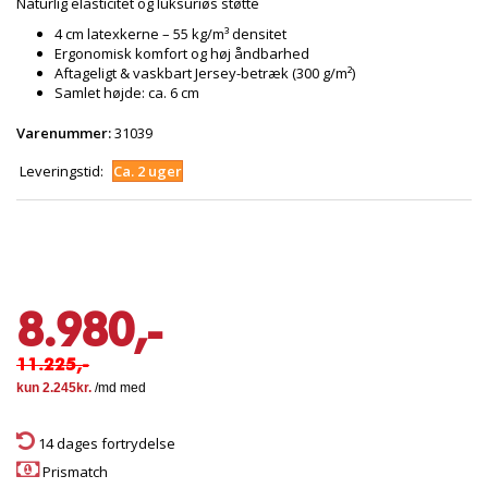
Naturlig elasticitet og luksuriøs støtte
4 cm latexkerne – 55 kg/m³ densitet
Ergonomisk komfort og høj åndbarhed
Aftageligt & vaskbart Jersey-betræk (300 g/m²)
Samlet højde: ca. 6 cm
Varenummer:
31039
Leveringstid:
Ca. 2 uger
8.980,-
11.225,-
14 dages fortrydelse
Prismatch