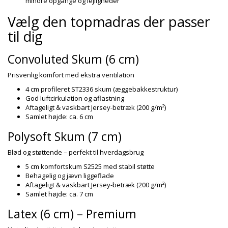
mindre opgange og lejligheder
Vælg den topmadras der passer
til dig
Convoluted Skum (6 cm)
Prisvenlig komfort med ekstra ventilation
4 cm profileret ST2336 skum (æggebakkestruktur)
God luftcirkulation og aflastning
Aftageligt & vaskbart Jersey-betræk (200 g/m²)
Samlet højde: ca. 6 cm
Polysoft Skum (7 cm)
Blød og støttende – perfekt til hverdagsbrug
5 cm komfortskum S2525 med stabil støtte
Behagelig og jævn liggeflade
Aftageligt & vaskbart Jersey-betræk (200 g/m²)
Samlet højde: ca. 7 cm
Latex (6 cm) – Premium