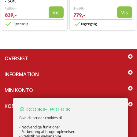
- Sort
1.399,-
1.299,-
Vis
Vis
839,-
779,-
Tilgængelig
Tilgængelig
OVERSIGT
INFORMATION
MIN KONTO
KONTAKT OS
🍪 COOKIE-POLITIK
Biva.dk bruger cookies til
- Nødvendige funktioner
- Forbedring af brugeroplevelsen
- Statistik og webanalyse