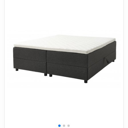
+
SOVEVÆRELSE
+
BØRNEMØBLER
+
KONTORMØBLER
+
OPBEVARING
+
TÆPPER
+
LAMPER
+
HAVEMØBLER
+
ENTREMØBLER
SPAR PENGE PÅ UDVALGTE VARER