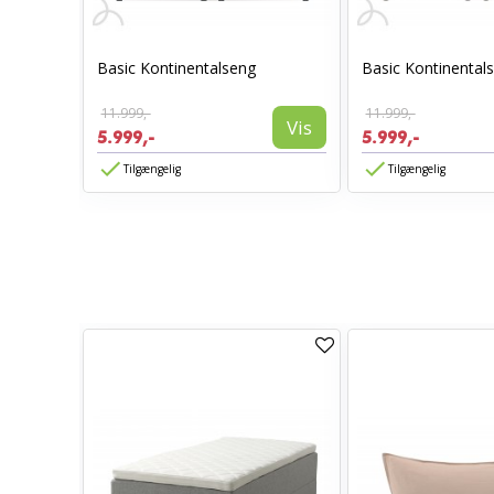
g med
Basic Kontinentalseng
Basic Kontinental
11.999,-
11.999,-
Vis
Vis
5.999,-
5.999,-
Tilgængelig
Tilgængelig