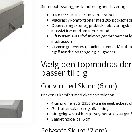
Smart opbevaring, høj komfort og nem levering
Højde:
55 cm inkl. 6 cm sorte træben
Madras:
7 komfortzoner med 205 pocketfjedr
Opbevaring:
Stor og praktisk opbevaringsbo
massivt træ med lamineret bund
Liftsystem:
Gaslift-funktion gør det nemt at l
madrassen
Levering:
Leveres usamlet – nem at få ind i a
også mindre opgange og lejligheder
Vælg den topmadras der
passer til dig
Convoluted Skum (6 cm)
Prisvenlig komfort med ekstra ventilation
4 cm profileret ST2336 skum (æggebakkestruk
God luftcirkulation og aflastning
Aftageligt & vaskbart Jersey-betræk (200 g/m²
Samlet højde: ca. 6 cm
Polysoft Skum (7 cm)