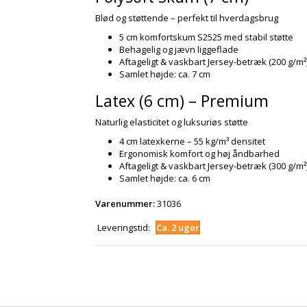
Blød og støttende – perfekt til hverdagsbrug
5 cm komfortskum S2525 med stabil støtte
Behagelig og jævn liggeflade
Aftageligt & vaskbart Jersey-betræk (200 g/m²
Samlet højde: ca. 7 cm
Latex (6 cm) – Premium
Naturlig elasticitet og luksuriøs støtte
4 cm latexkerne – 55 kg/m³ densitet
Ergonomisk komfort og høj åndbarhed
Aftageligt & vaskbart Jersey-betræk (300 g/m²
Samlet højde: ca. 6 cm
Varenummer:
31036
Leveringstid:
Ca. 2 uger