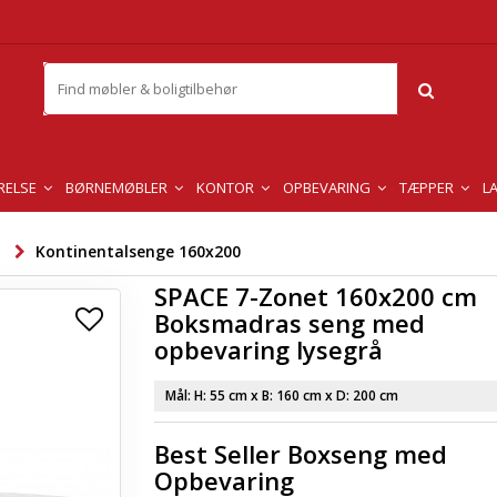
RELSE
BØRNEMØBLER
KONTOR
OPBEVARING
TÆPPER
L
Kontinentalsenge 160x200
SPACE 7-Zonet 160x200 cm
Boksmadras seng med
opbevaring lysegrå
Mål: H:
55 cm
x B:
160 cm
x D:
200 cm
Best Seller Boxseng med
Opbevaring