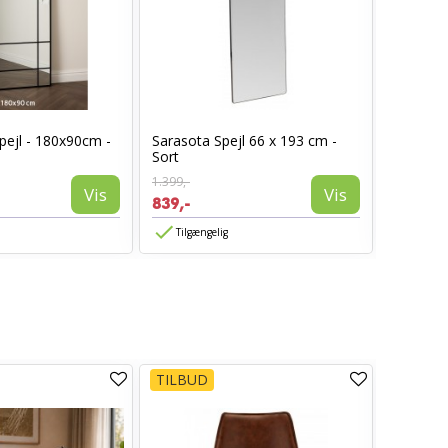
pejl - 180x90cm -
Sarasota Spejl 66 x 193 cm -
Ronja P
Sort
1.399,-
139,-
Vis
Vis
839,-
83,-
Tilgængelig
Tilgæn
TILBUD
TILBUD