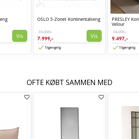
seng
OSLO 5-Zonet Kontinentalseng
PRESLEY Kont
Velour
15.999,-
18.995,-
Vis
Vis
7.999,-
9.497,-
Tilgængelig
Tilgængelig
OFTE KØBT SAMMEN MED