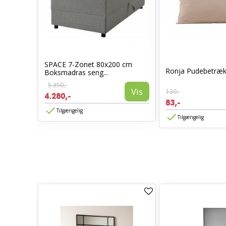
SPACE 7-Zonet 80x200 cm
0 x 70 -
Ronja Pudebetræk
Boksmadras seng...
5.350,-
Vis
139,-
4.280,-
Vis
83,-
Tilgængelig
Tilgængelig