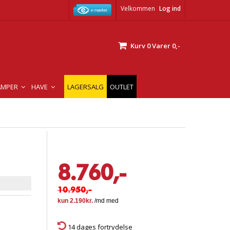
Velkommen
Log ind
Kurv
0
Varer
0,-
AMPER
HAVE
LAGERSALG
OUTLET
8.760,-
10.950,-
14 dages fortrydelse