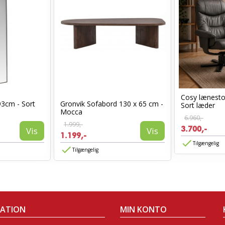
Cosy lænest
93cm - Sort
Gronvik Sofabord 130 x 65 cm -
Sort læder
Mocca
6.960,-
1.999,-
3.700,-
Vis
Vis
1.199,-
Tilgængelig
Tilgængelig
MATION
MIN KONTO