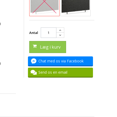
)
Antal
Læg i kurv
Chat med os via Facebook
)
Send os en email