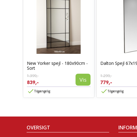
New Yorker spejl - 180x90cm -
Dalton Spejl 67x1
50cm
Sort
Vis
1.399,-
1.299,-
Vis
839,-
779,-
Tilgængelig
Tilgængelig
OVERSIGT
INFOR