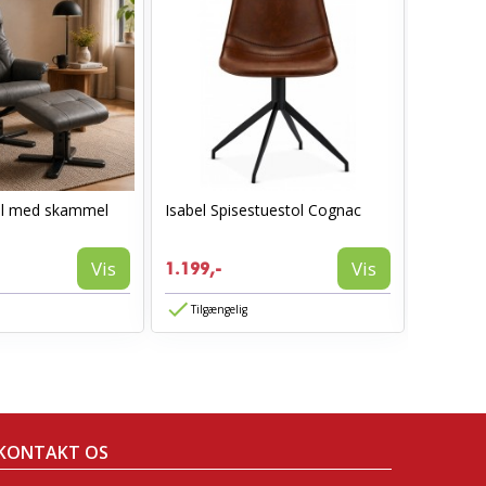
ol med skammel
Isabel Spisestuestol Cognac
I_Oregon
læderlo
999,-
Vis
Vis
1.199,-
594,-
Tilgængelig
Tilgæn
KONTAKT OS