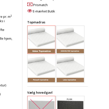
Prismatch
E-mærket Butik
2
e pr. m
ks i
Topmadras
øfte
lle hjem,
tur)
Vælg hovedgavl
)