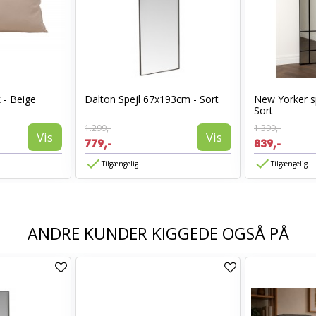
 - Beige
Dalton Spejl 67x193cm - Sort
New Yorker s
Sort
1.299,-
1.399,-
Vis
Vis
779,-
839,-
Tilgængelig
Tilgængelig
ANDRE KUNDER KIGGEDE OGSÅ PÅ