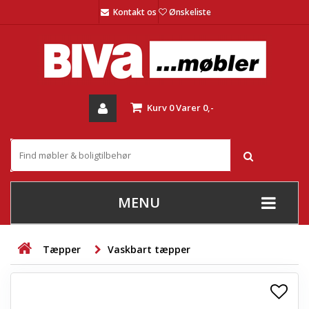
Kontakt os
Ønskeliste
Kurv
0
Varer
0,-
MENU
+
SOFAER
Tæpper
Vaskbart tæpper
+
STUE
+
SPISESTUE