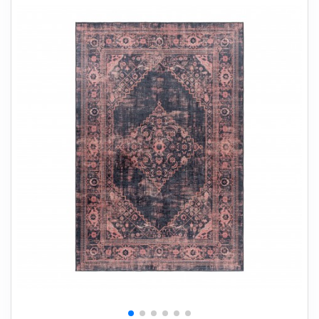
+
SOVEVÆRELSE
+
BØRNEMØBLER
+
KONTORMØBLER
+
OPBEVARING
+
TÆPPER
+
LAMPER
+
HAVEMØBLER
+
ENTREMØBLER
SPAR PENGE PÅ UDVALGTE VARER