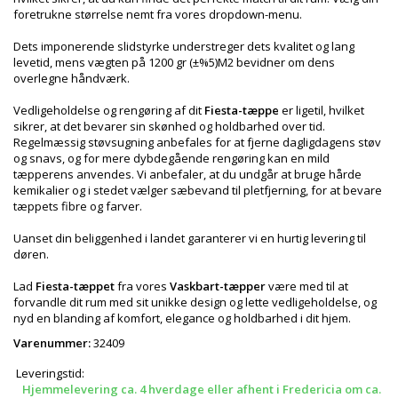
foretrukne størrelse nemt fra vores dropdown-menu.
Dets imponerende slidstyrke understreger dets kvalitet og lang
levetid, mens vægten på 1200 gr (±%5)M2 bevidner om dens
overlegne håndværk.
Vedligeholdelse og rengøring af dit
Fiesta-tæppe
er ligetil, hvilket
sikrer, at det bevarer sin skønhed og holdbarhed over tid.
Regelmæssig støvsugning anbefales for at fjerne dagligdagens støv
og snavs, og for mere dybdegående rengøring kan en mild
tæpperens anvendes. Vi anbefaler, at du undgår at bruge hårde
kemikalier og i stedet vælger sæbevand til pletfjerning, for at bevare
tæppets fibre og farver.
Uanset din beliggenhed i landet garanterer vi en hurtig levering til
døren.
Lad
Fiesta-tæppet
fra vores
Vaskbart-tæpper
være med til at
forvandle dit rum med sit unikke design og lette vedligeholdelse, og
nyd en blanding af komfort, elegance og holdbarhed i dit hjem.
Varenummer:
32409
Leveringstid:
Hjemmelevering ca. 4 hverdage eller afhent i Fredericia om ca.