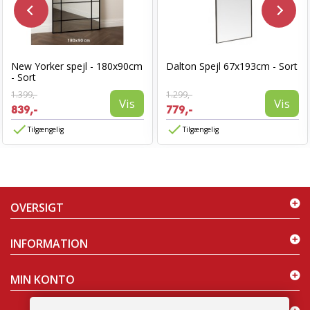
New Yorker spejl - 180x90cm
Dalton Spejl 67x193cm - Sort
- Sort
1.399,-
1.299,-
Vis
Vis
839,-
779,-
Tilgængelig
Tilgængelig
OVERSIGT
INFORMATION
MIN KONTO