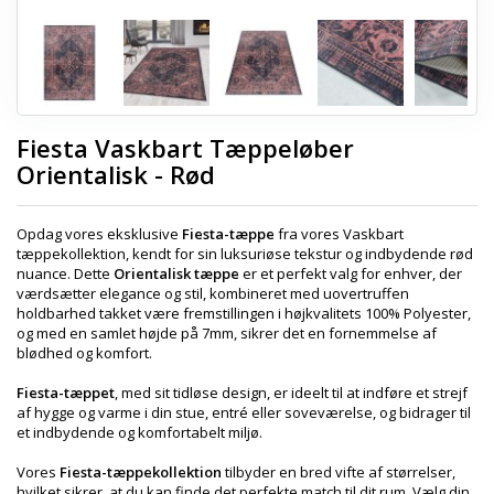
Fiesta Vaskbart Tæppeløber
Orientalisk - Rød
Opdag vores eksklusive
Fiesta-tæppe
fra vores Vaskbart
tæppekollektion, kendt for sin luksuriøse tekstur og indbydende rød
nuance. Dette
Orientalisk tæppe
er et perfekt valg for enhver, der
værdsætter elegance og stil, kombineret med uovertruffen
holdbarhed takket være fremstillingen i højkvalitets 100% Polyester,
og med en samlet højde på 7mm, sikrer det en fornemmelse af
blødhed og komfort.
Fiesta-tæppet
, med sit tidløse design, er ideelt til at indføre et strejf
af hygge og varme i din stue, entré eller soveværelse, og bidrager til
et indbydende og komfortabelt miljø.
Vores
Fiesta-tæppekollektion
tilbyder en bred vifte af størrelser,
hvilket sikrer, at du kan finde det perfekte match til dit rum. Vælg din