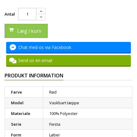
Antal
Læg i kurv
Chat med os via Facebook
Send os en email
PRODUKT INFORMATION
Farve
Rød
Model
Vaskbart tæppe
Materiale
100% Polyester
Serie
Fiesta
Form
Løber