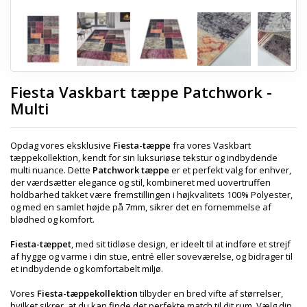
Fiesta Vaskbart tæppe Patchwork -
Multi
Opdag vores eksklusive
Fiesta-tæppe
fra vores Vaskbart
tæppekollektion, kendt for sin luksuriøse tekstur og indbydende
multi nuance. Dette
Patchwork tæppe
er et perfekt valg for enhver,
der værdsætter elegance og stil, kombineret med uovertruffen
holdbarhed takket være fremstillingen i højkvalitets 100% Polyester,
og med en samlet højde på 7mm, sikrer det en fornemmelse af
blødhed og komfort.
Fiesta-tæppet
, med sit tidløse design, er ideelt til at indføre et strejf
af hygge og varme i din stue, entré eller soveværelse, og bidrager til
et indbydende og komfortabelt miljø.
Vores
Fiesta-tæppekollektion
tilbyder en bred vifte af størrelser,
hvilket sikrer, at du kan finde det perfekte match til dit rum. Vælg din