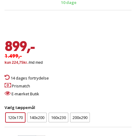
10 dage
899,-
1.499,-
14 dages fortrydelse
Prismatch
E-mærket Butik
Vælg tæppemål
120x170
140x200
160x230
200x290