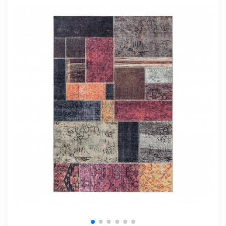
+
SOVEVÆRELSE
+
BØRNEMØBLER
+
KONTORMØBLER
+
OPBEVARING
+
TÆPPER
+
LAMPER
+
HAVEMØBLER
+
ENTREMØBLER
SPAR PENGE PÅ UDVALGTE VARER