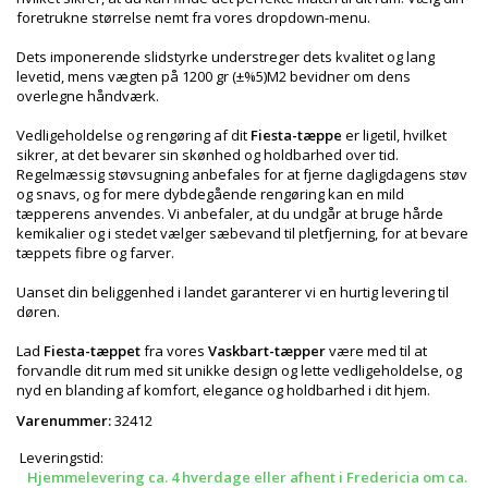
foretrukne størrelse nemt fra vores dropdown-menu.
Dets imponerende slidstyrke understreger dets kvalitet og lang
levetid, mens vægten på 1200 gr (±%5)M2 bevidner om dens
overlegne håndværk.
Vedligeholdelse og rengøring af dit
Fiesta-tæppe
er ligetil, hvilket
sikrer, at det bevarer sin skønhed og holdbarhed over tid.
Regelmæssig støvsugning anbefales for at fjerne dagligdagens støv
og snavs, og for mere dybdegående rengøring kan en mild
tæpperens anvendes. Vi anbefaler, at du undgår at bruge hårde
kemikalier og i stedet vælger sæbevand til pletfjerning, for at bevare
tæppets fibre og farver.
Uanset din beliggenhed i landet garanterer vi en hurtig levering til
døren.
Lad
Fiesta-tæppet
fra vores
Vaskbart-tæpper
være med til at
forvandle dit rum med sit unikke design og lette vedligeholdelse, og
nyd en blanding af komfort, elegance og holdbarhed i dit hjem.
Varenummer:
32412
Leveringstid:
Hjemmelevering ca. 4 hverdage eller afhent i Fredericia om ca.