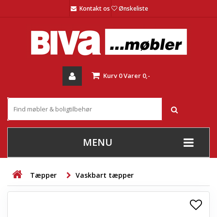
Kontakt os
Ønskeliste
Kurv
0
Varer
0,-
MENU
+
SOFAER
Tæpper
Vaskbart tæpper
+
STUE
+
SPISESTUE