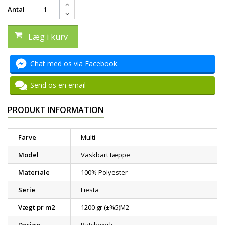
Antal
Læg i kurv
Chat med os via Facebook
Send os en email
PRODUKT INFORMATION
Farve
Multi
Model
Vaskbart tæppe
Materiale
100% Polyester
Serie
Fiesta
Vægt pr m2
1200 gr (±%5)M2