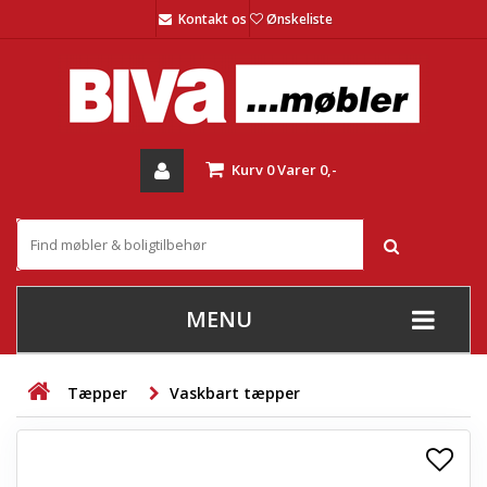
Kontakt os
Ønskeliste
Kurv
0
Varer
0,-
MENU
+
SOFAER
Tæpper
Vaskbart tæpper
+
STUE
+
SPISESTUE