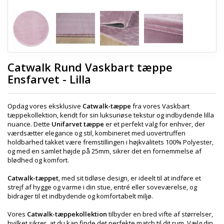
Catwalk Rund Vaskbart tæppe
Ensfarvet - Lilla
Opdag vores eksklusive
Catwalk-tæppe
fra vores Vaskbart
tæppekollektion, kendt for sin luksuriøse tekstur og indbydende lilla
nuance. Dette
Unifarvet tæppe
er et perfekt valg for enhver, der
værdsætter elegance og stil, kombineret med uovertruffen
holdbarhed takket være fremstillingen i højkvalitets 100% Polyester,
og med en samlet højde på 25mm, sikrer det en fornemmelse af
blødhed og komfort.
Catwalk-tæppet
, med sit tidløse design, er ideelt til at indføre et
strejf af hygge og varme i din stue, entré eller soveværelse, og
bidrager til et indbydende og komfortabelt miljø.
Vores
Catwalk-tæppekollektion
tilbyder en bred vifte af størrelser,
hvilket sikrer, at du kan finde det perfekte match til dit rum. Vælg din