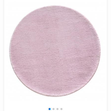
+
SOVEVÆRELSE
+
BØRNEMØBLER
+
KONTORMØBLER
+
OPBEVARING
+
TÆPPER
+
LAMPER
+
HAVEMØBLER
+
ENTREMØBLER
SPAR PENGE PÅ UDVALGTE VARER