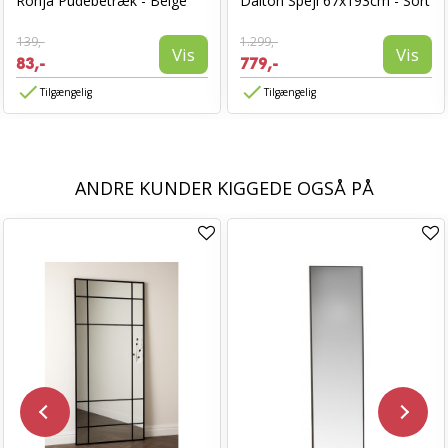
Ronja Pudebetræk - Beige
Dalton Spejl 67x193cm - Sort
139,-
1.299,-
Vis
Vis
83,-
779,-
Tilgængelig
Tilgængelig
ANDRE KUNDER KIGGEDE OGSÅ PÅ