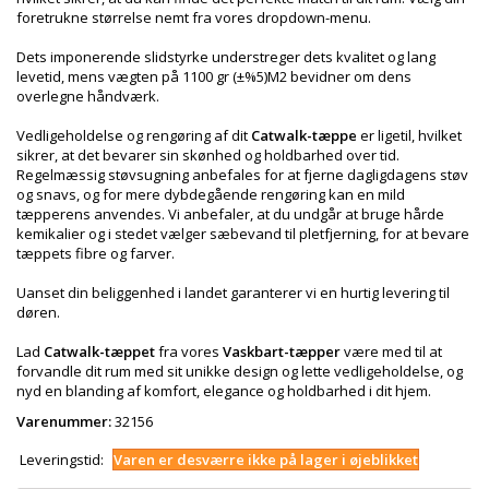
foretrukne størrelse nemt fra vores dropdown-menu.
Dets imponerende slidstyrke understreger dets kvalitet og lang
levetid, mens vægten på 1100 gr (±%5)M2 bevidner om dens
overlegne håndværk.
Vedligeholdelse og rengøring af dit
Catwalk-tæppe
er ligetil, hvilket
sikrer, at det bevarer sin skønhed og holdbarhed over tid.
Regelmæssig støvsugning anbefales for at fjerne dagligdagens støv
og snavs, og for mere dybdegående rengøring kan en mild
tæpperens anvendes. Vi anbefaler, at du undgår at bruge hårde
kemikalier og i stedet vælger sæbevand til pletfjerning, for at bevare
tæppets fibre og farver.
Uanset din beliggenhed i landet garanterer vi en hurtig levering til
døren.
Lad
Catwalk-tæppet
fra vores
Vaskbart-tæpper
være med til at
forvandle dit rum med sit unikke design og lette vedligeholdelse, og
nyd en blanding af komfort, elegance og holdbarhed i dit hjem.
Varenummer:
32156
Leveringstid:
Varen er desværre ikke på lager i øjeblikket