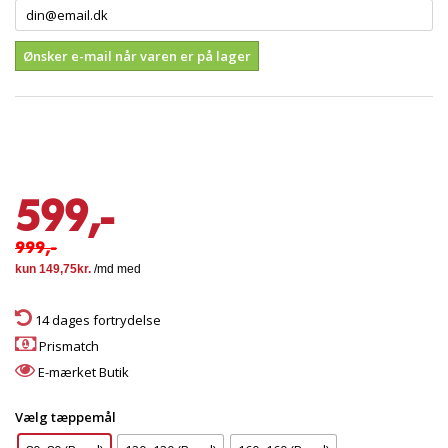
Ønsker e-mail når varen er på lager
599,-
999,-
14 dages fortrydelse
Prismatch
E-mærket Butik
Vælg tæppemål