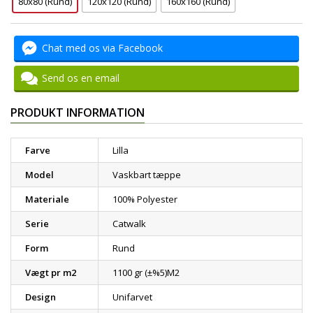
80x80 (Rund)
120x120 (Rund)
160x160 (Rund)
Chat med os via Facebook
Send os en email
PRODUKT INFORMATION
Farve
Lilla
Model
Vaskbart tæppe
Materiale
100% Polyester
Serie
Catwalk
Form
Rund
Vægt pr m2
1100 gr (±%5)M2
Design
Unifarvet