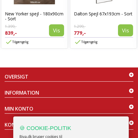
New Yorker spejl - 180x90cm
Dalton Spejl 67x193cm - Sort
- Sort
1.399,-
1.299,-
Vis
Vis
839,-
779,-
Tilgængelig
Tilgængelig
OVERSIGT
INFORMATION
MIN KONTO
KONTAKT OS
🍪 COOKIE-POLITIK
Biva.dk bruger cookies til