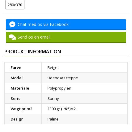
280x370
Chat med os via Facebook
Send os en email
PRODUKT INFORMATION
Farve
Beige
Model
Udendørs tæppe
Materiale
Polypropylen
Serie
Sunny
Vægt pr m2
1300 gr (±%5)M2
Design
Palme