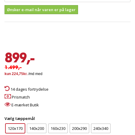
Ønsker e-mail når varen er på lager
899,-
1.499,-
14 dages fortrydelse
Prismatch
E-mærket Butik
Vælg tæppemål
120x170
140x200
160x230
200x290
240x340