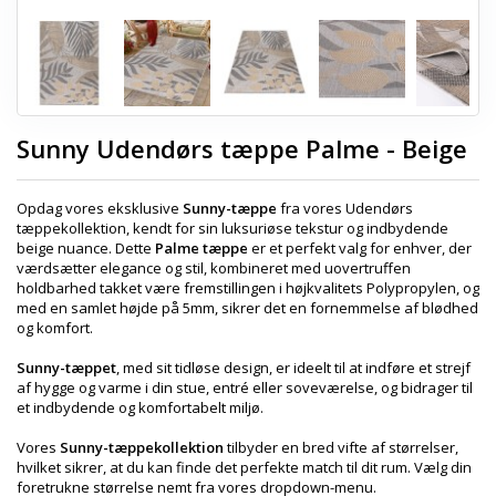
Sunny Udendørs tæppe Palme - Beige
Opdag vores eksklusive
Sunny-tæppe
fra vores Udendørs
tæppekollektion, kendt for sin luksuriøse tekstur og indbydende
beige nuance. Dette
Palme tæppe
er et perfekt valg for enhver, der
værdsætter elegance og stil, kombineret med uovertruffen
holdbarhed takket være fremstillingen i højkvalitets Polypropylen, og
med en samlet højde på 5mm, sikrer det en fornemmelse af blødhed
og komfort.
Sunny-tæppet
, med sit tidløse design, er ideelt til at indføre et strejf
af hygge og varme i din stue, entré eller soveværelse, og bidrager til
et indbydende og komfortabelt miljø.
Vores
Sunny-tæppekollektion
tilbyder en bred vifte af størrelser,
hvilket sikrer, at du kan finde det perfekte match til dit rum. Vælg din
foretrukne størrelse nemt fra vores dropdown-menu.