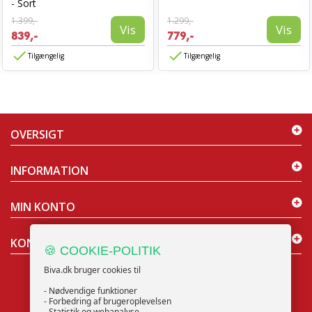
- Sort
1.399,-
1.299,-
Vis
Vis
839,-
779,-
Tilgængelig
Tilgængelig
OVERSIGT
INFORMATION
MIN KONTO
KONTAKT OS
🍪 COOKIE-POLITIK
Biva.dk bruger cookies til
- Nødvendige funktioner
- Forbedring af brugeroplevelsen
- Statistik og webanalyse