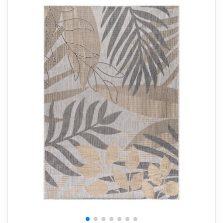
+
SOVEVÆRELSE
+
BØRNEMØBLER
+
KONTORMØBLER
+
OPBEVARING
+
TÆPPER
+
LAMPER
+
HAVEMØBLER
+
ENTREMØBLER
SPAR PENGE PÅ UDVALGTE VARER