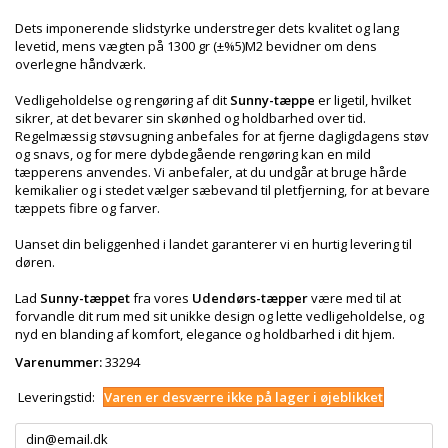
Dets imponerende slidstyrke understreger dets kvalitet og lang
levetid, mens vægten på 1300 gr (±%5)M2 bevidner om dens
overlegne håndværk.
Vedligeholdelse og rengøring af dit
Sunny-tæppe
er ligetil, hvilket
sikrer, at det bevarer sin skønhed og holdbarhed over tid.
Regelmæssig støvsugning anbefales for at fjerne dagligdagens støv
og snavs, og for mere dybdegående rengøring kan en mild
tæpperens anvendes. Vi anbefaler, at du undgår at bruge hårde
kemikalier og i stedet vælger sæbevand til pletfjerning, for at bevare
tæppets fibre og farver.
Uanset din beliggenhed i landet garanterer vi en hurtig levering til
døren.
Lad
Sunny-tæppet
fra vores
Udendørs-tæpper
være med til at
forvandle dit rum med sit unikke design og lette vedligeholdelse, og
nyd en blanding af komfort, elegance og holdbarhed i dit hjem.
Varenummer:
33294
Leveringstid:
Varen er desværre ikke på lager i øjeblikket