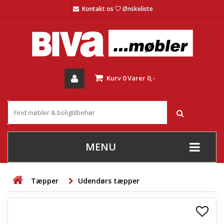
Kontakt os
Ønskeliste
Kurv
0
Varer
0,-
MENU
+
SOFAER
Tæpper
Udendørs tæpper
+
STUE
+
SPISESTUE