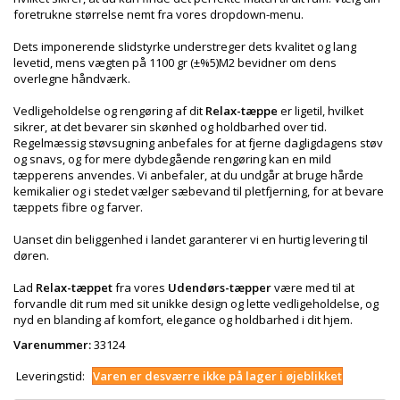
foretrukne størrelse nemt fra vores dropdown-menu.
Dets imponerende slidstyrke understreger dets kvalitet og lang
levetid, mens vægten på 1100 gr (±%5)M2 bevidner om dens
overlegne håndværk.
Vedligeholdelse og rengøring af dit
Relax-tæppe
er ligetil, hvilket
sikrer, at det bevarer sin skønhed og holdbarhed over tid.
Regelmæssig støvsugning anbefales for at fjerne dagligdagens støv
og snavs, og for mere dybdegående rengøring kan en mild
tæpperens anvendes. Vi anbefaler, at du undgår at bruge hårde
kemikalier og i stedet vælger sæbevand til pletfjerning, for at bevare
tæppets fibre og farver.
Uanset din beliggenhed i landet garanterer vi en hurtig levering til
døren.
Lad
Relax-tæppet
fra vores
Udendørs-tæpper
være med til at
forvandle dit rum med sit unikke design og lette vedligeholdelse, og
nyd en blanding af komfort, elegance og holdbarhed i dit hjem.
Varenummer:
33124
Leveringstid:
Varen er desværre ikke på lager i øjeblikket