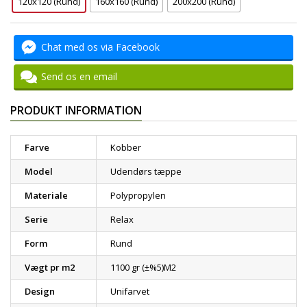
120x120 (Rund)
160x160 (Rund)
200x200 (Rund)
Chat med os via Facebook
Send os en email
PRODUKT INFORMATION
Farve
Kobber
Model
Udendørs tæppe
Materiale
Polypropylen
Serie
Relax
Form
Rund
Vægt pr m2
1100 gr (±%5)M2
Design
Unifarvet