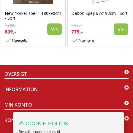
New Yorker spejl - 180x90cm
Dalton Spejl 67x193cm - Sort
- Sort
1.399,-
1.299,-
Vis
Vis
839,-
779,-
Tilgængelig
Tilgængelig
OVERSIGT
INFORMATION
MIN KONTO
KONTAKT OS
🍪 COOKIE-POLITIK
Biva.dk bruger cookies til