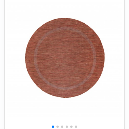
+
SOVEVÆRELSE
+
BØRNEMØBLER
+
KONTORMØBLER
+
OPBEVARING
+
TÆPPER
+
LAMPER
+
HAVEMØBLER
+
ENTREMØBLER
SPAR PENGE PÅ UDVALGTE VARER