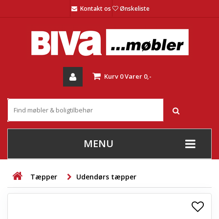
Kontakt os
Ønskeliste
Kurv
0
Varer
0,-
MENU
+
SOFAER
Tæpper
Udendørs tæpper
+
STUE
+
SPISESTUE