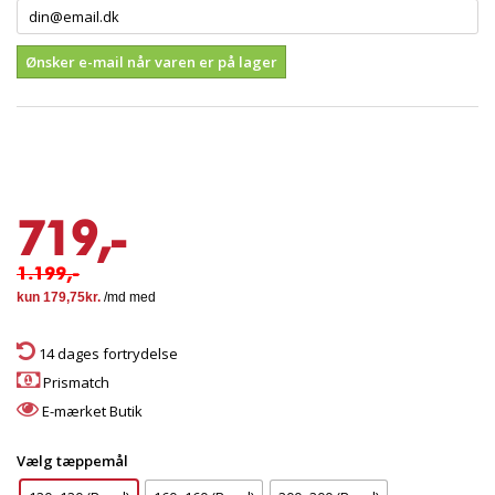
Ønsker e-mail når varen er på lager
719,-
1.199,-
14 dages fortrydelse
Prismatch
E-mærket Butik
Vælg tæppemål