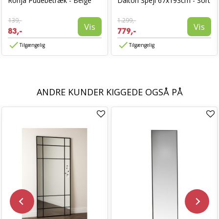
Ronja Pudebetræk - Beige
Dalton Spejl 67x193cm - Sort
139,-
1.299,-
Vis
Vis
83,-
779,-
Tilgængelig
Tilgængelig
ANDRE KUNDER KIGGEDE OGSÅ PÅ