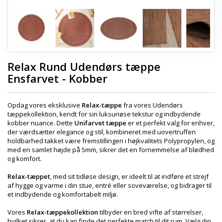
Relax Rund Udendørs tæppe
Ensfarvet - Kobber
Opdag vores eksklusive
Relax-tæppe
fra vores Udendørs
tæppekollektion, kendt for sin luksuriøse tekstur og indbydende
kobber nuance. Dette
Unifarvet tæppe
er et perfekt valg for enhver,
der værdsætter elegance og stil, kombineret med uovertruffen
holdbarhed takket være fremstillingen i højkvalitets Polypropylen, og
med en samlet højde på 5mm, sikrer det en fornemmelse af blødhed
og komfort.
Relax-tæppet
, med sit tidløse design, er ideelt til at indføre et strejf
af hygge og varme i din stue, entré eller soveværelse, og bidrager til
et indbydende og komfortabelt miljø.
Vores
Relax-tæppekollektion
tilbyder en bred vifte af størrelser,
hvilket sikrer, at du kan finde det perfekte match til dit rum. Vælg din