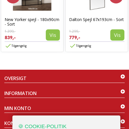
New Yorker spejl - 180x90cm
Dalton Spejl 67x193cm - Sort
- Sort
1.399,-
1.299,-
Vis
Vis
839,-
779,-
Tilgængelig
Tilgængelig
OVERSIGT
INFORMATION
MIN KONTO
KONTAKT OS
🍪 COOKIE-POLITIK