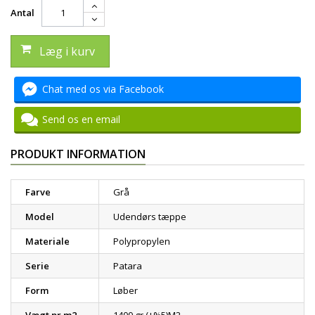
Antal
Læg i kurv
Chat med os via Facebook
Send os en email
PRODUKT INFORMATION
Farve
Grå
Model
Udendørs tæppe
Materiale
Polypropylen
Serie
Patara
Form
Løber