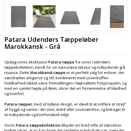
Patara Udendørs Tæppeløber
Marokkansk - Grå
Opdag vores eksklusive
Patara-tæppe
fra vores Udendørs
tæppekollektion, kendt for sin luksuriøse tekstur og indbydende grå
nuance. Dette
Marokkansk tæppe
er et perfekt valg for enhver, der
værdsætter elegance og stil, kombineret med uovertruffen
holdbarhed takket være fremstillingen i højkvalitets Polypropylen, og
med en samlet højde på 8mm, sikrer det en fornemmelse af blødhed
og komfort.
Patara-tæppet
, med sit tidløse design, er ideelt til at indføre et strejf
af hygge og varme i din stue, entré eller soveværelse, og bidrager til
et indbydende og komfortabelt miljø.
Vores
Patara-tæppekollektion
tilbyder en bred vifte af størrelser,
hvilket sikrer, at du kan finde det perfekte match til dit rum. Vælg din