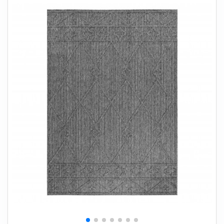
+
SOVEVÆRELSE
+
BØRNEMØBLER
+
KONTORMØBLER
+
OPBEVARING
+
TÆPPER
+
LAMPER
+
HAVEMØBLER
+
ENTREMØBLER
SPAR PENGE PÅ UDVALGTE VARER