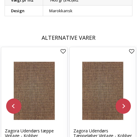
Vægt pr m2
1400 gr (±%5)M2
Design
Marokkansk
ALTERNATIVE VARER
Zagora Udendørs tæppe
Zagora Udendørs
Vintage - Kobber
Tæppeløber Vintage - Kobber