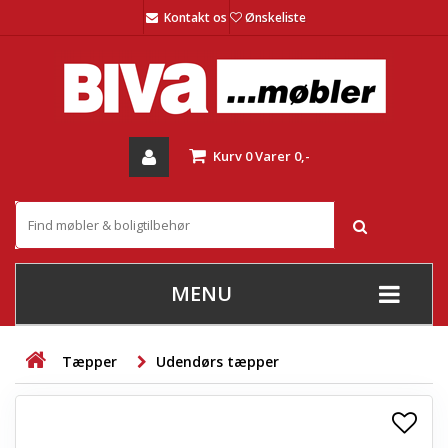
Kontakt os
Ønskeliste
Kurv
0
Varer
0,-
MENU
+
SOFAER
Tæpper
Udendørs tæpper
+
STUE
+
SPISESTUE