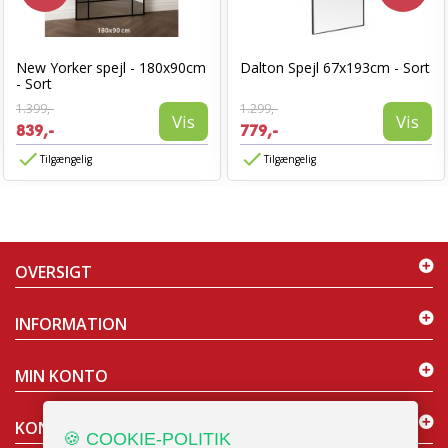
New Yorker spejl - 180x90cm
Dalton Spejl 67x193cm - Sort
- Sort
1.399,-
1.299,-
Vis
Vis
839,-
779,-
Tilgængelig
Tilgængelig
OVERSIGT
INFORMATION
MIN KONTO
KONTAKT OS
🍪 COOKIE-POLITIK