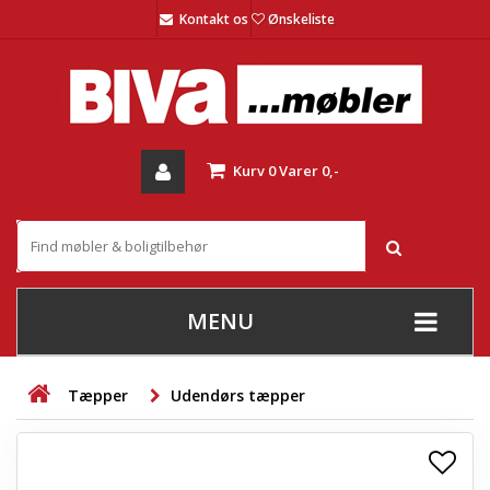
Kontakt os
Ønskeliste
Kurv
0
Varer
0,-
MENU
+
SOFAER
Tæpper
Udendørs tæpper
+
STUE
+
SPISESTUE