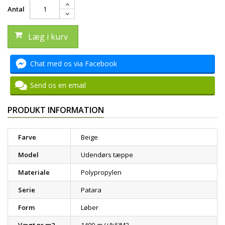
Antal
Læg i kurv
Chat med os via Facebook
Send os en email
PRODUKT INFORMATION
Farve
Beige
Model
Udendørs tæppe
Materiale
Polypropylen
Serie
Patara
Form
Løber