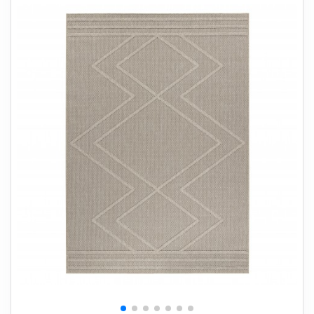
+
SOVEVÆRELSE
+
BØRNEMØBLER
+
KONTORMØBLER
+
OPBEVARING
+
TÆPPER
+
LAMPER
+
HAVEMØBLER
+
ENTREMØBLER
SPAR PENGE PÅ UDVALGTE VARER