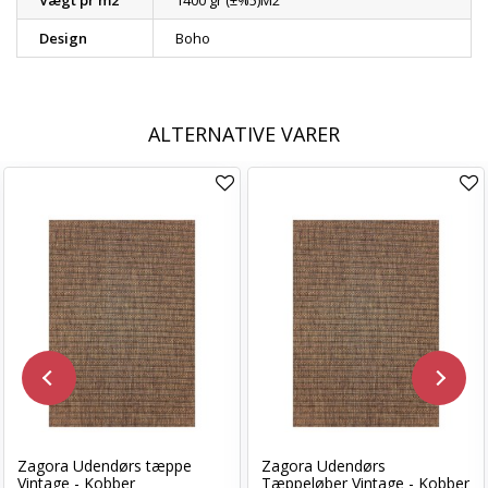
Vægt pr m2
1400 gr (±%5)M2
Design
Boho
ALTERNATIVE VARER
Zagora Udendørs tæppe
Zagora Udendørs
Vintage - Kobber
Tæppeløber Vintage - Kobber