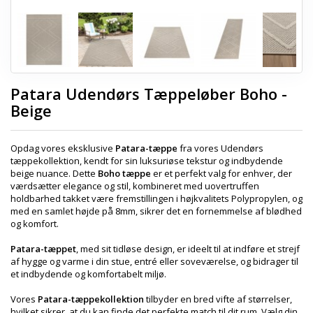
Patara Udendørs Tæppeløber Boho -
Beige
Opdag vores eksklusive
Patara-tæppe
fra vores Udendørs
tæppekollektion, kendt for sin luksuriøse tekstur og indbydende
beige nuance. Dette
Boho tæppe
er et perfekt valg for enhver, der
værdsætter elegance og stil, kombineret med uovertruffen
holdbarhed takket være fremstillingen i højkvalitets Polypropylen, og
med en samlet højde på 8mm, sikrer det en fornemmelse af blødhed
og komfort.
Patara-tæppet
, med sit tidløse design, er ideelt til at indføre et strejf
af hygge og varme i din stue, entré eller soveværelse, og bidrager til
et indbydende og komfortabelt miljø.
Vores
Patara-tæppekollektion
tilbyder en bred vifte af størrelser,
hvilket sikrer, at du kan finde det perfekte match til dit rum. Vælg din