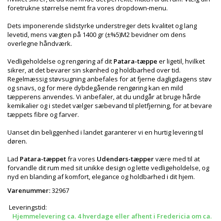
foretrukne størrelse nemt fra vores dropdown-menu.
Dets imponerende slidstyrke understreger dets kvalitet og lang
levetid, mens vægten på 1400 gr (±%5)M2 bevidner om dens
overlegne håndværk.
Vedligeholdelse og rengøring af dit
Patara-tæppe
er ligetil, hvilket
sikrer, at det bevarer sin skønhed og holdbarhed over tid.
Regelmæssig støvsugning anbefales for at fjerne dagligdagens støv
og snavs, og for mere dybdegående rengøring kan en mild
tæpperens anvendes. Vi anbefaler, at du undgår at bruge hårde
kemikalier og i stedet vælger sæbevand til pletfjerning, for at bevare
tæppets fibre og farver.
Uanset din beliggenhed i landet garanterer vi en hurtig levering til
døren.
Lad
Patara-tæppet
fra vores
Udendørs-tæpper
være med til at
forvandle dit rum med sit unikke design og lette vedligeholdelse, og
nyd en blanding af komfort, elegance og holdbarhed i dit hjem.
Varenummer:
32967
Leveringstid:
Hjemmelevering ca. 4 hverdage eller afhent i Fredericia om ca.