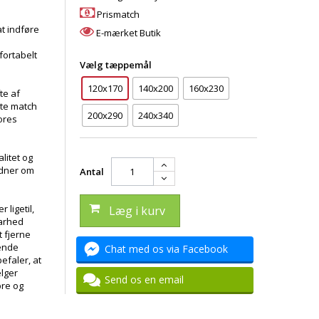
Prismatch
 at indføre
E-mærket Butik
fortabelt
Vælg tæppemål
120x170
140x200
160x230
te af
kte match
200x290
240x340
vores
litet og
idner om
Antal
r ligetil,
Læg i kurv
barhed
 fjerne
ende
Chat med os via Facebook
efaler, at
ælger
Send os en email
bre og