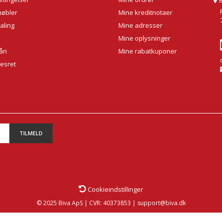
møbler
Mine kreditnotaer
aling
Mine adresser
Mine oplysninger
lån
Mine rabatkuponer
sesret
TILMELD
Cookieindstillinger
© 2025 Biva ApS | CVR: 40373853 | support@biva.dk