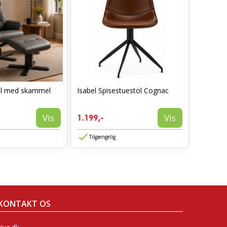
ol med skammel
Isabel Spisestuestol Cognac
AVA spis
1.199,-
Vis
Vis
1.199,-
774,-
Tilgængelig
Tilgæn
KONTAKT OS