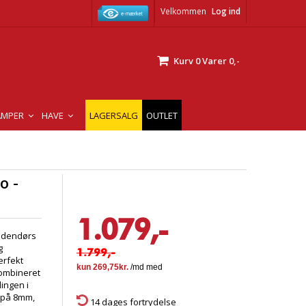
Velkommen
Log ind
Kurv
0
Varer
0,-
AMPER
HAVE
LAGERSALG
OUTLET
o -
1.079,-
Udendørs
g
1.799,-
erfekt
kombineret
ingen i
e på 8mm,
14 dages fortrydelse