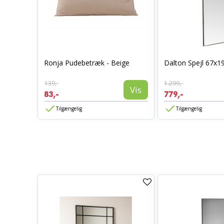
0 x 70 -
Ronja Pudebetræk - Beige
Dalton Spejl 67x1
139,-
1.299,-
Vis
Vis
83,-
779,-
Tilgængelig
Tilgængelig