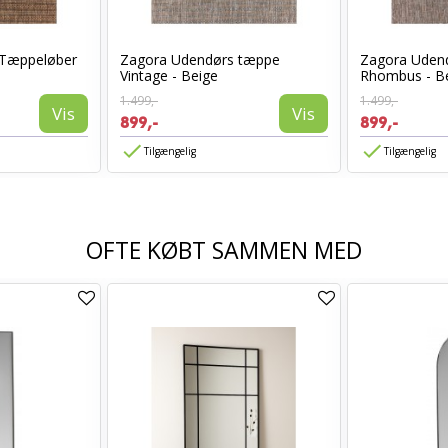
 Tæppeløber
Zagora Udendørs tæppe
Zagora Uden
Vintage - Beige
Rhombus - B
1.499,-
1.499,-
Vis
Vis
899,-
899,-
Tilgængelig
Tilgængelig
OFTE KØBT SAMMEN MED