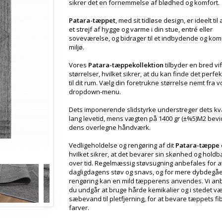
sikrer det en fornemmelse af blødhed og komfort.
Patara-tæppet
, med sit tidløse design, er ideelt til
et strejf af hygge og varme i din stue, entré eller
soveværelse, og bidrager til et indbydende og kom
miljø.
Vores
Patara-tæppekollektion
tilbyder en bred vif
størrelser, hvilket sikrer, at du kan finde det perfe
til dit rum. Vælg din foretrukne størrelse nemt fra 
dropdown-menu.
Dets imponerende slidstyrke understreger dets kva
lang levetid, mens vægten på 1400 gr (±%5)M2 bev
dens overlegne håndværk.
Vedligeholdelse og rengøring af dit
Patara-tæppe
e
hvilket sikrer, at det bevarer sin skønhed og hold
over tid. Regelmæssig støvsugning anbefales for at
dagligdagens støv og snavs, og for mere dybdegå
rengøring kan en mild tæpperens anvendes. Vi anb
du undgår at bruge hårde kemikalier og i stedet v
sæbevand til pletfjerning, for at bevare tæppets fi
farver.