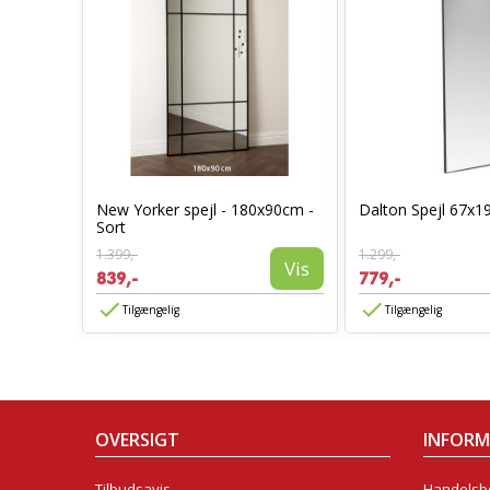
Sort
New Yorker spejl - 180x90cm -
Dalton Spejl 67x1
Sort
1.399,-
1.299,-
Vis
Vis
839,-
779,-
Tilgængelig
Tilgængelig
OVERSIGT
INFOR
Tilbudsavis
Handelsbe