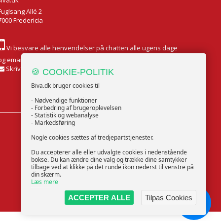
Biva.dk
Fuglsang Allé 2
7000 Fredericia
Vi besvare alle henvendelser på chatten alle ugens dage
og email Mandag til Fredag
Skriv til os
🍪 COOKIE-POLITIK
Biva.dk bruger cookies til
- Nødvendige funktioner
- Forbedring af brugeroplevelsen
- Statistik og webanalyse
- Markedsføring
FØLG OS
Nogle cookies sættes af tredjepartstjenester.
Du accepterer alle eller udvalgte cookies i nedenstående
bokse. Du kan ændre dine valg og trække dine samtykker
tilbage ved at klikke på det runde ikon nederst til venstre på
din skærm.
Læs mere
ACCEPTER ALLE
Tilpas Cookies
Chat