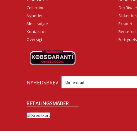
Collection
Om Biva 
Nyheder
Sikker bet
Mest solgte
Eksport
Kontakt os
Rentefrit 
Oversigt
Fortrydel
NYHEDSBREV
BETALINGSMÅDER