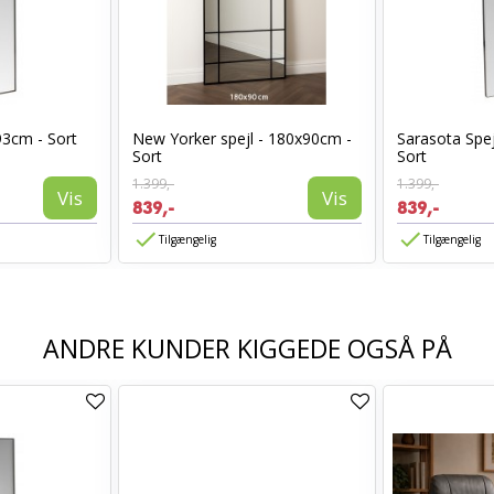
93cm - Sort
New Yorker spejl - 180x90cm -
Sarasota Spej
Sort
Sort
1.399,-
1.399,-
Vis
Vis
839,-
839,-
Tilgængelig
Tilgængelig
ANDRE KUNDER KIGGEDE OGSÅ PÅ