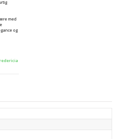
rtig
ære med
te
legance og
redericia