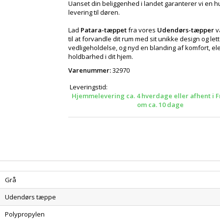
Uanset din beliggenhed i landet garanterer vi en hu
levering til døren.
Lad
Patara-tæppet
fra vores
Udendørs-tæpper
v
til at forvandle dit rum med sit unikke design og let
vedligeholdelse, og nyd en blanding af komfort, e
holdbarhed i dit hjem.
Varenummer:
32970
Leveringstid:
Hjemmelevering ca. 4 hverdage eller afhent i F
om ca. 10 dage
Grå
Udendørs tæppe
Polypropylen