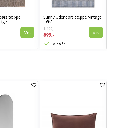
dørs tæppe
Sunny Udendørs tæppe Vintage
Sunny U
eige
- Grå
- Beige
1.499,-
1.499,-
Vis
Vis
899,-
899,-
Tilgængelig
Tilgæn
TILBUD