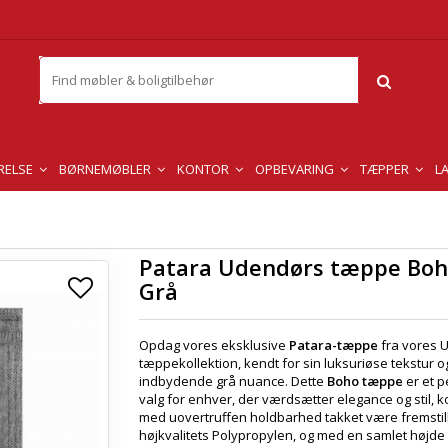
RELSE
BØRNEMØBLER
KONTOR
OPBEVARING
TÆPPER
L
Patara Udendørs tæppe Boh
Grå
Opdag vores eksklusive
Patara-tæppe
fra vores 
tæppekollektion, kendt for sin luksuriøse tekstur o
indbydende grå nuance. Dette
Boho tæppe
er et p
valg for enhver, der værdsætter elegance og stil, 
med uovertruffen holdbarhed takket være fremstill
højkvalitets Polypropylen, og med en samlet højd