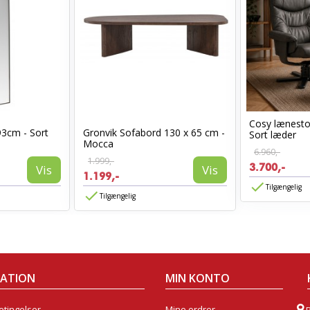
Cosy lænest
93cm - Sort
Gronvik Sofabord 130 x 65 cm -
Sort læder
Mocca
6.960,-
1.999,-
3.700,-
Vis
Vis
1.199,-
Tilgængelig
Tilgængelig
MATION
MIN KONTO
tingelser
Mine ordrer