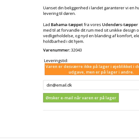
Uanset din beliggenhed i landet garanterer vi en hu
levering til døren.
Lad
Bahama-tæppet
fra vores
Udendørs-tæpper
med til at forvandle dit rum med sit unikke design o
vedligeholdelse, og nyd en blanding af komfort, e
holdbarhed i dit hjem.
Varenummer:
32043
Leveringstid:
Varen er desværre ikke på lager i øjeblikket i 
udgave, men er på lager i andre.
Ønsker e-mail når varen er på lager