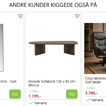
ANDRE KUNDER KIGGEDE OGSÅ PÅ
Cosy lænest
93cm - Sort
Gronvik Sofabord 130 x 65 cm -
Sort læder
Mocca
6.960,-
1.999,-
3.700,-
Vis
Vis
1.199,-
Tilgængelig
Tilgængelig