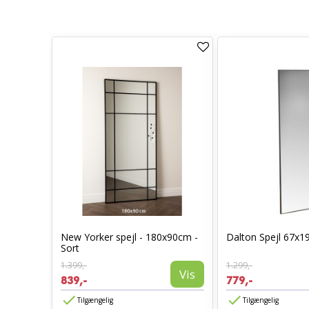
Sort
New Yorker spejl - 180x90cm -
Dalton Spejl 67x1
Sort
1.399,-
1.299,-
Vis
Vis
839,-
779,-
Tilgængelig
Tilgængelig