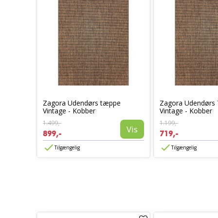
Zagora Udendørs tæppe
Zagora Udendørs
Vintage - Kobber
Vintage - Kobber
1.499,-
1.199,-
Vis
Vis
899,-
719,-
Tilgængelig
Tilgængelig