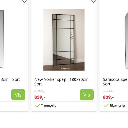
93cm - Sort
New Yorker spejl - 180x90cm -
Sarasota Spej
Sort
Sort
1.399,-
1.399,-
Vis
Vis
839,-
839,-
Tilgængelig
Tilgængelig