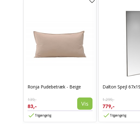
0 x 70 -
Ronja Pudebetræk - Beige
Dalton Spejl 67x1
139,-
1.299,-
Vis
Vis
83,-
779,-
Tilgængelig
Tilgængelig