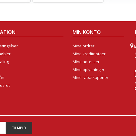
MATION
MIN KONTO
tingelser
Mine ordrer
møbler
Mine kreditnotaer
aling
Mine adresser
Mine oplysninger
lån
Mine rabatkuponer
sesret
TILMELD