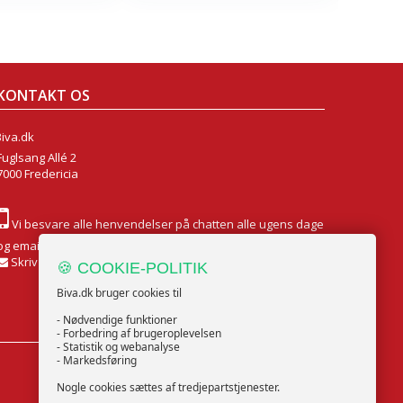
KONTAKT OS
Biva.dk
Fuglsang Allé 2
7000 Fredericia
Vi besvare alle henvendelser på chatten alle ugens dage
og email Mandag til Fredag
Skriv til os
🍪 COOKIE-POLITIK
Biva.dk bruger cookies til
- Nødvendige funktioner
- Forbedring af brugeroplevelsen
- Statistik og webanalyse
- Markedsføring
FØLG OS
Nogle cookies sættes af tredjepartstjenester.