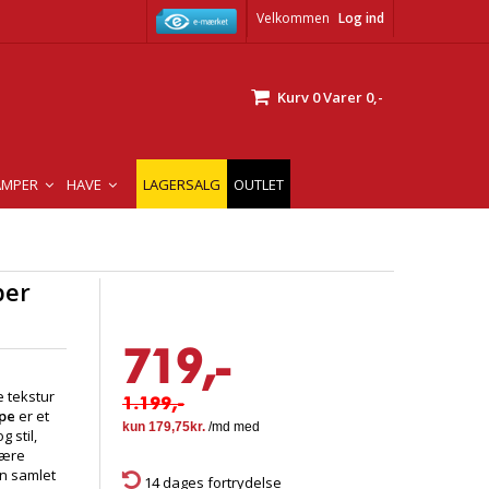
Velkommen
Log ind
Kurv
0
Varer
0,-
AMPER
HAVE
LAGERSALG
OUTLET
ber
719,-
e tekstur
1.199,-
pe
er et
 stil,
være
en samlet
14 dages fortrydelse