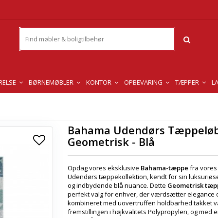
RELSE
BØRNEMØBLER
KONTOR
OPBEVARING
TÆPPER
L
Bahama Udendørs Tæppelø
Geometrisk - Blå
Opdag vores eksklusive
Bahama-tæppe
fra vores
Udendørs tæppekollektion, kendt for sin luksuriøs
og indbydende blå nuance. Dette
Geometrisk tæp
perfekt valg for enhver, der værdsætter elegance og
kombineret med uovertruffen holdbarhed takket 
fremstillingen i højkvalitets Polypropylen, og med 