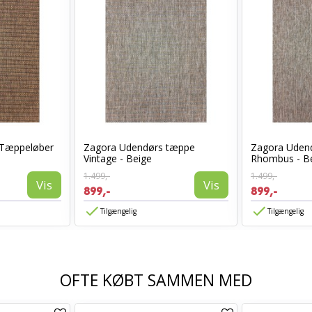
 Tæppeløber
Zagora Udendørs tæppe
Zagora Uden
Vintage - Beige
Rhombus - B
1.499,-
1.499,-
Vis
Vis
899,-
899,-
Tilgængelig
Tilgængelig
OFTE KØBT SAMMEN MED