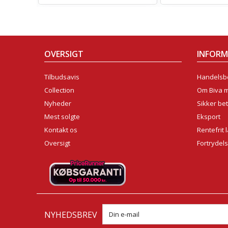
OVERSIGT
INFOR
Tilbudsavis
Handelsbe
Collection
Om Biva 
Nyheder
Sikker bet
Mest solgte
Eksport
Kontakt os
Rentefrit 
Oversigt
Fortrydel
NYHEDSBREV