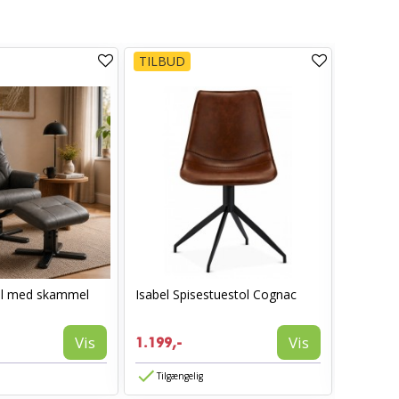
TILBUD
TILBUD
ol med skammel
Isabel Spisestuestol Cognac
I_Oregon
læderlo
999,-
Vis
Vis
1.199,-
594,-
Tilgængelig
Tilgæn