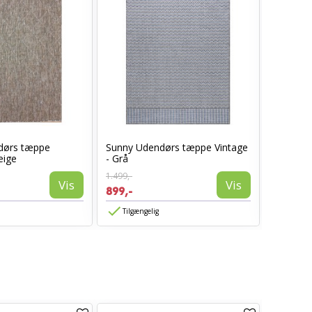
dørs tæppe
Sunny Udendørs tæppe Vintage
Sunny U
eige
- Grå
- Beige
1.499,-
1.499,-
Vis
Vis
899,-
899,-
Tilgængelig
Tilgæn