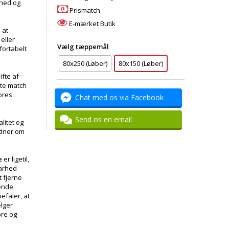
dhed og
Prismatch
E-mærket Butik
l at
 eller
Vælg tæppemål
fortabelt
80x250 (Løber)
80x150 (Løber)
ifte af
kte match
vores
Chat med os via Facebook
Send os en email
litet og
idner om
e
er ligetil,
barhed
 fjerne
ende
efaler, at
ælger
bre og