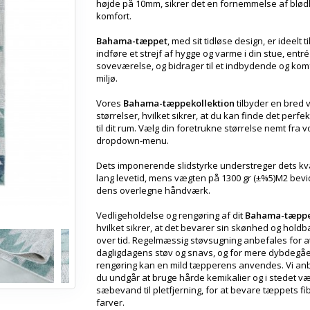
højde på 10mm, sikrer det en fornemmelse af blø
komfort.
Bahama-tæppet
, med sit tidløse design, er ideelt ti
indføre et strejf af hygge og varme i din stue, entré
soveværelse, og bidrager til et indbydende og kom
miljø.
Vores
Bahama-tæppekollektion
tilbyder en bred v
størrelser, hvilket sikrer, at du kan finde det perfe
til dit rum. Vælg din foretrukne størrelse nemt fra 
dropdown-menu.
Dets imponerende slidstyrke understreger dets kva
lang levetid, mens vægten på 1300 gr (±%5)M2 bev
dens overlegne håndværk.
Vedligeholdelse og rengøring af dit
Bahama-tæpp
hvilket sikrer, at det bevarer sin skønhed og hold
over tid. Regelmæssig støvsugning anbefales for at
dagligdagens støv og snavs, og for mere dybdegå
rengøring kan en mild tæpperens anvendes. Vi anb
du undgår at bruge hårde kemikalier og i stedet v
sæbevand til pletfjerning, for at bevare tæppets fi
farver.