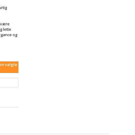
rtig
være
g lette
legance og
den valgte