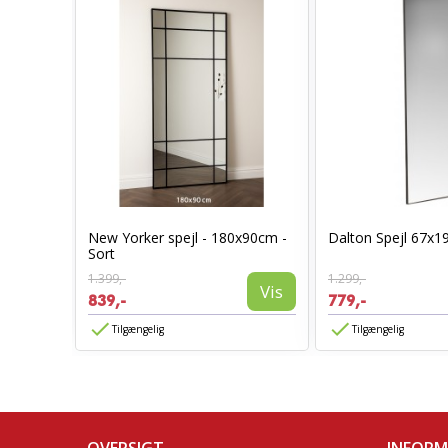
ol Sort
New Yorker spejl - 180x90cm -
Dalton Spejl 67x1
Sort
Vis
1.399,-
1.299,-
Vis
839,-
779,-
Tilgængelig
Tilgængelig