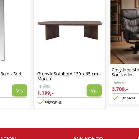
Cosy lænest
93cm - Sort
Gronvik Sofabord 130 x 65 cm -
Sort læder
Mocca
6.960,-
1.999,-
3.700,-
Vis
Vis
1.199,-
Tilgængelig
Tilgængelig