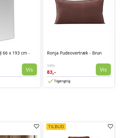
I_Oregon
l 66 x 193 cm -
Ronja Pudeovertræk - Brun
læderlo
999,-
139,-
594,-
Vis
Vis
83,-
Tilgæn
Tilgængelig
TILBUD
TILBUD