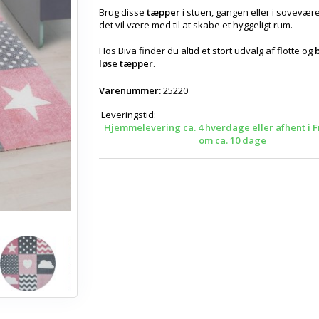
Brug disse
tæpper
i stuen, gangen eller i sovevære
det vil være med til at skabe et hyggeligt rum.
Hos Biva finder du altid et stort udvalg af flotte og
b
løse tæpper
.
Varenummer:
25220
Leveringstid:
Hjemmelevering ca. 4 hverdage eller afhent i F
om ca. 10 dage