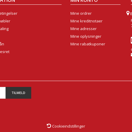
MATION
MIN KONTO
tingelser
Mine ordrer
møbler
Mine kreditnotaer
aling
Mine adresser
Mine oplysninger
lån
Mine rabatkuponer
sesret
TILMELD
Cookieindstillinger