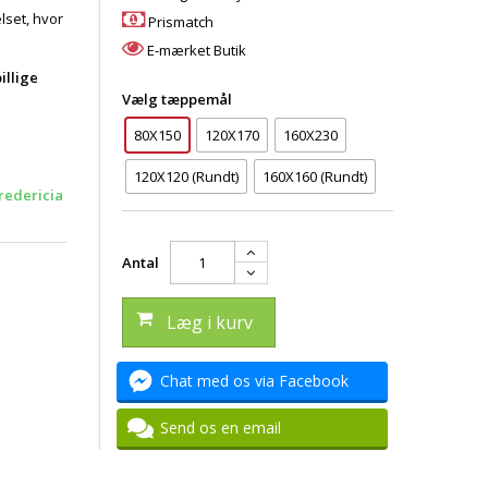
lset, hvor
Prismatch
E-mærket Butik
illige
Vælg tæppemål
80X150
120X170
160X230
120X120 (Rundt)
160X160 (Rundt)
redericia
Antal
Læg i kurv
Chat med os via Facebook
Send os en email