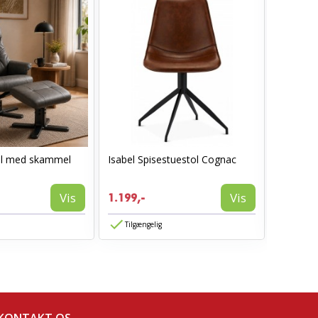
ol med skammel
Isabel Spisestuestol Cognac
I_Oregon
læderlo
999,-
Vis
Vis
1.199,-
594,-
Tilgængelig
Tilgæn