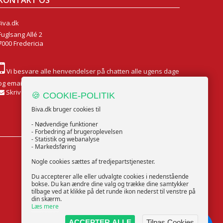
KONTAKT OS
Biva.dk
Fuglsang Allé 2
7000 Fredericia
Vi besvare alle henvendelser på chatten alle ugens dage
og email Mandag til Fredag
Skriv til os
🍪 COOKIE-POLITIK
Biva.dk bruger cookies til
- Nødvendige funktioner
- Forbedring af brugeroplevelsen
- Statistik og webanalyse
- Markedsføring
FØLG OS
Nogle cookies sættes af tredjepartstjenester.
Du accepterer alle eller udvalgte cookies i nedenstående
bokse. Du kan ændre dine valg og trække dine samtykker
tilbage ved at klikke på det runde ikon nederst til venstre på
din skærm.
Læs mere
ACCEPTER ALLE
Tilpas Cookies