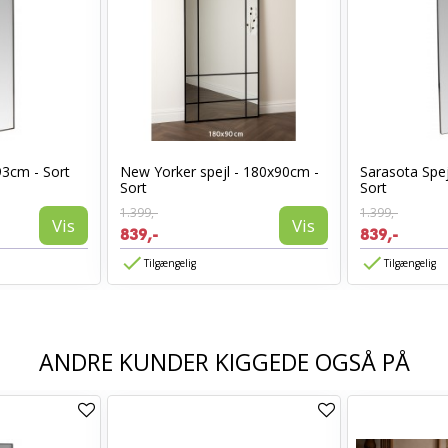
93cm - Sort
New Yorker spejl - 180x90cm -
Sarasota Spej
Sort
Sort
1.399,-
1.399,-
Vis
Vis
839,-
839,-
Tilgængelig
Tilgængelig
ANDRE KUNDER KIGGEDE OGSÅ PÅ