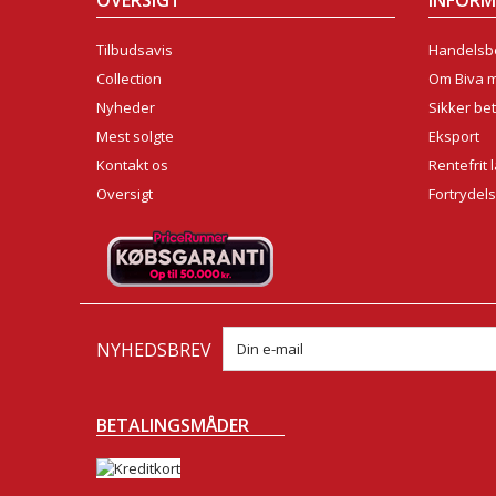
OVERSIGT
INFOR
Tilbudsavis
Handelsbe
Collection
Om Biva 
Nyheder
Sikker bet
Mest solgte
Eksport
Kontakt os
Rentefrit 
Oversigt
Fortrydel
NYHEDSBREV
BETALINGSMÅDER