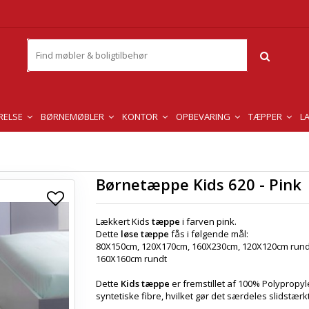
RELSE
BØRNEMØBLER
KONTOR
OPBEVARING
TÆPPER
L
Børnetæppe Kids 620 - Pink
Lækkert Kids
tæppe
i farven pink.
Dette
løse tæppe
fås i følgende mål:
80X150cm, 120X170cm, 160X230cm, 120X120cm rund
160X160cm rundt
Dette
Kids tæppe
er fremstillet af 100% Polypropyl
syntetiske fibre, hvilket gør det særdeles slidstærkt