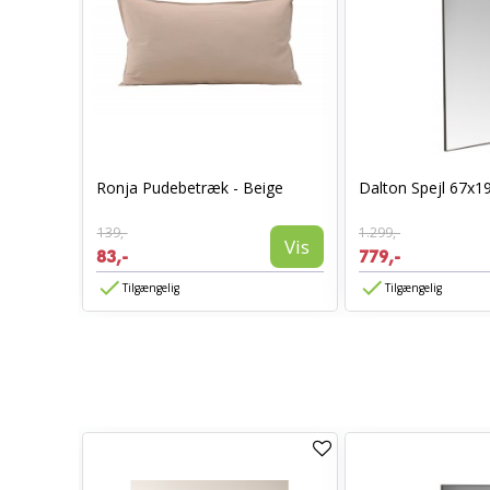
0 x 70 -
Ronja Pudebetræk - Beige
Dalton Spejl 67x1
139,-
1.299,-
Vis
Vis
83,-
779,-
Tilgængelig
Tilgængelig