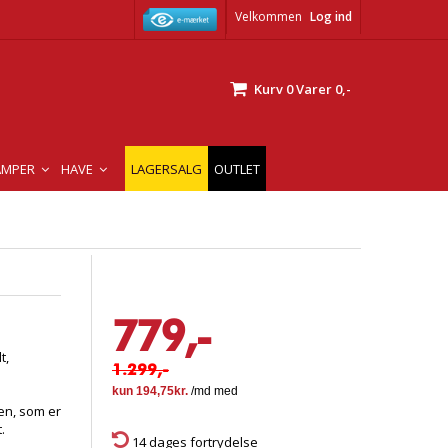
Velkommen
Log ind
Kurv
0
Varer
0,-
AMPER
HAVE
LAGERSALG
OUTLET
779,-
t,
1.299,-
en, som er
.
14 dages fortrydelse