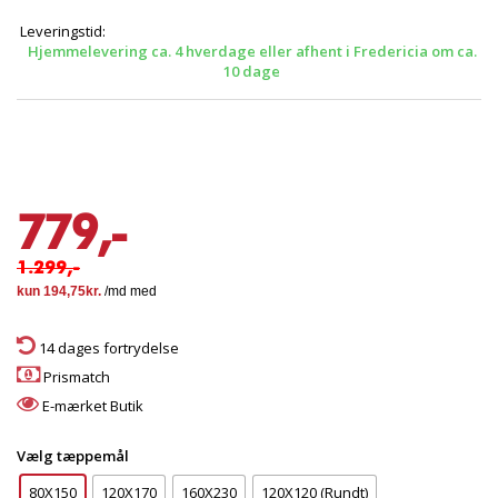
Leveringstid:
Hjemmelevering ca. 4 hverdage eller afhent i Fredericia om ca.
10 dage
779,-
1.299,-
14 dages fortrydelse
Prismatch
E-mærket Butik
Vælg tæppemål
80X150
120X170
160X230
120X120 (Rundt)