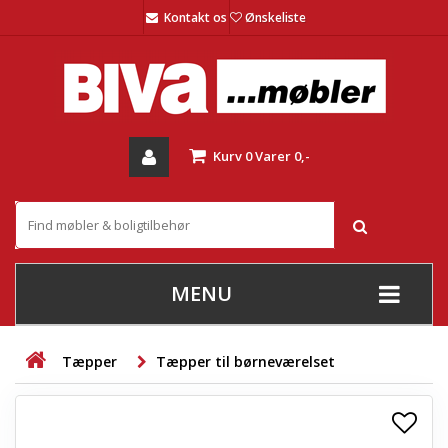
Kontakt os
Ønskeliste
Kurv
0
Varer
0,-
MENU
+
SOFAER
Tæpper
Tæpper til børneværelset
+
STUE
+
SPISESTUE