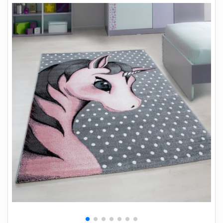
+
SOVEVÆRELSE
+
BØRNEMØBLER
+
KONTORMØBLER
+
OPBEVARING
+
TÆPPER
+
LAMPER
+
HAVEMØBLER
+
ENTREMØBLER
SPAR PENGE PÅ UDVALGTE VARER