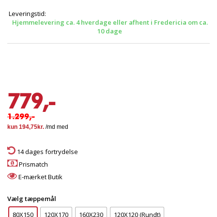
Leveringstid:
Hjemmelevering ca. 4 hverdage eller afhent i Fredericia om ca.
10 dage
779,-
1.299,-
14 dages fortrydelse
Prismatch
E-mærket Butik
Vælg tæppemål
80X150
120X170
160X230
120X120 (Rundt)