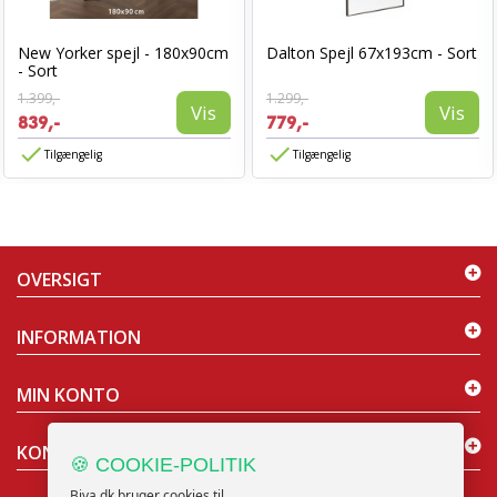
New Yorker spejl - 180x90cm
Dalton Spejl 67x193cm - Sort
- Sort
1.399,-
1.299,-
Vis
Vis
839,-
779,-
Tilgængelig
Tilgængelig
OVERSIGT
INFORMATION
MIN KONTO
KONTAKT OS
🍪 COOKIE-POLITIK
Biva.dk bruger cookies til