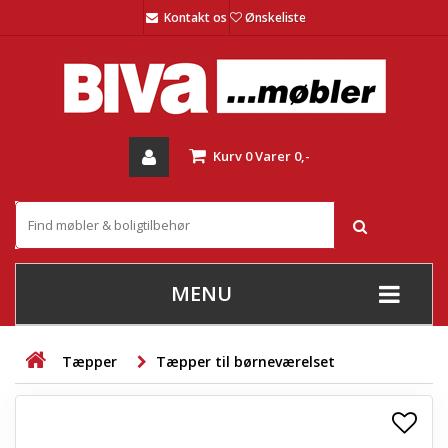
Kontakt os
Ønskeliste
Kurv
0
Varer
0,-
MENU
+
SOFAER
Tæpper
Tæpper til børneværelset
+
STUE
+
SPISESTUE