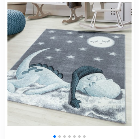
+
SOVEVÆRELSE
+
BØRNEMØBLER
+
KONTORMØBLER
+
OPBEVARING
+
TÆPPER
+
LAMPER
+
HAVEMØBLER
+
ENTREMØBLER
SPAR PENGE PÅ UDVALGTE VARER