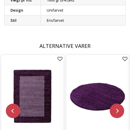
Vægt pr m2
1600 gr (±%5)M2
Design
Unifarvet
Stil
Ensfarvet
ALTERNATIVE VARER