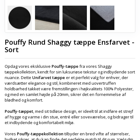
Pouffy Rund Shaggy tæppe Ensfarvet -
Sort
Opdag vores eksklusive
Pouffy-tæppe
fra vores Shaggy
tæppekollektion, kendt for sin luksuriøse tekstur og indbydende sort
nuance. Dette
Unifarvet tæppe
er et perfekt valg for enhver, der
værdsætter elegance og stil, kombineret med uovertruffen
holdbarhed takket være fremstillingen i højkvalitets 100% Polyester,
og med en samlet højde på 20mm, sikrer det en fornemmelse af
blødhed og komfort.
Pouffy-tæppet
, med sit tidløse design, er ideelt til at indføre et strejf
af hygge og varme i din stue, entré eller soveværelse, og bidrager til
et indbydende og komfortabelt miljø.
Vores
Pouffy-tæppekollektion
tilbyder en bred vifte af størrelser,
hvilket sikrer, at du kan finde det perfekte match til dit rum. Vælg din