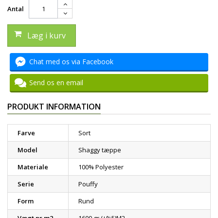
Antal
Læg i kurv
Chat med os via Facebook
Send os en email
PRODUKT INFORMATION
Farve
Sort
Model
Shaggy tæppe
Materiale
100% Polyester
Serie
Pouffy
Form
Rund