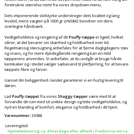
foretrukne størrelse nemt fra vores dropdown-menu.
Dets imponerende slidstyrke understreger dets kvalitet og lang
levetid, mens vægten på 1600 gr (±%5)M2 bevidner om dens
overlegne håndværk.
Vedligeholdelse og rengøring af dit
Pouffy-tæppe
er ligetil, hvilket
sikrer, at det bevarer sin skønhed og holdbarhed over tid.
Regelmæssig støvsugning anbefales for at fjerne dagligdagens støv
og snavs, og for mere dybdegående rengøring kan en mild
tæpperens anvendes. Vi anbefaler, at du undgår at bruge hårde
kemikalier og i stedet vælger sæbevand til pletfjerning, for at bevare
tæppets fibre og farver.
Uanset din beliggenhed i landet garanterer vi en hurtig levering til
døren.
Lad
Pouffy-tæppet
fra vores
Shaggy-tæpper
være med til at
forvandle dit rum med sit unikke design og lette vedligeholdelse, og
nyd en blanding af komfort, elegance og holdbarhed i dit hjem.
Varenummer:
33088
Leveringstid:
Hjemmelevering ca. 4 hverdage eller afhent i Fredericia om ca.