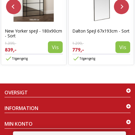
New Yorker spejl - 180x90cm
Dalton Spejl 67x193cm - Sort
- Sort
1.399,-
1.299,-
Vis
Vis
839,-
779,-
Tilgængelig
Tilgængelig
OVERSIGT
INFORMATION
MIN KONTO