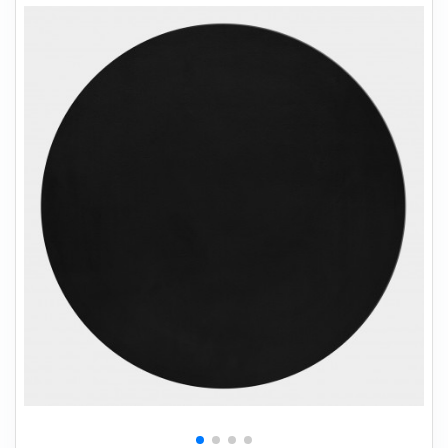
+
SOVEVÆRELSE
+
BØRNEMØBLER
+
KONTORMØBLER
+
OPBEVARING
+
TÆPPER
+
LAMPER
+
HAVEMØBLER
+
ENTREMØBLER
SPAR PENGE PÅ UDVALGTE VARER