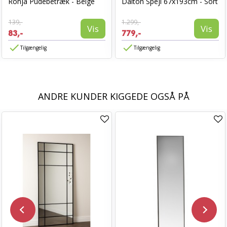
Ronja Pudebetræk - Beige
Dalton Spejl 67x193cm - Sort
139,-
1.299,-
Vis
Vis
83,-
779,-
Tilgængelig
Tilgængelig
ANDRE KUNDER KIGGEDE OGSÅ PÅ