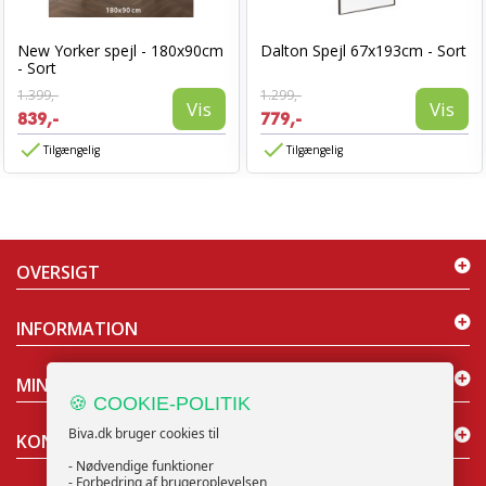
New Yorker spejl - 180x90cm
Dalton Spejl 67x193cm - Sort
- Sort
1.399,-
1.299,-
Vis
Vis
839,-
779,-
Tilgængelig
Tilgængelig
OVERSIGT
INFORMATION
MIN KONTO
🍪 COOKIE-POLITIK
Biva.dk bruger cookies til
KONTAKT OS
- Nødvendige funktioner
- Forbedring af brugeroplevelsen