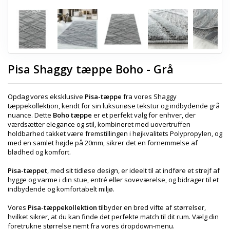
Pisa Shaggy tæppe Boho - Grå
Opdag vores eksklusive
Pisa-tæppe
fra vores Shaggy
tæppekollektion, kendt for sin luksuriøse tekstur og indbydende grå
nuance. Dette
Boho tæppe
er et perfekt valg for enhver, der
værdsætter elegance og stil, kombineret med uovertruffen
holdbarhed takket være fremstillingen i højkvalitets Polypropylen, og
med en samlet højde på 20mm, sikrer det en fornemmelse af
blødhed og komfort.
Pisa-tæppet
, med sit tidløse design, er ideelt til at indføre et strejf af
hygge og varme i din stue, entré eller soveværelse, og bidrager til et
indbydende og komfortabelt miljø.
Vores
Pisa-tæppekollektion
tilbyder en bred vifte af størrelser,
hvilket sikrer, at du kan finde det perfekte match til dit rum. Vælg din
foretrukne størrelse nemt fra vores dropdown-menu.