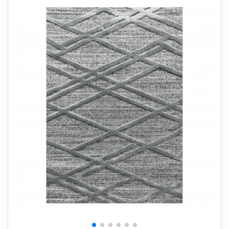
+
SOVEVÆRELSE
+
BØRNEMØBLER
+
KONTORMØBLER
+
OPBEVARING
+
TÆPPER
+
LAMPER
+
HAVEMØBLER
+
ENTREMØBLER
SPAR PENGE PÅ UDVALGTE VARER