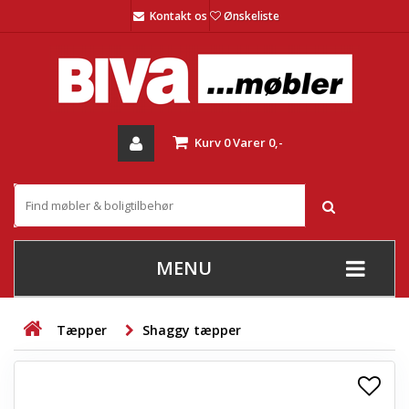
Kontakt os
Ønskeliste
Kurv
0
Varer
0,-
MENU
+
SOFAER
Tæpper
Shaggy tæpper
+
STUE
+
SPISESTUE