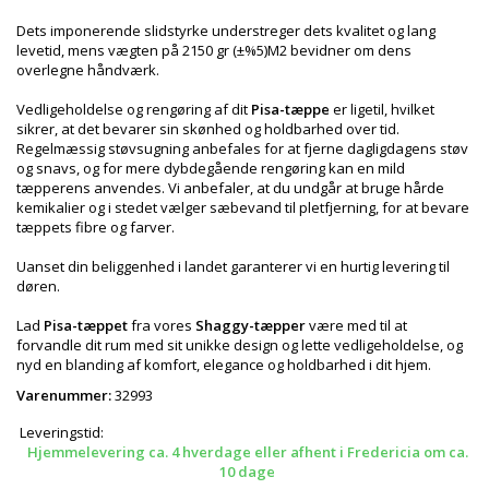
Dets imponerende slidstyrke understreger dets kvalitet og lang
levetid, mens vægten på 2150 gr (±%5)M2 bevidner om dens
overlegne håndværk.
Vedligeholdelse og rengøring af dit
Pisa-tæppe
er ligetil, hvilket
sikrer, at det bevarer sin skønhed og holdbarhed over tid.
Regelmæssig støvsugning anbefales for at fjerne dagligdagens støv
og snavs, og for mere dybdegående rengøring kan en mild
tæpperens anvendes. Vi anbefaler, at du undgår at bruge hårde
kemikalier og i stedet vælger sæbevand til pletfjerning, for at bevare
tæppets fibre og farver.
Uanset din beliggenhed i landet garanterer vi en hurtig levering til
døren.
Lad
Pisa-tæppet
fra vores
Shaggy-tæpper
være med til at
forvandle dit rum med sit unikke design og lette vedligeholdelse, og
nyd en blanding af komfort, elegance og holdbarhed i dit hjem.
Varenummer:
32993
Leveringstid:
Hjemmelevering ca. 4 hverdage eller afhent i Fredericia om ca.
10 dage