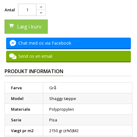
Antal
Læg i kurv
Chat med os via Facebook
Send os en email
PRODUKT INFORMATION
Farve
Grå
Model
Shaggy tæppe
Materiale
Polypropylen
Serie
Pisa
Vægt pr m2
2150 gr (±%5)M2