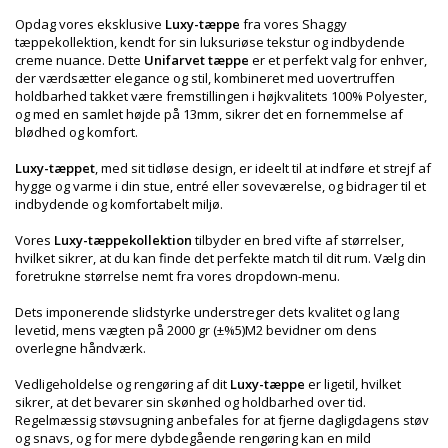
Opdag vores eksklusive
Luxy-tæppe
fra vores Shaggy
tæppekollektion, kendt for sin luksuriøse tekstur og indbydende
creme nuance. Dette
Unifarvet tæppe
er et perfekt valg for enhver,
der værdsætter elegance og stil, kombineret med uovertruffen
holdbarhed takket være fremstillingen i højkvalitets 100% Polyester,
og med en samlet højde på 13mm, sikrer det en fornemmelse af
blødhed og komfort.
Luxy-tæppet
, med sit tidløse design, er ideelt til at indføre et strejf af
hygge og varme i din stue, entré eller soveværelse, og bidrager til et
indbydende og komfortabelt miljø.
Vores
Luxy-tæppekollektion
tilbyder en bred vifte af størrelser,
hvilket sikrer, at du kan finde det perfekte match til dit rum. Vælg din
foretrukne størrelse nemt fra vores dropdown-menu.
Dets imponerende slidstyrke understreger dets kvalitet og lang
levetid, mens vægten på 2000 gr (±%5)M2 bevidner om dens
overlegne håndværk.
Vedligeholdelse og rengøring af dit
Luxy-tæppe
er ligetil, hvilket
sikrer, at det bevarer sin skønhed og holdbarhed over tid.
Regelmæssig støvsugning anbefales for at fjerne dagligdagens støv
og snavs, og for mere dybdegående rengøring kan en mild