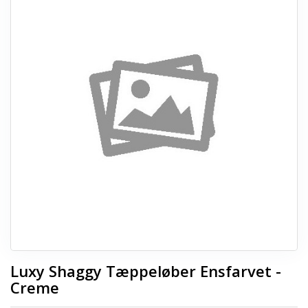
+
SOVEVÆRELSE
+
BØRNEMØBLER
+
KONTORMØBLER
+
OPBEVARING
+
TÆPPER
+
LAMPER
+
HAVEMØBLER
+
ENTREMØBLER
SPAR PENGE PÅ UDVALGTE VARER
Luxy Shaggy Tæppeløber Ensfarvet -
Creme