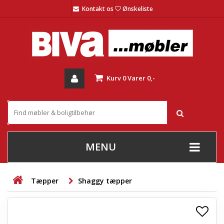
Kontakt os
Ønskeliste
Kurv
0
Varer
0,-
MENU
+
SOFAER
Tæpper
Shaggy tæpper
+
STUE
+
SPISESTUE