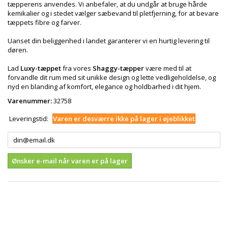
tæpperens anvendes. Vi anbefaler, at du undgår at bruge hårde
kemikalier og i stedet vælger sæbevand til pletfjerning, for at bevare
tæppets fibre og farver.
Uanset din beliggenhed i landet garanterer vi en hurtig levering til
døren.
Lad
Luxy-tæppet
fra vores
Shaggy-tæpper
være med til at
forvandle dit rum med sit unikke design og lette vedligeholdelse, og
nyd en blanding af komfort, elegance og holdbarhed i dit hjem.
Varenummer:
32758
Leveringstid:
Varen er desværre ikke på lager i øjeblikket
Ønsker e-mail når varen er på lager