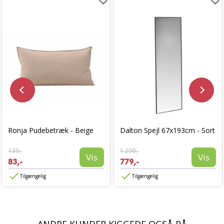
Ronja Pudebetræk - Beige
Dalton Spejl 67x193cm - Sort
139,-
1.299,-
Vis
Vis
83,-
779,-
Tilgængelig
Tilgængelig