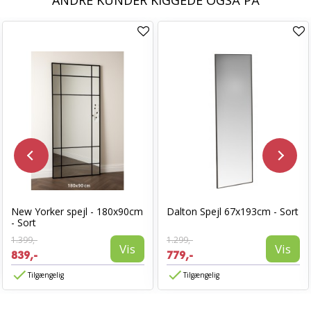
ANDRE KUNDER KIGGEDE OGSÅ PÅ
New Yorker spejl - 180x90cm
Dalton Spejl 67x193cm - Sort
- Sort
1.399,-
1.299,-
Vis
Vis
839,-
779,-
Tilgængelig
Tilgængelig