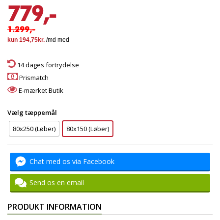
779,-
1.299,-
14 dages fortrydelse
Prismatch
E-mærket Butik
Vælg tæppemål
80x250 (Løber)
80x150 (Løber)
Chat med os via Facebook
Send os en email
PRODUKT INFORMATION