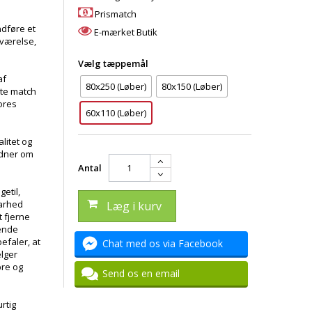
Prismatch
indføre et
E-mærket Butik
eværelse,
Vælg tæppemål
af
80x250 (Løber)
80x150 (Løber)
kte match
vores
60x110 (Løber)
litet og
idner om
Antal
igetil,
barhed
Læg i kurv
 fjerne
ende
efaler, at
Chat med os via Facebook
ælger
bre og
Send os en email
rtig