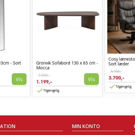
Cosy lænest
93cm - Sort
Gronvik Sofabord 130 x 65 cm -
Sort læder
Mocca
6.960,-
1.999,-
3.700,-
Vis
Vis
1.199,-
Tilgængelig
Tilgængelig
MATION
MIN KONTO