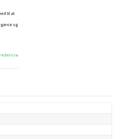
d til at
legance og
redericia