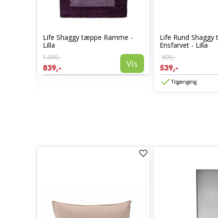
øber
Life Shaggy tæppe Ramme -
Life Rund Shaggy
Lilla
Ensfarvet - Lilla
1.399,-
899,-
Vis
Vis
839,-
539,-
Tilgængelig