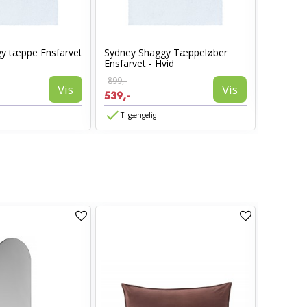
y tæppe Ensfarvet
Sydney Shaggy Tæppeløber
Sydney 
Ensfarvet - Hvid
Ensfarvet
899,-
899,-
Vis
Vis
539,-
539,-
Tilgængelig
TILBUD