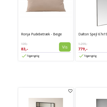
0 x 70 -
Ronja Pudebetræk - Beige
Dalton Spejl 67x1
139,-
1.299,-
Vis
Vis
83,-
779,-
Tilgængelig
Tilgængelig