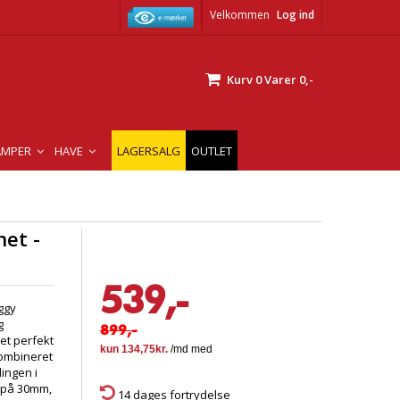
Velkommen
Log ind
Kurv
0
Varer
0,-
AMPER
HAVE
LAGERSALG
OUTLET
et -
539,-
ggy
g
899,-
et perfekt
kombineret
ingen i
e på 30mm,
14 dages fortrydelse