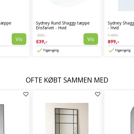
 tæppe
Sydney Rund Shaggy tæppe
Sydney Shagg
Ensfarvet - Hvid
- Hvid
899,-
1.499,-
Vis
Vis
539,-
899,-
Tilgængelig
Tilgængelig
OFTE KØBT SAMMEN MED