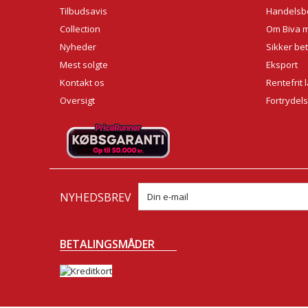
Tilbudsavis
Handelsbe
Collection
Om Biva 
Nyheder
Sikker bet
Mest solgte
Eksport
Kontakt os
Rentefrit 
Oversigt
Fortrydel
NYHEDSBREV
BETALINGSMÅDER