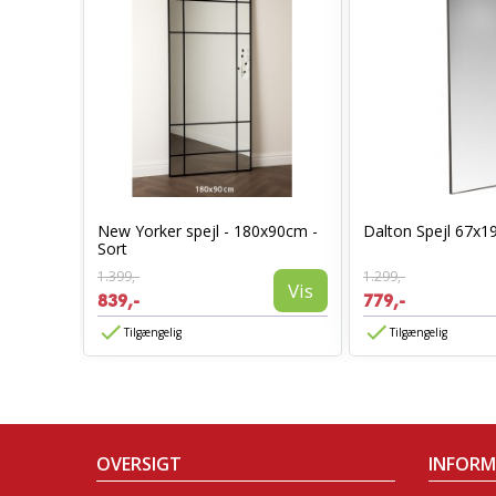
Sort
New Yorker spejl - 180x90cm -
Dalton Spejl 67x1
Sort
1.399,-
1.299,-
Vis
Vis
839,-
779,-
Tilgængelig
Tilgængelig
OVERSIGT
INFOR