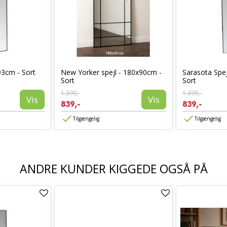
93cm - Sort
New Yorker spejl - 180x90cm -
Sarasota Spej
Sort
Sort
1.399,-
1.399,-
Vis
Vis
839,-
839,-
Tilgængelig
Tilgængelig
ANDRE KUNDER KIGGEDE OGSÅ PÅ