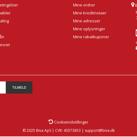
tingelser
Mine ordrer
møbler
Mine kreditnotaer
aling
Mine adresser
Mine oplysninger
lån
Mine rabatkuponer
sesret
TILMELD
Cookieindstillinger
© 2025 Biva ApS | CVR: 40373853 | support@biva.dk