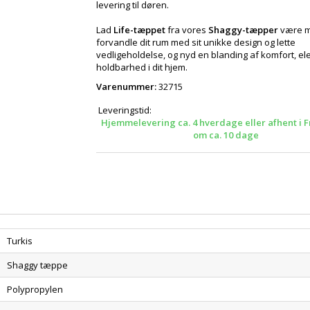
levering til døren.
Lad
Life-tæppet
fra vores
Shaggy-tæpper
være me
forvandle dit rum med sit unikke design og lette
vedligeholdelse, og nyd en blanding af komfort, e
holdbarhed i dit hjem.
Varenummer:
32715
Leveringstid:
Hjemmelevering ca. 4 hverdage eller afhent i F
om ca. 10 dage
Turkis
Shaggy tæppe
Polypropylen