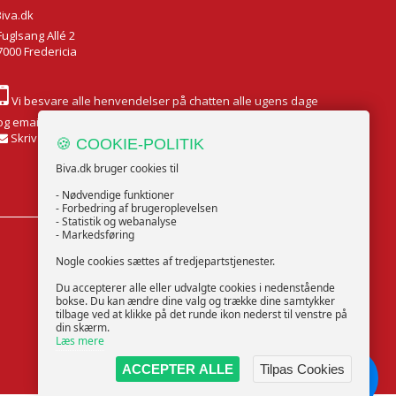
Biva.dk
Fuglsang Allé 2
7000 Fredericia
Vi besvare alle henvendelser på chatten alle ugens dage
og email Mandag til Fredag
Skriv til os
🍪 COOKIE-POLITIK
Biva.dk bruger cookies til
- Nødvendige funktioner
- Forbedring af brugeroplevelsen
- Statistik og webanalyse
- Markedsføring
FØLG OS
Nogle cookies sættes af tredjepartstjenester.
Du accepterer alle eller udvalgte cookies i nedenstående
bokse. Du kan ændre dine valg og trække dine samtykker
tilbage ved at klikke på det runde ikon nederst til venstre på
din skærm.
Læs mere
ACCEPTER ALLE
Tilpas Cookies
Chat