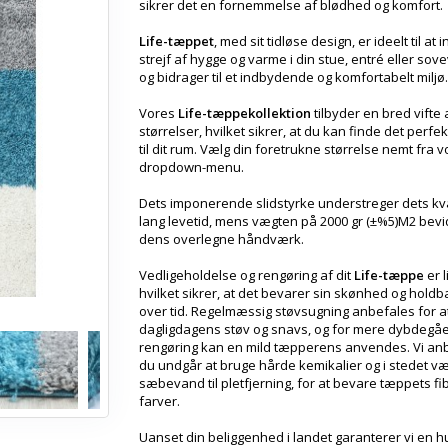
sikrer det en fornemmelse af blødhed og komfort.
Life-tæppet
, med sit tidløse design, er ideelt til at 
strejf af hygge og varme i din stue, entré eller sov
og bidrager til et indbydende og komfortabelt miljø.
Vores
Life-tæppekollektion
tilbyder en bred vifte 
størrelser, hvilket sikrer, at du kan finde det perfe
til dit rum. Vælg din foretrukne størrelse nemt fra 
dropdown-menu.
Dets imponerende slidstyrke understreger dets kva
lang levetid, mens vægten på 2000 gr (±%5)M2 bev
dens overlegne håndværk.
Vedligeholdelse og rengøring af dit
Life-tæppe
er l
hvilket sikrer, at det bevarer sin skønhed og hold
over tid. Regelmæssig støvsugning anbefales for at
dagligdagens støv og snavs, og for mere dybdegå
rengøring kan en mild tæpperens anvendes. Vi anb
du undgår at bruge hårde kemikalier og i stedet v
sæbevand til pletfjerning, for at bevare tæppets fi
farver.
Uanset din beliggenhed i landet garanterer vi en hu