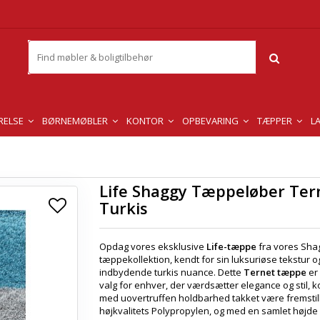
RELSE
BØRNEMØBLER
KONTOR
OPBEVARING
TÆPPER
L
Life Shaggy Tæppeløber Tern
Turkis
Opdag vores eksklusive
Life-tæppe
fra vores Sha
tæppekollektion, kendt for sin luksuriøse tekstur o
indbydende turkis nuance. Dette
Ternet tæppe
er 
valg for enhver, der værdsætter elegance og stil, 
med uovertruffen holdbarhed takket være fremstill
højkvalitets Polypropylen, og med en samlet højd