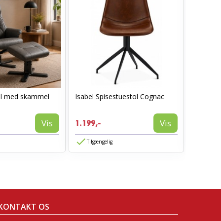
ol med skammel
Isabel Spisestuestol Cognac
I_Oregon
læderlo
999,-
Vis
Vis
1.199,-
594,-
Tilgængelig
Tilgæn
KONTAKT OS