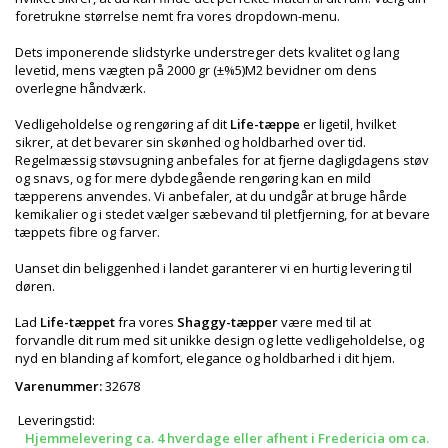
foretrukne størrelse nemt fra vores dropdown-menu.
Dets imponerende slidstyrke understreger dets kvalitet og lang
levetid, mens vægten på 2000 gr (±%5)M2 bevidner om dens
overlegne håndværk.
Vedligeholdelse og rengøring af dit
Life-tæppe
er ligetil, hvilket
sikrer, at det bevarer sin skønhed og holdbarhed over tid.
Regelmæssig støvsugning anbefales for at fjerne dagligdagens støv
og snavs, og for mere dybdegående rengøring kan en mild
tæpperens anvendes. Vi anbefaler, at du undgår at bruge hårde
kemikalier og i stedet vælger sæbevand til pletfjerning, for at bevare
tæppets fibre og farver.
Uanset din beliggenhed i landet garanterer vi en hurtig levering til
døren.
Lad
Life-tæppet
fra vores
Shaggy-tæpper
være med til at
forvandle dit rum med sit unikke design og lette vedligeholdelse, og
nyd en blanding af komfort, elegance og holdbarhed i dit hjem.
Varenummer:
32678
Leveringstid:
Hjemmelevering ca. 4 hverdage eller afhent i Fredericia om ca.