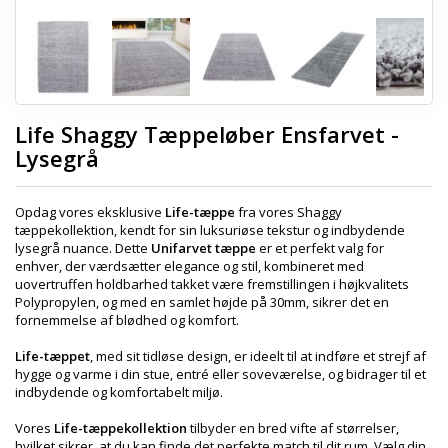
Life Shaggy Tæppeløber Ensfarvet -
Lysegrå
Opdag vores eksklusive
Life-tæppe
fra vores Shaggy
tæppekollektion, kendt for sin luksuriøse tekstur og indbydende
lysegrå nuance. Dette
Unifarvet tæppe
er et perfekt valg for
enhver, der værdsætter elegance og stil, kombineret med
uovertruffen holdbarhed takket være fremstillingen i højkvalitets
Polypropylen, og med en samlet højde på 30mm, sikrer det en
fornemmelse af blødhed og komfort.
Life-tæppet
, med sit tidløse design, er ideelt til at indføre et strejf af
hygge og varme i din stue, entré eller soveværelse, og bidrager til et
indbydende og komfortabelt miljø.
Vores
Life-tæppekollektion
tilbyder en bred vifte af størrelser,
hvilket sikrer, at du kan finde det perfekte match til dit rum. Vælg din