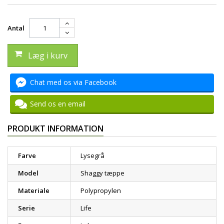
Antal
Læg i kurv
Chat med os via Facebook
Send os en email
PRODUKT INFORMATION
Farve
Lysegrå
Model
Shaggy tæppe
Materiale
Polypropylen
Serie
Life