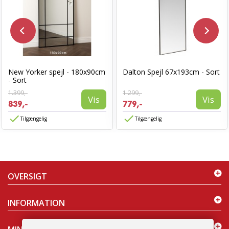
New Yorker spejl - 180x90cm
Dalton Spejl 67x193cm - Sort
- Sort
1.399,-
1.299,-
Vis
Vis
839,-
779,-
Tilgængelig
Tilgængelig
OVERSIGT
INFORMATION