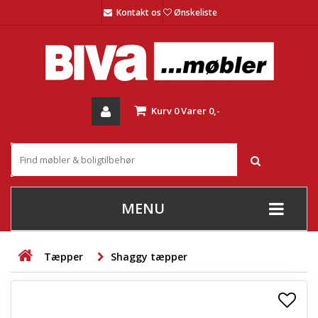
Kontakt os
Ønskeliste
Kurv
0
Varer
0,-
MENU
+
SOFAER
Tæpper
Shaggy tæpper
+
STUE
+
SPISESTUE