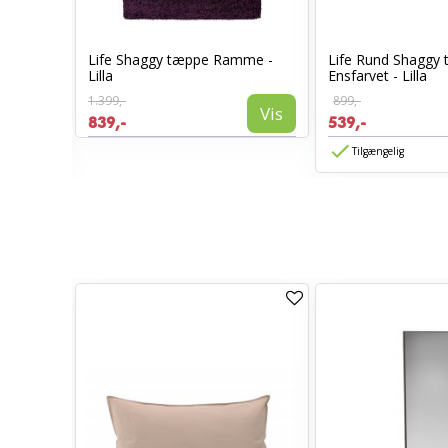
øber
Life Shaggy tæppe Ramme -
Life Rund Shaggy
Lilla
Ensfarvet - Lilla
1.399,-
899,-
Vis
Vis
839,-
539,-
Tilgængelig