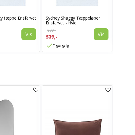
y tæppe Ensfarvet
Sydney Shaggy Tæppeløber
Sydney 
Ensfarvet - Hvid
Ensfarvet
899,-
899,-
Vis
Vis
539,-
539,-
Tilgængelig
TILBUD