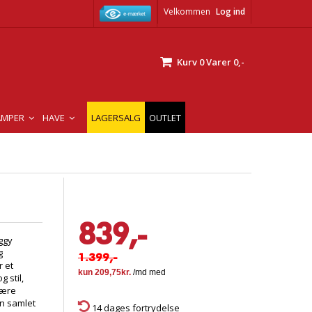
Velkommen
Log ind
Kurv
0
Varer
0,-
AMPER
HAVE
LAGERSALG
OUTLET
839,-
ggy
g
1.399,-
r et
 stil,
være
en samlet
14 dages fortrydelse