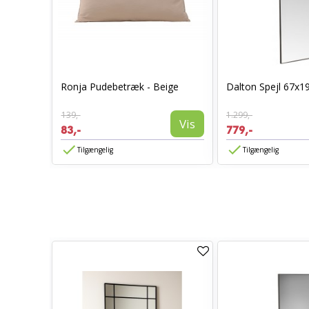
0 x 70 -
Ronja Pudebetræk - Beige
Dalton Spejl 67x1
139,-
1.299,-
Vis
Vis
83,-
779,-
Tilgængelig
Tilgængelig