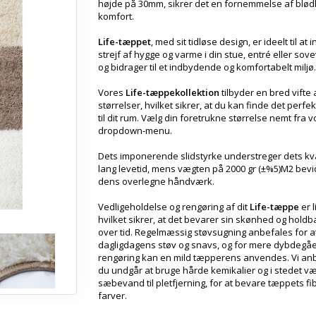
højde på 30mm, sikrer det en fornemmelse af blø
komfort.
Life-tæppet
, med sit tidløse design, er ideelt til at 
strejf af hygge og varme i din stue, entré eller sov
og bidrager til et indbydende og komfortabelt miljø.
Vores
Life-tæppekollektion
tilbyder en bred vifte 
størrelser, hvilket sikrer, at du kan finde det perfe
til dit rum. Vælg din foretrukne størrelse nemt fra 
dropdown-menu.
Dets imponerende slidstyrke understreger dets kva
lang levetid, mens vægten på 2000 gr (±%5)M2 bev
dens overlegne håndværk.
Vedligeholdelse og rengøring af dit
Life-tæppe
er l
hvilket sikrer, at det bevarer sin skønhed og hold
over tid. Regelmæssig støvsugning anbefales for at
dagligdagens støv og snavs, og for mere dybdegå
rengøring kan en mild tæpperens anvendes. Vi anb
du undgår at bruge hårde kemikalier og i stedet v
sæbevand til pletfjerning, for at bevare tæppets fi
farver.