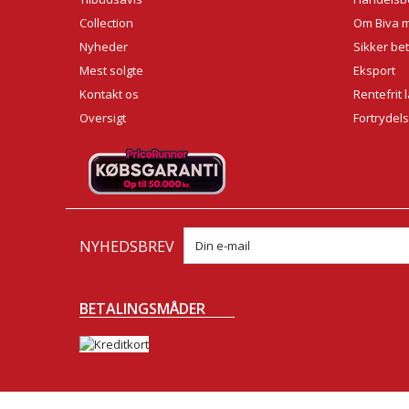
Collection
Om Biva 
Nyheder
Sikker bet
Mest solgte
Eksport
Kontakt os
Rentefrit 
Oversigt
Fortrydel
NYHEDSBREV
BETALINGSMÅDER