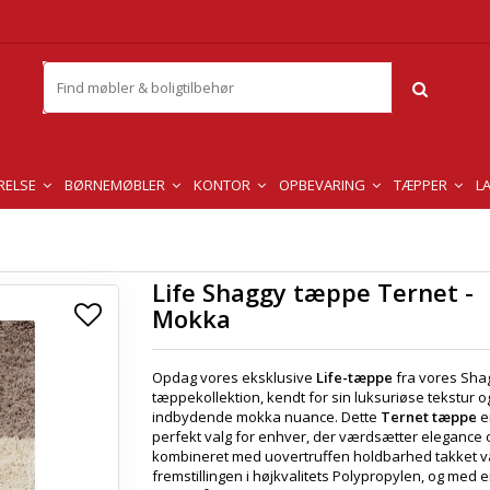
RELSE
BØRNEMØBLER
KONTOR
OPBEVARING
TÆPPER
L
Life Shaggy tæppe Ternet -
Mokka
Opdag vores eksklusive
Life-tæppe
fra vores Sha
tæppekollektion, kendt for sin luksuriøse tekstur o
indbydende mokka nuance. Dette
Ternet tæppe
e
perfekt valg for enhver, der værdsætter elegance og
kombineret med uovertruffen holdbarhed takket 
fremstillingen i højkvalitets Polypropylen, og med 