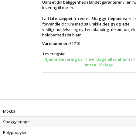
Uanset din beliggenhed i landet garanterer vi en hu
levering til døren.
Lad
Life-tæppet
fra vores
Shaggy-tæpper
være me
forvandle dit rum med sit unikke design og lette
vedligeholdelse, og nyd en blanding af komfort, e
holdbarhed i dit hjem.
Varenummer:
32710
Leveringstid:
Hjemmelevering ca. 4 hverdage eller afhent i F
om ca. 10 dage
Mokka
Shaggy tæppe
Polypropylen