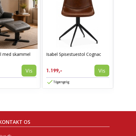
ol med skammel
Isabel Spisestuestol Cognac
I_Oregon
læderlo
999,-
Vis
Vis
1.199,-
594,-
Tilgængelig
Tilgæn
KONTAKT OS