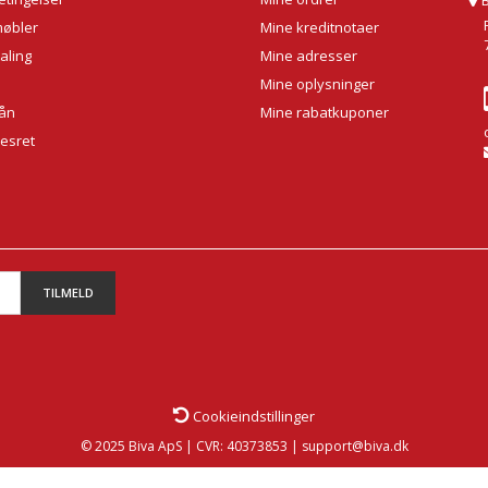
møbler
Mine kreditnotaer
aling
Mine adresser
Mine oplysninger
lån
Mine rabatkuponer
sesret
TILMELD
Cookieindstillinger
© 2025 Biva ApS | CVR: 40373853 | support@biva.dk