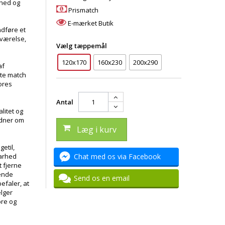
dhed og
Prismatch
E-mærket Butik
indføre et
eværelse,
Vælg tæppemål
120x170
160x230
200x290
af
kte match
vores
Antal
litet og
idner om
Læg i kurv
igetil,
barhed
Chat med os via Facebook
 fjerne
ende
Send os en email
efaler, at
ælger
bre og