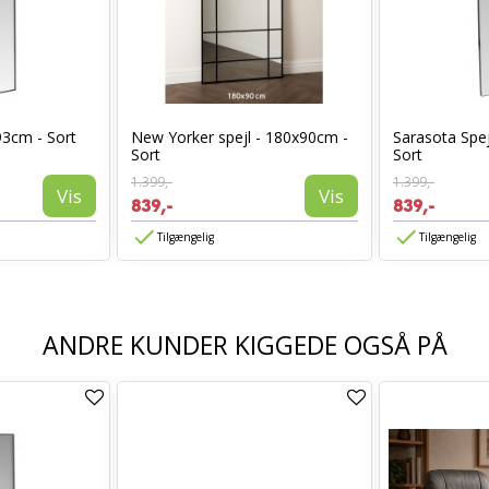
93cm - Sort
New Yorker spejl - 180x90cm -
Sarasota Spej
Sort
Sort
1.399,-
1.399,-
Vis
Vis
839,-
839,-
Tilgængelig
Tilgængelig
ANDRE KUNDER KIGGEDE OGSÅ PÅ