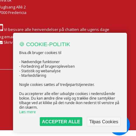
Biva.dk
Fuglsang Allé 2
7000 Fredericia
Vi besvare alle henvendelser på chatten alle ugens dage
og email Mandag til Fredag
Skriv til os
🍪 COOKIE-POLITIK
Biva.dk bruger cookies til
- Nødvendige funktioner
- Forbedring af brugeroplevelsen
- Statistik og webanalyse
- Markedsføring
FØLG OS
Nogle cookies sættes af tredjepartstjenester.
Du accepterer alle eller udvalgte cookies i nedenstående
bokse. Du kan ændre dine valg og trække dine samtykker
tilbage ved at klikke på det runde ikon nederst til venstre på
din skærm.
Læs mere
ACCEPTER ALLE
Tilpas Cookies
Chat