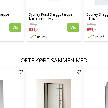
 tæppe
Sydney Rund Shaggy tæppe
Sydney Shagg
Ensfarvet - Hvid
- Hvid
899,-
1.499,-
Vis
Vis
539,-
899,-
Tilgængelig
Tilgængelig
OFTE KØBT SAMMEN MED