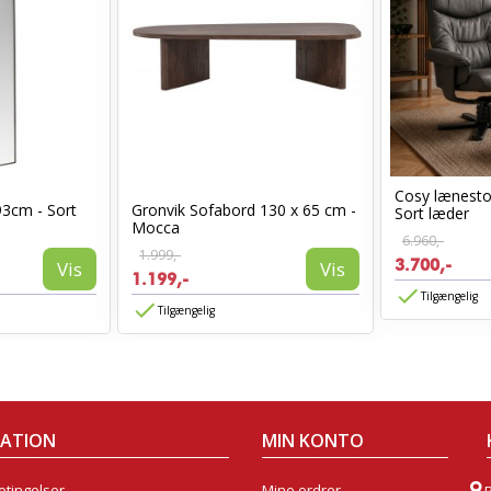
Cosy lænest
93cm - Sort
Gronvik Sofabord 130 x 65 cm -
Sort læder
Mocca
6.960,-
1.999,-
3.700,-
Vis
Vis
1.199,-
Tilgængelig
Tilgængelig
MATION
MIN KONTO
tingelser
Mine ordrer