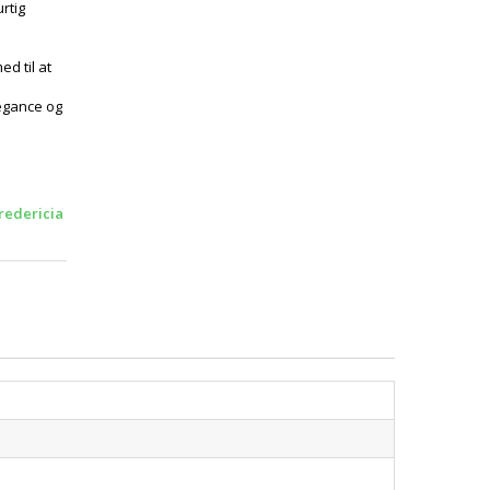
rtig
d til at
legance og
redericia