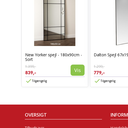
New Yorker spejl - 180x90cm -
Dalton Spejl 67x1
50cm
Sort
Vis
1.399,-
1.299,-
Vis
839,-
779,-
Tilgængelig
Tilgængelig
OVERSIGT
INFOR
Tilbudsavis
Handelsbe