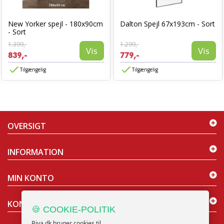
New Yorker spejl - 180x90cm
Dalton Spejl 67x193cm - Sort
- Sort
1.399,-
1.299,-
Vis
Vis
839,-
779,-
Tilgængelig
Tilgængelig
OVERSIGT
INFORMATION
MIN KONTO
KONTAKT OS
🍪 COOKIE-POLITIK
Biva.dk bruger cookies til