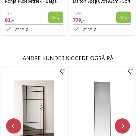
Ronja Pudebetræk - Beige
Dalton Spejl 67x193cm - Sort
139,-
1.299,-
Vis
Vis
83,-
779,-
Tilgængelig
Tilgængelig
ANDRE KUNDER KIGGEDE OGSÅ PÅ