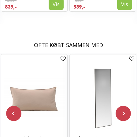
1.399,-
899,-
Vis
Vis
839,-
539,-
OFTE KØBT SAMMEN MED