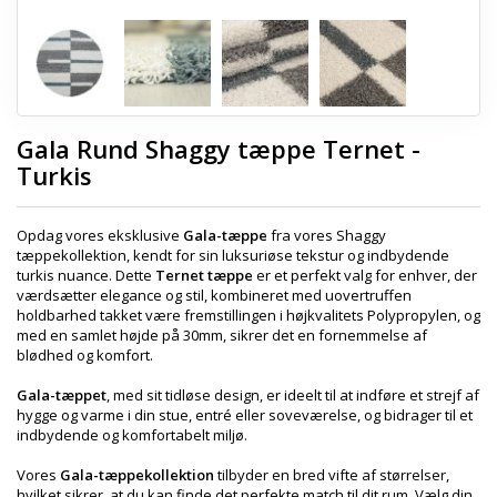
Gala Rund Shaggy tæppe Ternet -
Turkis
Opdag vores eksklusive
Gala-tæppe
fra vores Shaggy
tæppekollektion, kendt for sin luksuriøse tekstur og indbydende
turkis nuance. Dette
Ternet tæppe
er et perfekt valg for enhver, der
værdsætter elegance og stil, kombineret med uovertruffen
holdbarhed takket være fremstillingen i højkvalitets Polypropylen, og
med en samlet højde på 30mm, sikrer det en fornemmelse af
blødhed og komfort.
Gala-tæppet
, med sit tidløse design, er ideelt til at indføre et strejf af
hygge og varme i din stue, entré eller soveværelse, og bidrager til et
indbydende og komfortabelt miljø.
Vores
Gala-tæppekollektion
tilbyder en bred vifte af størrelser,
hvilket sikrer, at du kan finde det perfekte match til dit rum. Vælg din