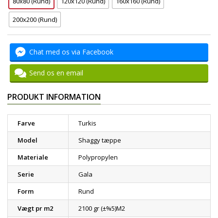
80x80 (Rund)
120x120 (Rund)
160x160 (Rund)
200x200 (Rund)
Chat med os via Facebook
Send os en email
PRODUKT INFORMATION
Farve
Turkis
Model
Shaggy tæppe
Materiale
Polypropylen
Serie
Gala
Form
Rund
Vægt pr m2
2100 gr (±%5)M2