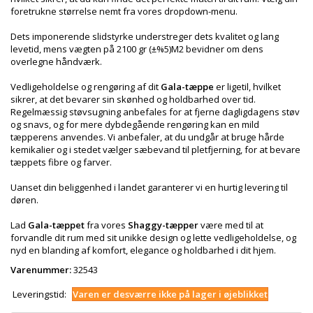
foretrukne størrelse nemt fra vores dropdown-menu.
Dets imponerende slidstyrke understreger dets kvalitet og lang
levetid, mens vægten på 2100 gr (±%5)M2 bevidner om dens
overlegne håndværk.
Vedligeholdelse og rengøring af dit
Gala-tæppe
er ligetil, hvilket
sikrer, at det bevarer sin skønhed og holdbarhed over tid.
Regelmæssig støvsugning anbefales for at fjerne dagligdagens støv
og snavs, og for mere dybdegående rengøring kan en mild
tæpperens anvendes. Vi anbefaler, at du undgår at bruge hårde
kemikalier og i stedet vælger sæbevand til pletfjerning, for at bevare
tæppets fibre og farver.
Uanset din beliggenhed i landet garanterer vi en hurtig levering til
døren.
Lad
Gala-tæppet
fra vores
Shaggy-tæpper
være med til at
forvandle dit rum med sit unikke design og lette vedligeholdelse, og
nyd en blanding af komfort, elegance og holdbarhed i dit hjem.
Varenummer:
32543
Leveringstid:
Varen er desværre ikke på lager i øjeblikket