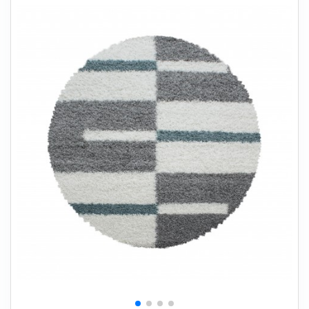
+
SOVEVÆRELSE
+
BØRNEMØBLER
+
KONTORMØBLER
+
OPBEVARING
+
TÆPPER
+
LAMPER
+
HAVEMØBLER
+
ENTREMØBLER
SPAR PENGE PÅ UDVALGTE VARER