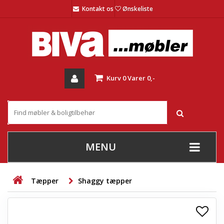
Kontakt os
Ønskeliste
Kurv
0
Varer
0,-
MENU
+
SOFAER
Tæpper
Shaggy tæpper
+
STUE
+
SPISESTUE