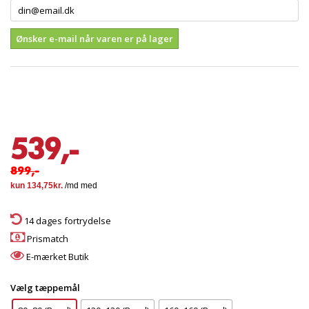
Ønsker e-mail når varen er på lager
539,-
899,-
14 dages fortrydelse
Prismatch
E-mærket Butik
Vælg tæppemål