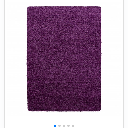
+
SOVEVÆRELSE
+
BØRNEMØBLER
+
KONTORMØBLER
+
OPBEVARING
+
TÆPPER
+
LAMPER
+
HAVEMØBLER
+
ENTREMØBLER
SPAR PENGE PÅ UDVALGTE VARER