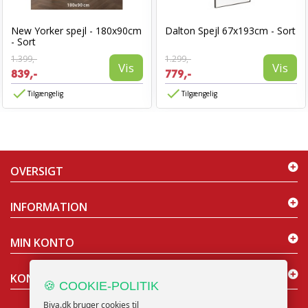
New Yorker spejl - 180x90cm
Dalton Spejl 67x193cm - Sort
- Sort
1.399,-
1.299,-
Vis
Vis
839,-
779,-
Tilgængelig
Tilgængelig
OVERSIGT
INFORMATION
MIN KONTO
KONTAKT OS
🍪 COOKIE-POLITIK
Biva.dk bruger cookies til