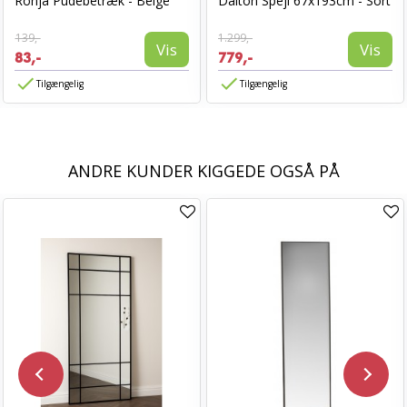
Ronja Pudebetræk - Beige
Dalton Spejl 67x193cm - Sort
139,-
1.299,-
Vis
Vis
83,-
779,-
Tilgængelig
Tilgængelig
ANDRE KUNDER KIGGEDE OGSÅ PÅ