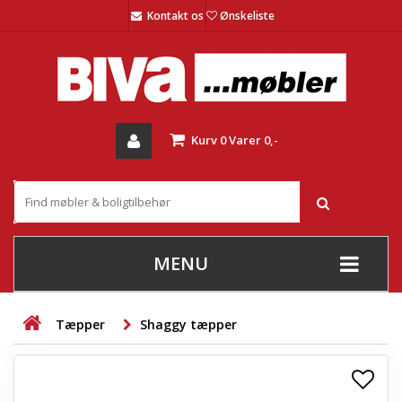
Kontakt os
Ønskeliste
Kurv
0
Varer
0,-
MENU
+
SOFAER
Tæpper
Shaggy tæpper
+
STUE
+
SPISESTUE