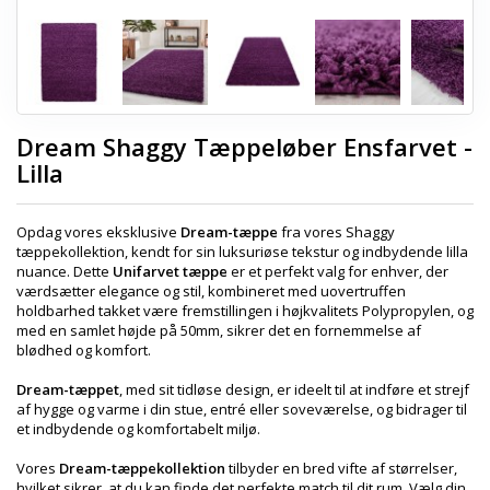
Dream Shaggy Tæppeløber Ensfarvet -
Lilla
Opdag vores eksklusive
Dream-tæppe
fra vores Shaggy
tæppekollektion, kendt for sin luksuriøse tekstur og indbydende lilla
nuance. Dette
Unifarvet tæppe
er et perfekt valg for enhver, der
værdsætter elegance og stil, kombineret med uovertruffen
holdbarhed takket være fremstillingen i højkvalitets Polypropylen, og
med en samlet højde på 50mm, sikrer det en fornemmelse af
blødhed og komfort.
Dream-tæppet
, med sit tidløse design, er ideelt til at indføre et strejf
af hygge og varme i din stue, entré eller soveværelse, og bidrager til
et indbydende og komfortabelt miljø.
Vores
Dream-tæppekollektion
tilbyder en bred vifte af størrelser,
hvilket sikrer, at du kan finde det perfekte match til dit rum. Vælg din