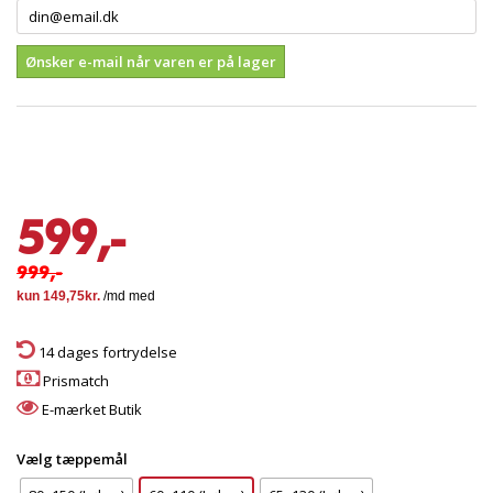
Ønsker e-mail når varen er på lager
599,-
999,-
14 dages fortrydelse
Prismatch
E-mærket Butik
Vælg tæppemål