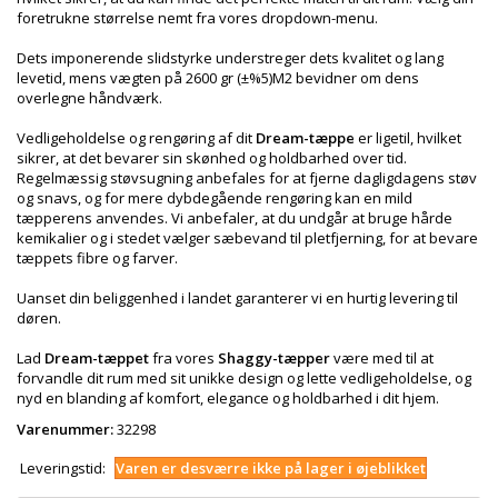
foretrukne størrelse nemt fra vores dropdown-menu.
Dets imponerende slidstyrke understreger dets kvalitet og lang
levetid, mens vægten på 2600 gr (±%5)M2 bevidner om dens
overlegne håndværk.
Vedligeholdelse og rengøring af dit
Dream-tæppe
er ligetil, hvilket
sikrer, at det bevarer sin skønhed og holdbarhed over tid.
Regelmæssig støvsugning anbefales for at fjerne dagligdagens støv
og snavs, og for mere dybdegående rengøring kan en mild
tæpperens anvendes. Vi anbefaler, at du undgår at bruge hårde
kemikalier og i stedet vælger sæbevand til pletfjerning, for at bevare
tæppets fibre og farver.
Uanset din beliggenhed i landet garanterer vi en hurtig levering til
døren.
Lad
Dream-tæppet
fra vores
Shaggy-tæpper
være med til at
forvandle dit rum med sit unikke design og lette vedligeholdelse, og
nyd en blanding af komfort, elegance og holdbarhed i dit hjem.
Varenummer:
32298
Leveringstid:
Varen er desværre ikke på lager i øjeblikket