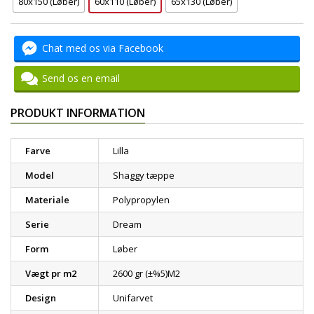
80x150 (Løber)
60x110 (Løber)
65x130 (Løber)
Chat med os via Facebook
Send os en email
PRODUKT INFORMATION
Farve
Lilla
Model
Shaggy tæppe
Materiale
Polypropylen
Serie
Dream
Form
Løber
Vægt pr m2
2600 gr (±%5)M2
Design
Unifarvet