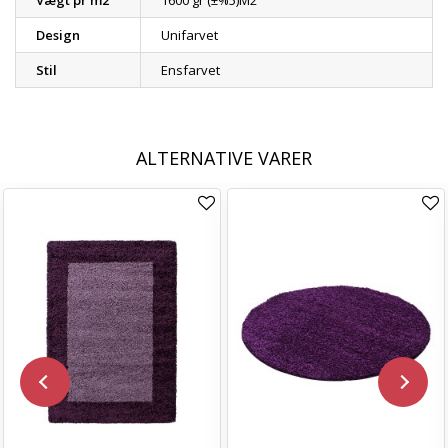
Vægt pr m2
1600 gr (±%5)M2
Design
Unifarvet
Stil
Ensfarvet
ALTERNATIVE VARER