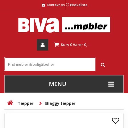
Kontakt os
Ønskeliste
Kurv
0
Varer
0,-
MENU
+
SOFAER
Tæpper
Shaggy tæpper
+
STUE
+
SPISESTUE