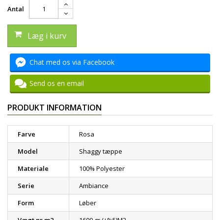
Antal
Læg i kurv
Chat med os via Facebook
Send os en email
PRODUKT INFORMATION
Farve
Rosa
Model
Shaggy tæppe
Materiale
100% Polyester
Serie
Ambiance
Form
Løber