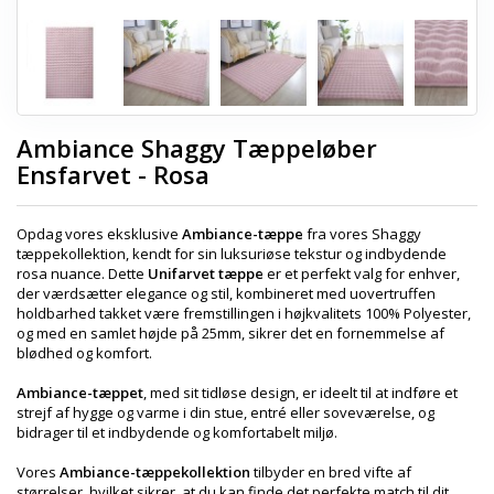
Ambiance Shaggy Tæppeløber
Ensfarvet - Rosa
Opdag vores eksklusive
Ambiance-tæppe
fra vores Shaggy
tæppekollektion, kendt for sin luksuriøse tekstur og indbydende
rosa nuance. Dette
Unifarvet tæppe
er et perfekt valg for enhver,
der værdsætter elegance og stil, kombineret med uovertruffen
holdbarhed takket være fremstillingen i højkvalitets 100% Polyester,
og med en samlet højde på 25mm, sikrer det en fornemmelse af
blødhed og komfort.
Ambiance-tæppet
, med sit tidløse design, er ideelt til at indføre et
strejf af hygge og varme i din stue, entré eller soveværelse, og
bidrager til et indbydende og komfortabelt miljø.
Vores
Ambiance-tæppekollektion
tilbyder en bred vifte af
størrelser, hvilket sikrer, at du kan finde det perfekte match til dit