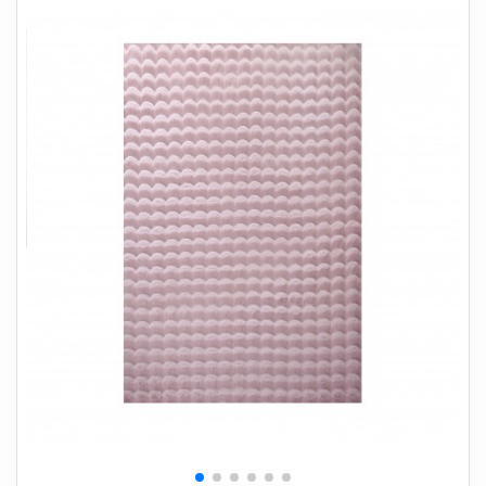
+
SOVEVÆRELSE
+
BØRNEMØBLER
+
KONTORMØBLER
+
OPBEVARING
+
TÆPPER
+
LAMPER
+
HAVEMØBLER
+
ENTREMØBLER
SPAR PENGE PÅ UDVALGTE VARER