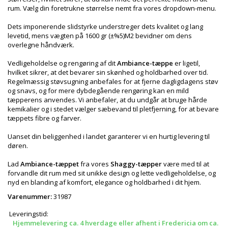
rum. Vælg din foretrukne størrelse nemt fra vores dropdown-menu.
Dets imponerende slidstyrke understreger dets kvalitet og lang
levetid, mens vægten på 1600 gr (±%5)M2 bevidner om dens
overlegne håndværk.
Vedligeholdelse og rengøring af dit
Ambiance-tæppe
er ligetil,
hvilket sikrer, at det bevarer sin skønhed og holdbarhed over tid.
Regelmæssig støvsugning anbefales for at fjerne dagligdagens støv
og snavs, og for mere dybdegående rengøring kan en mild
tæpperens anvendes. Vi anbefaler, at du undgår at bruge hårde
kemikalier og i stedet vælger sæbevand til pletfjerning, for at bevare
tæppets fibre og farver.
Uanset din beliggenhed i landet garanterer vi en hurtig levering til
døren.
Lad
Ambiance-tæppet
fra vores
Shaggy-tæpper
være med til at
forvandle dit rum med sit unikke design og lette vedligeholdelse, og
nyd en blanding af komfort, elegance og holdbarhed i dit hjem.
Varenummer:
31987
Leveringstid:
Hjemmelevering ca. 4 hverdage eller afhent i Fredericia om ca.