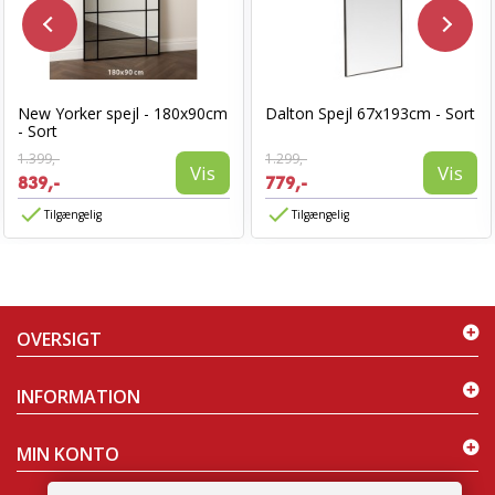
New Yorker spejl - 180x90cm
Dalton Spejl 67x193cm - Sort
- Sort
1.399,-
1.299,-
Vis
Vis
839,-
779,-
Tilgængelig
Tilgængelig
OVERSIGT
INFORMATION
MIN KONTO