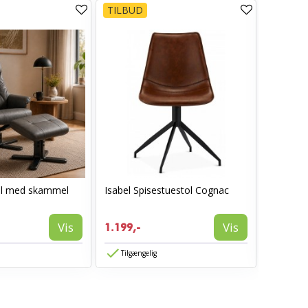
TILBUD
TILBUD
ol med skammel
Isabel Spisestuestol Cognac
AVA spis
1.199,-
Vis
Vis
1.199,-
774,-
Tilgængelig
Tilgæn