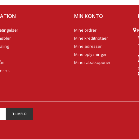
MATION
MIN KONTO
tingelser
Mine ordrer
møbler
Mine kreditnotaer
aling
Mine adresser
Mine oplysninger
lån
Mine rabatkuponer
sesret
TILMELD