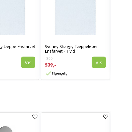
y tæppe Ensfarvet
Sydney Shaggy Tæppeløber
Sydney 
Ensfarvet - Hvid
Ensfarvet
899,-
899,-
Vis
Vis
539,-
539,-
Tilgængelig
TILBUD