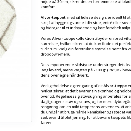
højde på 30mm, sikrer det en fornemmelse af blø
komfort.
Alvor-tæppet
, med sit tidløse design, er ideelt til a
strejf af hygge og varme i din stue, entré eller sov
og bidrager til et indbydende og komfortabelt miljø.
Vores
Alvor-tæppekollektion
tilbyder en bred vift
størrelser, hvilket sikrer, at du kan finde det perfe
til dit rum. Vælg din foretrukne størrelse nemt fra 
dropdown-menu.
Dets imponerende slidstyrke understreger dets kva
lang levetid, mens vægten på 2100 gr (±%5)M2 bev
dens overlegne håndværk.
Vedligeholdelse og rengøring af dit
Alvor-tæppe
er
hvilket sikrer, at det bevarer sin skønhed og hold
over tid. Regelmæssig støvsugning anbefales for at
dagligdagens støv og snavs, og for mere dybdegå
rengøring kan en mild tæpperens anvendes. Vi anb
du undgår at bruge hårde kemikalier og i stedet v
sæbevand til pletfjerning, for at bevare tæppets fi
farver.