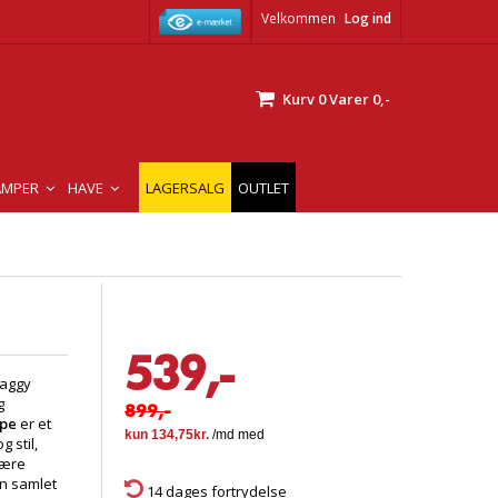
Velkommen
Log ind
Kurv
0
Varer
0,-
AMPER
HAVE
LAGERSALG
OUTLET
539,-
haggy
g
899,-
ppe
er et
 stil,
være
en samlet
14 dages fortrydelse