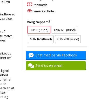
dhed og
Prismatch
E-mærket Butik
t indføre et
eværelse,
Vælg tæppemål
80x80 (Rund)
120x120 (Rund)
e af
kte match
160x160 (Rund)
200x200 (Rund)
vores
litet og
Chat med os via Facebook
idner om
Send os en email
 ligetil,
barhed
 fjerne
ende
efaler, at
ælger
bre og