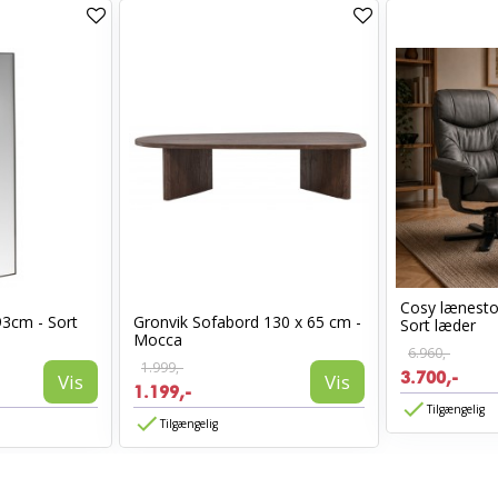
Cosy lænest
93cm - Sort
Gronvik Sofabord 130 x 65 cm -
Sort læder
Mocca
6.960,-
1.999,-
3.700,-
Vis
Vis
1.199,-
Tilgængelig
Tilgængelig