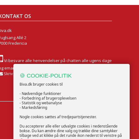
KONTAKT OS
Biva.dk
Fuglsang Allé 2
7000 Fredericia
Vi besvare alle henvendelser på chatten alle ugens dage
og email Mandag til Fredag
Skriv til os
🍪 COOKIE-POLITIK
Biva.dk bruger cookies til
- Nødvendige funktioner
- Forbedring af brugeroplevelsen
- Statistik og webanalyse
- Markedsføring
FØLG OS
Nogle cookies sættes af tredjepartstjenester.
Du accepterer alle eller udvalgte cookies i nedenstående
bokse. Du kan ændre dine valg og trække dine samtykker
tilbage ved at klikke på det runde ikon nederst til venstre på