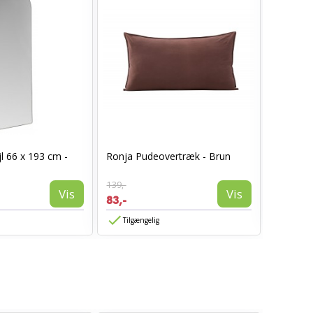
I_Oregon
l 66 x 193 cm -
Ronja Pudeovertræk - Brun
læderlo
999,-
139,-
594,-
Vis
Vis
83,-
Tilgæn
Tilgængelig