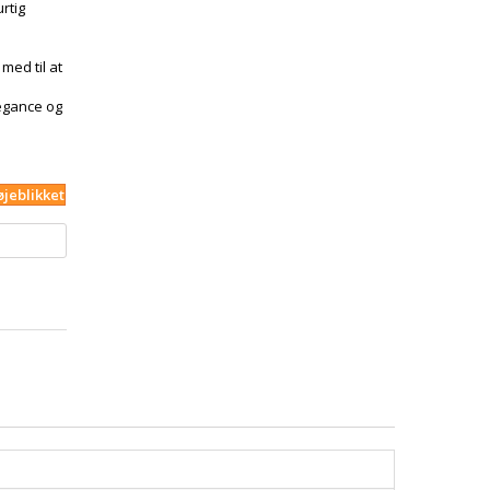
rtig
med til at
legance og
øjeblikket