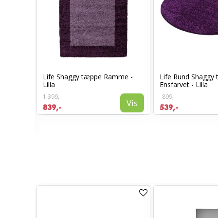
øber
Life Shaggy tæppe Ramme -
Life Rund Shaggy
Lilla
Ensfarvet - Lilla
1.399,-
899,-
Vis
Vis
839,-
539,-