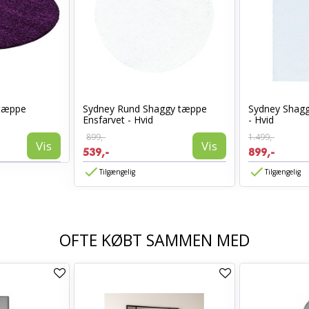
 tæppe
Sydney Rund Shaggy tæppe
Sydney Shagg
Ensfarvet - Hvid
- Hvid
899,-
1.499,-
Vis
Vis
539,-
899,-
Tilgængelig
Tilgængelig
OFTE KØBT SAMMEN MED