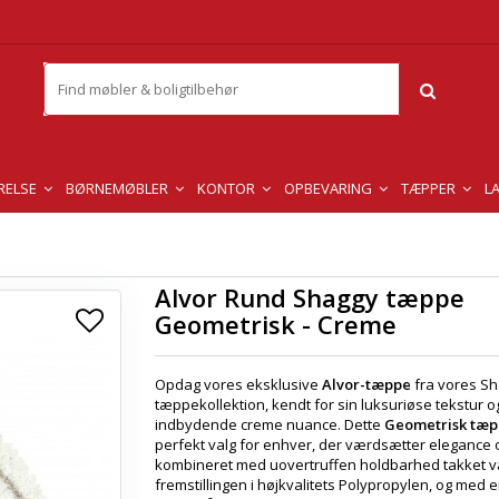
RELSE
BØRNEMØBLER
KONTOR
OPBEVARING
TÆPPER
L
Alvor Rund Shaggy tæppe
Geometrisk - Creme
Opdag vores eksklusive
Alvor-tæppe
fra vores S
tæppekollektion, kendt for sin luksuriøse tekstur o
indbydende creme nuance. Dette
Geometrisk tæ
perfekt valg for enhver, der værdsætter elegance og
kombineret med uovertruffen holdbarhed takket 
fremstillingen i højkvalitets Polypropylen, og med 