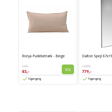
0 x 70 -
Ronja Pudebetræk - Beige
Dalton Spejl 67x1
139,-
1.299,-
Vis
Vis
83,-
779,-
Tilgængelig
Tilgængelig