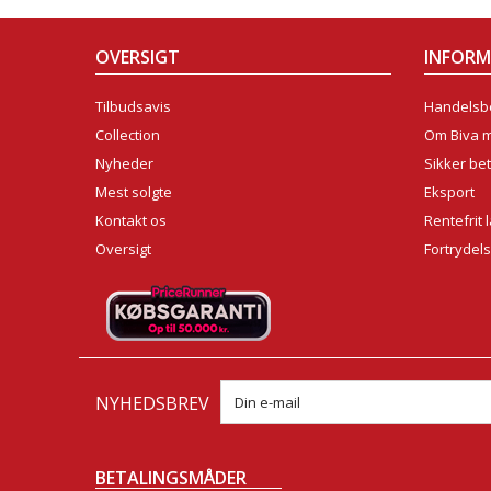
OVERSIGT
INFOR
Tilbudsavis
Handelsbe
Collection
Om Biva 
Nyheder
Sikker bet
Mest solgte
Eksport
Kontakt os
Rentefrit 
Oversigt
Fortrydel
NYHEDSBREV
BETALINGSMÅDER