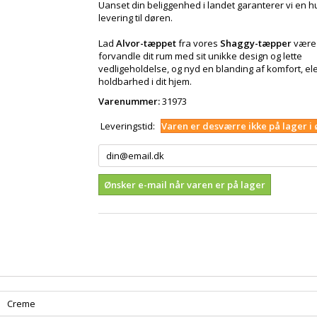
Uanset din beliggenhed i landet garanterer vi en hu
levering til døren.
Lad
Alvor-tæppet
fra vores
Shaggy-tæpper
være 
forvandle dit rum med sit unikke design og lette
vedligeholdelse, og nyd en blanding af komfort, e
holdbarhed i dit hjem.
Varenummer:
31973
Leveringstid:
Varen er desværre ikke på lager i 
Ønsker e-mail når varen er på lager
Creme