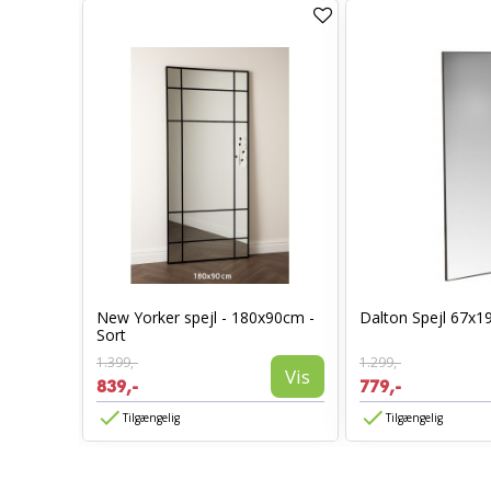
Sort
New Yorker spejl - 180x90cm -
Dalton Spejl 67x1
Sort
1.399,-
1.299,-
Vis
Vis
839,-
779,-
Tilgængelig
Tilgængelig