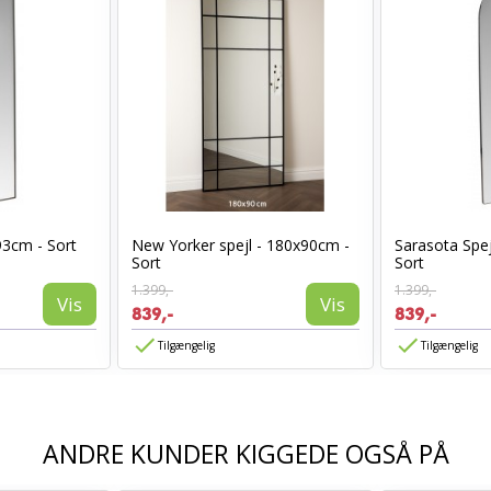
93cm - Sort
New Yorker spejl - 180x90cm -
Sarasota Spej
Sort
Sort
1.399,-
1.399,-
Vis
Vis
839,-
839,-
Tilgængelig
Tilgængelig
ANDRE KUNDER KIGGEDE OGSÅ PÅ